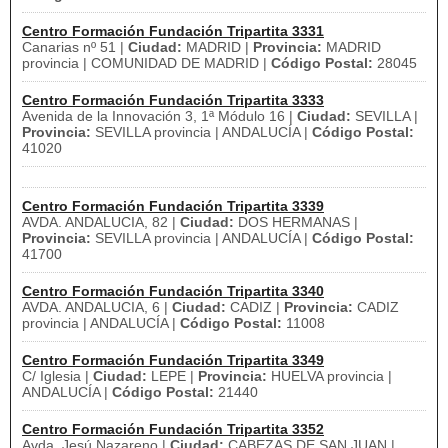
Centro Formación Fundación Tripartita 3331
Canarias nº 51 |
Ciudad:
MADRID |
Provincia:
MADRID
provincia | COMUNIDAD DE MADRID |
Código Postal:
28045
Centro Formación Fundación Tripartita 3333
Avenida de la Innovación 3, 1ª Módulo 16 |
Ciudad:
SEVILLA |
Provincia:
SEVILLA provincia | ANDALUCÍA |
Código Postal:
41020
Centro Formación Fundación Tripartita 3339
AVDA. ANDALUCIA, 82 |
Ciudad:
DOS HERMANAS |
Provincia:
SEVILLA provincia | ANDALUCÍA |
Código Postal:
41700
Centro Formación Fundación Tripartita 3340
AVDA. ANDALUCIA, 6 |
Ciudad:
CADIZ |
Provincia:
CADIZ
provincia | ANDALUCÍA |
Código Postal:
11008
Centro Formación Fundación Tripartita 3349
C/ Iglesia |
Ciudad:
LEPE |
Provincia:
HUELVA provincia |
ANDALUCÍA |
Código Postal:
21440
Centro Formación Fundación Tripartita 3352
Avda. Jesú Nazareno |
Ciudad:
CABEZAS DE SAN JUAN |