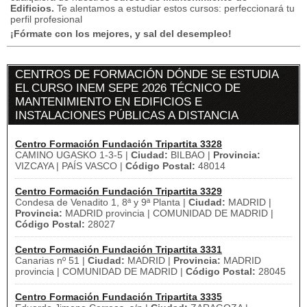
Edificios.
Te alentamos a estudiar estos cursos: perfeccionará tu
perfil profesional
¡Fórmate con los mejores, y sal del desempleo!
CENTROS DE FORMACIÓN DÓNDE SE ESTUDIA
EL CURSO INEM SEPE 2026 TÉCNICO DE
MANTENIMIENTO EN EDIFICIOS E
INSTALACIONES PÚBLICAS A DISTANCIA
Centro Formación Fundación Tripartita 3328
CAMINO UGASKO 1-3-5 |
Ciudad:
BILBAO |
Provincia:
VIZCAYA | PAÍS VASCO |
Código Postal:
48014
Centro Formación Fundación Tripartita 3329
Condesa de Venadito 1, 8ª y 9ª Planta |
Ciudad:
MADRID |
Provincia:
MADRID provincia | COMUNIDAD DE MADRID |
Código Postal:
28027
Centro Formación Fundación Tripartita 3331
Canarias nº 51 |
Ciudad:
MADRID |
Provincia:
MADRID
provincia | COMUNIDAD DE MADRID |
Código Postal:
28045
Centro Formación Fundación Tripartita 3335