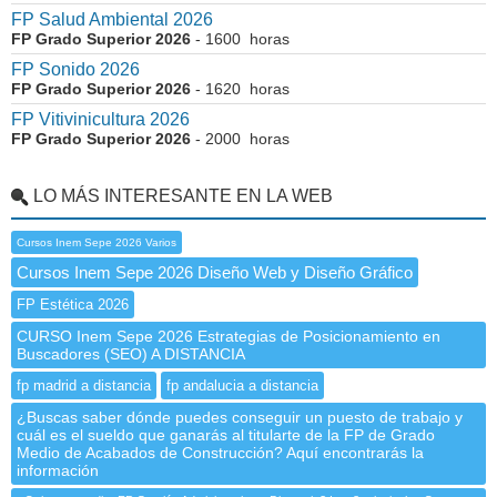
FP Salud Ambiental 2026
FP Grado Superior 2026
- 1600 horas
FP Sonido 2026
FP Grado Superior 2026
- 1620 horas
FP Vitivinicultura 2026
FP Grado Superior 2026
- 2000 horas
LO MÁS INTERESANTE EN LA WEB
Cursos Inem Sepe 2026 Varios
Cursos Inem Sepe 2026 Diseño Web y Diseño Gráfico
FP Estética 2026
CURSO Inem Sepe 2026 Estrategias de Posicionamiento en
Buscadores (SEO) A DISTANCIA
fp madrid a distancia
fp andalucia a distancia
¿Buscas saber dónde puedes conseguir un puesto de trabajo y
cuál es el sueldo que ganarás al titularte de la FP de Grado
Medio de Acabados de Construcción? Aquí encontrarás la
información