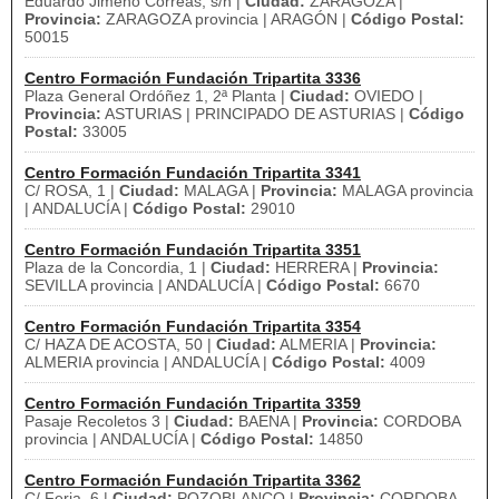
Eduardo Jimeno Correas, s/n |
Ciudad:
ZARAGOZA |
Provincia:
ZARAGOZA provincia | ARAGÓN |
Código Postal:
50015
Centro Formación Fundación Tripartita 3336
Plaza General Ordóñez 1, 2ª Planta |
Ciudad:
OVIEDO |
Provincia:
ASTURIAS | PRINCIPADO DE ASTURIAS |
Código
Postal:
33005
Centro Formación Fundación Tripartita 3341
C/ ROSA, 1 |
Ciudad:
MALAGA |
Provincia:
MALAGA provincia
| ANDALUCÍA |
Código Postal:
29010
Centro Formación Fundación Tripartita 3351
Plaza de la Concordia, 1 |
Ciudad:
HERRERA |
Provincia:
SEVILLA provincia | ANDALUCÍA |
Código Postal:
6670
Centro Formación Fundación Tripartita 3354
C/ HAZA DE ACOSTA, 50 |
Ciudad:
ALMERIA |
Provincia:
ALMERIA provincia | ANDALUCÍA |
Código Postal:
4009
Centro Formación Fundación Tripartita 3359
Pasaje Recoletos 3 |
Ciudad:
BAENA |
Provincia:
CORDOBA
provincia | ANDALUCÍA |
Código Postal:
14850
Centro Formación Fundación Tripartita 3362
C/ Feria, 6 |
Ciudad:
POZOBLANCO |
Provincia:
CORDOBA