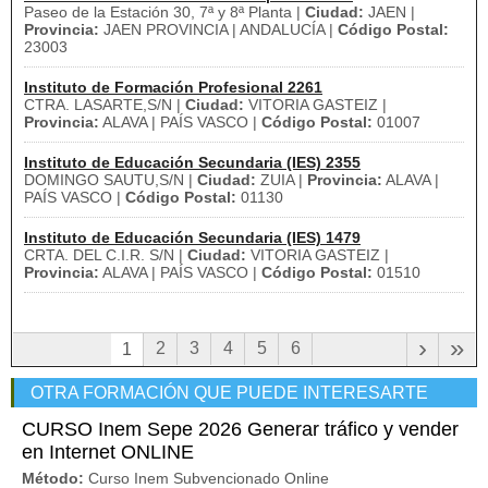
Paseo de la Estación 30, 7ª y 8ª Planta |
Ciudad:
JAEN |
Provincia:
JAEN PROVINCIA | ANDALUCÍA |
Código Postal:
23003
Instituto de Formación Profesional 2261
CTRA. LASARTE,S/N |
Ciudad:
VITORIA GASTEIZ |
Provincia:
ALAVA | PAÍS VASCO |
Código Postal:
01007
Instituto de Educación Secundaria (IES) 2355
DOMINGO SAUTU,S/N |
Ciudad:
ZUIA |
Provincia:
ALAVA |
PAÍS VASCO |
Código Postal:
01130
Instituto de Educación Secundaria (IES) 1479
CRTA. DEL C.I.R. S/N |
Ciudad:
VITORIA GASTEIZ |
Provincia:
ALAVA | PAÍS VASCO |
Código Postal:
01510
›
»
2
3
4
5
6
1
OTRA FORMACIÓN QUE PUEDE INTERESARTE
CURSO Inem Sepe 2026 Generar tráfico y vender
en Internet ONLINE
Método:
Curso Inem Subvencionado Online