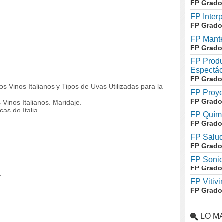
FP Grado
FP Inter
FP Grado
FP Mante
FP Grado
FP Produ
Espectác
FP Grado
s Vinos Italianos y Tipos de Uvas Utilizadas para la
FP Proye
FP Grado
 Vinos Italianos. Maridaje.
as de Italia.
FP Quími
FP Grado
FP Salud
FP Grado
FP Soni
FP Grado
.
FP Vitivi
FP Grado
LO M