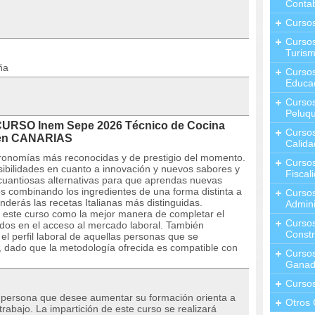
Contab
Curso
Cursos
Turis
ña
Curso
Educa
Cursos
Peluqu
 CURSO Inem Sepe 2026 Técnico de Cocina
Curso
A en CANARIAS
Calida
tronomías más reconocidas y de prestigio del momento.
Curso
sibilidades en cuanto a innovación y nuevos sabores y
Fiscal
cuantiosas alternativas para que aprendas nuevas
tos combinando los ingredientes de una forma distinta a
Curso
nderás las recetas Italianas más distinguidas.
Admini
 este curso como la mejor manera de completar el
Cursos
sados en el acceso al mercado laboral. También
Constr
l perfil laboral de aquellas personas que se
 dado que la metodología ofrecida es compatible con
Cursos
Ganad
Curso
r persona que desee aumentar su formación orienta a
Otros 
rabajo. La impartición de este curso se realizará