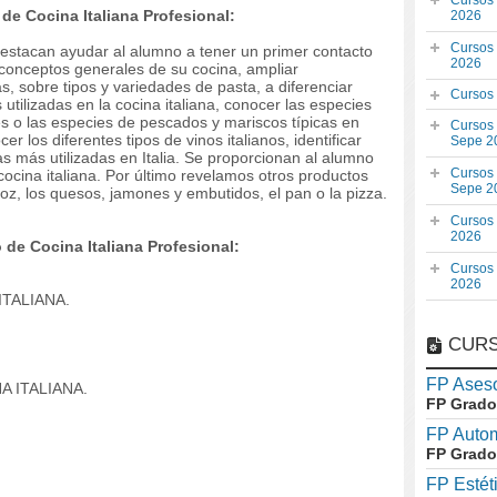
Cursos
de Cocina Italiana Profesional:
2026
Cursos
o destacan ayudar al alumno a tener un primer contacto
2026
 conceptos generales de su cocina, ampliar
 sobre tipos y variedades de pasta, a diferenciar
Cursos
tilizadas en la cocina italiana, conocer las especies
s o las especies de pescados y mariscos típicas en
Cursos
 los diferentes tipos de vinos italianos, identificar
Sepe 2
das más utilizadas en Italia. Se proporcionan al alumno
Cursos
cocina italiana. Por último revelamos otros productos
Sepe 2
rroz, los quesos, jamones y embutidos, el pan o la pizza.
Cursos
2026
de Cocina Italiana Profesional:
Cursos
2026
ITALIANA.
CURS
FP Aseso
 ITALIANA.
FP Grado
FP Auto
FP Grado
FP Estét