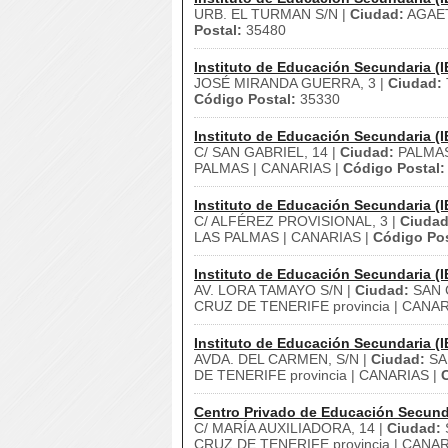
URB. EL TURMAN S/N |
Ciudad:
AGAE
Postal:
35480
Instituto de Educación Secundaria (I
JOSÉ MIRANDA GUERRA, 3 |
Ciudad:
Código Postal:
35330
Instituto de Educación Secundaria (I
C/ SAN GABRIEL, 14 |
Ciudad:
PALMAS
PALMAS | CANARIAS |
Código Postal:
Instituto de Educación Secundaria (I
C/ ALFÉREZ PROVISIONAL, 3 |
Ciudad
LAS PALMAS | CANARIAS |
Código Pos
Instituto de Educación Secundaria (I
AV. LORA TAMAYO S/N |
Ciudad:
SAN 
CRUZ DE TENERIFE provincia | CANAR
Instituto de Educación Secundaria (I
AVDA. DEL CARMEN, S/N |
Ciudad:
SA
DE TENERIFE provincia | CANARIAS |
Centro Privado de Educación Secund
C/ MARÍA AUXILIADORA, 14 |
Ciudad:
CRUZ DE TENERIFE provincia | CANAR