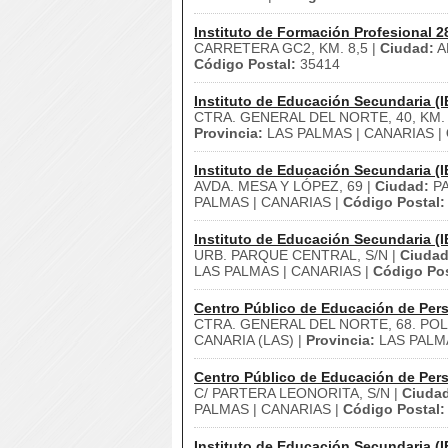
Instituto de Formación Profesional 2
CARRETERA GC2, KM. 8,5 |
Ciudad:
A
Código Postal:
35414
Instituto de Educación Secundaria (I
CTRA. GENERAL DEL NORTE, 40, KM. 
Provincia:
LAS PALMAS | CANARIAS |
Instituto de Educación Secundaria (I
AVDA. MESA Y LÓPEZ, 69 |
Ciudad:
PA
PALMAS | CANARIAS |
Código Postal:
Instituto de Educación Secundaria (I
URB. PARQUE CENTRAL, S/N |
Ciudad
LAS PALMAS | CANARIAS |
Código Pos
Centro Público de Educación de Pers
CTRA. GENERAL DEL NORTE, 68. POL
CANARIA (LAS) |
Provincia:
LAS PALMA
Centro Público de Educación de Pers
C/ PARTERA LEONORITA, S/N |
Ciuda
PALMAS | CANARIAS |
Código Postal:
Instituto de Educación Secundaria (I