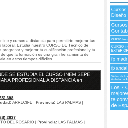
Cursos
Diseño 
Cursos
Contabi
CURSO Inem 
line y cursos a distancia para permitirte mejorar tus
 laboral. Estudia nuestro CURSO DE Técnico de
CURSO In
 progresar y mejorar tu cualificación profesional y tu
EXTERIO
s de que la formación es una gran herramienta de
fp madr
ia en estos tiempos difíciles
fp andal
DE SE ESTUDIA EL CURSO INEM SEPE
Vídeo de los
IANA PROFESIONAL A DISTANCIA en
titulado de 
Los 7 C
mejore
ES) 398
te conv
iudad:
ARRECIFE |
Provincia:
LAS PALMAS |
de Esp
ES) 2637
TO DEL ROSARIO |
Provincia:
LAS PALMAS |