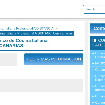
Cont
 Italiana Profesional A DISTANCIA
a Italiana Profesional A DISTANCIA en canarias
co de Cocina Italiana
CU
CATEG
n CANARIAS
Cursos
Comer
PEDIR MÁS INFORMACIÓN
FP 20
Cursos
Curso
Diseño
Curso
Inform
Curso
Curso