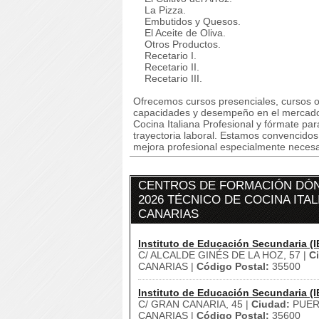
La Pizza.
Embutidos y Quesos.
El Aceite de Oliva.
Otros Productos.
Recetario I.
Recetario II.
Recetario III.
Ofrecemos cursos presenciales, cursos on
capacidades y desempeño en el mercado
Cocina Italiana Profesional y fórmate para
trayectoria laboral. Estamos convencido
mejora profesional especialmente necesar
CENTROS DE FORMACIÓN DÓN
2026 TÉCNICO DE COCINA ITAL
CANARIAS
Instituto de Educación Secundaria (I
C/ ALCALDE GINÉS DE LA HOZ, 57 |
C
CANARIAS |
Código Postal:
35500
Instituto de Educación Secundaria (I
C/ GRAN CANARIA, 45 |
Ciudad:
PUER
CANARIAS |
Código Postal:
35600