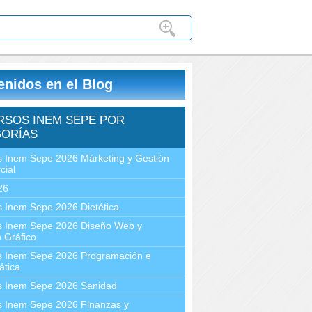
enidos en el Blog
RSOS INEM SEPE POR
ORÍAS
 Inem Sepe 2026 Márketing y Gestión
cial
26
 Inem Sepe 2026 Dietética
s Inem Sepe 2026 Diseño Web y
 Gráfico
s Inem Sepe 2026 Programación e
ática
s Inem Sepe 2026 Sanidad
s Inem Sepe 2026 Finanzas y