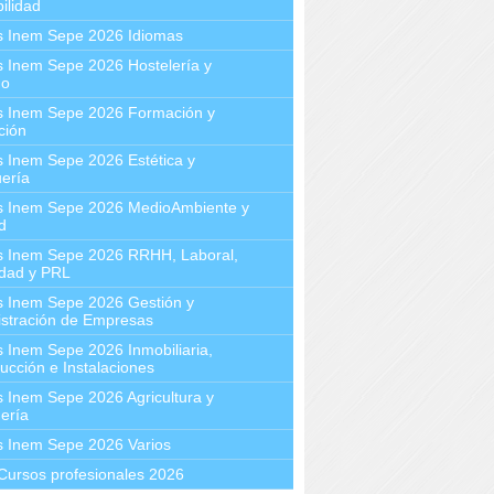
ilidad
s Inem Sepe 2026 Idiomas
 Inem Sepe 2026 Hostelería y
mo
s Inem Sepe 2026 Formación y
ción
 Inem Sepe 2026 Estética y
ería
s Inem Sepe 2026 MedioAmbiente y
d
s Inem Sepe 2026 RRHH, Laboral,
idad y PRL
s Inem Sepe 2026 Gestión y
stración de Empresas
 Inem Sepe 2026 Inmobiliaria,
ucción e Instalaciones
 Inem Sepe 2026 Agricultura y
ería
s Inem Sepe 2026 Varios
Cursos profesionales 2026