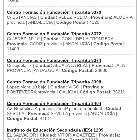
18500
Centro Formación Fundación Tripartita 3370
C/ ESTANCIAS |
Ciudad:
VELEZ RUBIO |
Provincia:
ALMERIA
provincia | ANDALUCÍA |
Código Postal:
4120
Centro Formación Fundación Tripartita 3372
C/ JEREZ, Nº 10 |
Ciudad:
CONIL DE LA FRONTERA |
Provincia:
CADIZ provincia | ANDALUCÍA |
Código Postal:
11400
Centro Formación Fundación Tripartita 3374
C/ Tejuela, 7 |
Ciudad:
ALCALA LA REAL |
Provincia:
JAEN
PROVINCIA | ANDALUCÍA |
Código Postal:
23680
Centro Formación Fundación Tripartita 3398
López Mora 10 bajo |
Ciudad:
VIGO |
Provincia:
PONTEVEDRA provincia | GALICIA |
Código Postal:
36211
Centro Formación Fundación Tripartita 3404
Av. República Argentina, 25; 3ª planta, módulo 3 |
Ciudad:
SEVILLA |
Provincia:
SEVILLA provincia | ANDALUCÍA |
Código Postal:
41011
Instituto de Educación Secundaria (IES) 1299
EL SALVADOR |
Ciudad:
VITORIA GASTEIZ |
Provincia: