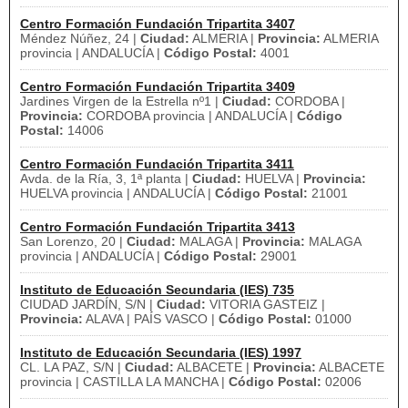
Centro Formación Fundación Tripartita 3407
Méndez Núñez, 24 |
Ciudad:
ALMERIA |
Provincia:
ALMERIA
provincia | ANDALUCÍA |
Código Postal:
4001
Centro Formación Fundación Tripartita 3409
Jardines Virgen de la Estrella nº1 |
Ciudad:
CORDOBA |
Provincia:
CORDOBA provincia | ANDALUCÍA |
Código
Postal:
14006
Centro Formación Fundación Tripartita 3411
Avda. de la Ría, 3, 1ª planta |
Ciudad:
HUELVA |
Provincia:
HUELVA provincia | ANDALUCÍA |
Código Postal:
21001
Centro Formación Fundación Tripartita 3413
San Lorenzo, 20 |
Ciudad:
MALAGA |
Provincia:
MALAGA
provincia | ANDALUCÍA |
Código Postal:
29001
Instituto de Educación Secundaria (IES) 735
CIUDAD JARDÍN, S/N |
Ciudad:
VITORIA GASTEIZ |
Provincia:
ALAVA | PAÍS VASCO |
Código Postal:
01000
Instituto de Educación Secundaria (IES) 1997
CL. LA PAZ, S/N |
Ciudad:
ALBACETE |
Provincia:
ALBACETE
provincia | CASTILLA LA MANCHA |
Código Postal:
02006