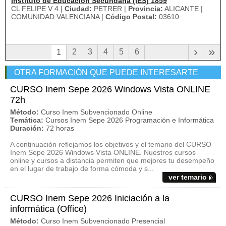
Instituto de Educación Secundaria (IES) 1859
CL FELIPE V 4 |
Ciudad:
PETRER |
Provincia:
ALICANTE |
COMUNIDAD VALENCIANA |
Código Postal:
03610
›
»
2
3
4
5
6
1
OTRA FORMACIÓN QUE PUEDE INTERESARTE
CURSO Inem Sepe 2026 Windows Vista ONLINE
72h
Método:
Curso Inem Subvencionado Online
Temática:
Cursos Inem Sepe 2026 Programación e Informática
Duración:
72 horas
A continuación reflejamos los objetivos y el temario del CURSO
Inem Sepe 2026 Windows Vista ONLINE. Nuestros cursos
online y cursos a distancia permiten que mejores tu desempeño
en el lugar de trabajo de forma cómoda y s...
ver temario
CURSO Inem Sepe 2026 Iniciación a la
informática (Office)
Método:
Curso Inem Subvencionado Presencial