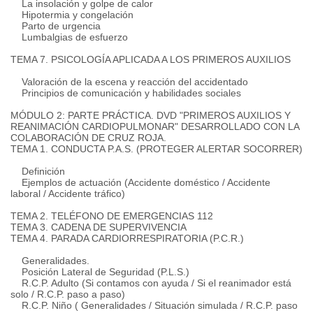
La insolación y golpe de calor
Hipotermia y congelación
Parto de urgencia
Lumbalgias de esfuerzo
TEMA 7. PSICOLOGÍA APLICADA A LOS PRIMEROS AUXILIOS
Valoración de la escena y reacción del accidentado
Principios de comunicación y habilidades sociales
MÓDULO 2: PARTE PRÁCTICA. DVD "PRIMEROS AUXILIOS Y
REANIMACIÓN CARDIOPULMONAR" DESARROLLADO CON LA
COLABORACIÓN DE CRUZ ROJA.
TEMA 1. CONDUCTA P.A.S. (PROTEGER ALERTAR SOCORRER)
Definición
Ejemplos de actuación (Accidente doméstico / Accidente
laboral / Accidente tráfico)
TEMA 2. TELÉFONO DE EMERGENCIAS 112
TEMA 3. CADENA DE SUPERVIVENCIA
TEMA 4. PARADA CARDIORRESPIRATORIA (P.C.R.)
Generalidades.
Posición Lateral de Seguridad (P.L.S.)
R.C.P. Adulto (Si contamos con ayuda / Si el reanimador está
solo / R.C.P. paso a paso)
R.C.P. Niño ( Generalidades / Situación simulada / R.C.P. paso