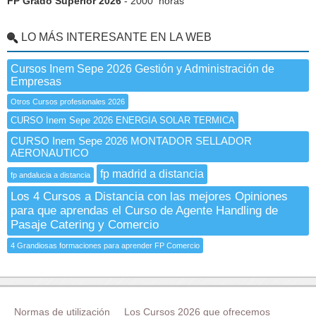
FP Grado Superior 2026
- 2000 horas
LO MÁS INTERESANTE EN LA WEB
Cursos Inem Sepe 2026 Gestión y Administración de
Empresas
Otros Cursos profesionales 2026
CURSO Inem Sepe 2026 ENERGIA SOLAR TERMICA
CURSO Inem Sepe 2026 MONTADOR SELLADOR
AERONAUTICO
fp madrid a distancia
fp andalucia a distancia
Los 4 Cursos a Distancia con las mejores Opiniones
para que aprendas el Curso de Agente Handling de
Pasaje Catering y Comercio
4 Grandiosas formaciones para aprender FP Comercio
Normas de utilización
Los Cursos 2026 que ofrecemos