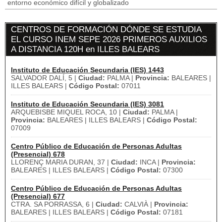
entorno económico difícil y globalizado
CENTROS DE FORMACIÓN DÓNDE SE ESTUDIA
EL CURSO INEM SEPE 2026 PRIMEROS AUXILIOS
A DISTANCIA 120H en ILLES BALEARS
Instituto de Educación Secundaria (IES) 1443
SALVADOR DALÍ, 5 |
Ciudad:
PALMA |
Provincia:
BALEARES |
ILLES BALEARS |
Código Postal:
07011
Instituto de Educación Secundaria (IES) 3081
ARQUEBISBE MIQUEL ROCA, 10 |
Ciudad:
PALMA |
Provincia:
BALEARES | ILLES BALEARS |
Código Postal:
07009
Centro Público de Educación de Personas Adultas
(Presencial) 678
LLORENÇ MARIA DURAN, 37 |
Ciudad:
INCA |
Provincia:
BALEARES | ILLES BALEARS |
Código Postal:
07300
Centro Público de Educación de Personas Adultas
(Presencial) 677
CTRA. SA PORRASSA, 6 |
Ciudad:
CALVIÀ |
Provincia:
BALEARES | ILLES BALEARS |
Código Postal:
07181