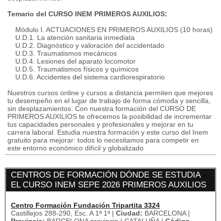
Temario del CURSO INEM PRIMEROS AUXILIOS:
Módulo I. ACTUACIONES EN PRIMEROS AUXILIOS (10 horas)
U.D.1. La atención sanitaria inmediata
U.D.2. Diagnóstico y valoración del accidentado
U.D.3. Traumatismos mecánicos
U.D.4. Lesiones del aparato locomotor
U.D.5. Traumatismos físicos y químicos
U.D.6. Accidentes del sistema cardiorespiratorio
Nuestros cursos online y cursos a distancia permiten que mejores
tu desempeño en el lugar de trabajo de forma cómoda y sencilla,
sin desplazamientos. Con nuestra formación del CURSO DE
PRIMEROS AUXILIOS te ofrecemos la posibilidad de incrementar
tus capacidades personales y profesionales y mejorar en tu
carrera laboral. Estudia nuestra formación y este curso del Inem
gratuito para mejorar: todos lo necesitamos para competir en
este entorno económico difícil y globalizado
CENTROS DE FORMACIÓN DÓNDE SE ESTUDIA
EL CURSO INEM SEPE 2026 PRIMEROS AUXILIOS
Centro Formación Fundación Tripartita 3324
Castillejos 288-290, Esc. A 1ª 1ª |
Ciudad:
BARCELONA |