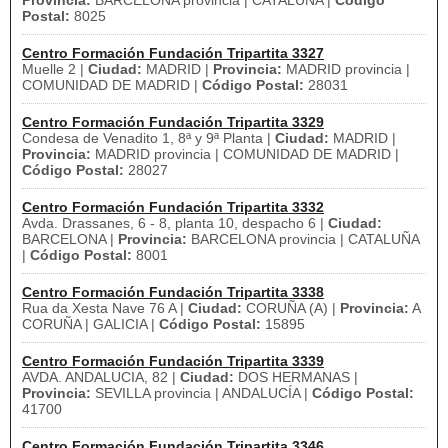
Provincia:
BARCELONA provincia | CATALUÑA |
Código
Postal:
8025
Centro Formación Fundación Tripartita 3327
Muelle 2 |
Ciudad:
MADRID |
Provincia:
MADRID provincia |
COMUNIDAD DE MADRID |
Código Postal:
28031
Centro Formación Fundación Tripartita 3329
Condesa de Venadito 1, 8ª y 9ª Planta |
Ciudad:
MADRID |
Provincia:
MADRID provincia | COMUNIDAD DE MADRID |
Código Postal:
28027
Centro Formación Fundación Tripartita 3332
Avda. Drassanes, 6 - 8, planta 10, despacho 6 |
Ciudad:
BARCELONA |
Provincia:
BARCELONA provincia | CATALUÑA
|
Código Postal:
8001
Centro Formación Fundación Tripartita 3338
Rua da Xesta Nave 76 A |
Ciudad:
CORUÑA (A) |
Provincia:
A
CORUÑA | GALICIA |
Código Postal:
15895
Centro Formación Fundación Tripartita 3339
AVDA. ANDALUCIA, 82 |
Ciudad:
DOS HERMANAS |
Provincia:
SEVILLA provincia | ANDALUCÍA |
Código Postal:
41700
Centro Formación Fundación Tripartita 3346