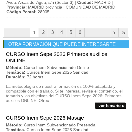
Avda. Arcas del Agua, s/n (Sector 3) |
Ciudad:
MADRID |
Provincia:
MADRID provincia | COMUNIDAD DE MADRID |
Código Postal:
28905
›
»
2
3
4
5
6
1
OTRA FORMACIÓN QUE PUEDE INTERESARTE
CURSO Inem Sepe 2026 Primeros auxilios
ONLINE
Método:
Curso Inem Subvencionado Online
Temática:
Cursos Inem Sepe 2026 Sanidad
Duración:
72 horas
La metodología de nuestra formación es 100% adaptada y
compatible con el trabajo. Si te interesa, revisa el contenido, el
temario y los objetivos del CURSO Inem Sepe 2026: Primeros
auxilios ONLINE. Ofrec...
ver temario
CURSO Inem Sepe 2026 Masaje
Método:
Curso Inem Subvencionado Presencial
Temática:
Cursos Inem Sepe 2026 Sanidad