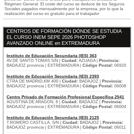
Régimen General. El coste del curso se deduce de los Seguros
Sociales pagados mensualmente por la empresa, por lo que la
realización del curso es gratuito para el trabajador
CENTROS DE FORMACIÓN DÓNDE SE ESTUDIA
EL CURSO INEM SEPE 2026 PHOTOSHOP
AVANZADO ONLINE en EXTREMADURA
Instituto de Educación Secundaria (IES) 363
AV.DE SANTO TOMAS S/N |
Ciudad:
AZUAGA |
Provincia:
BADAJOZ provincia | EXTREMADURA |
Código Postal:
06920
Instituto de Educación Secundaria (IES) 2393
CTRA.DE MADRID,KM 400 |
Ciudad:
BADAJOZ |
Provincia:
BADAJOZ provincia | EXTREMADURA |
Código Postal:
06008
Centro Privado de Formación Profesional Específica 2541
AGUSTINA DE ARAGON, 8 |
Ciudad:
BADAJOZ |
Provincia:
BADAJOZ provincia | EXTREMADURA |
Código Postal:
06004
Instituto de Educación Secundaria (IES) 2125
T.ROMERO CASTILLA, S/N |
Ciudad:
BADAJOZ |
Provincia:
BADAJOZ provincia | EXTREMADURA |
Código Postal:
06011