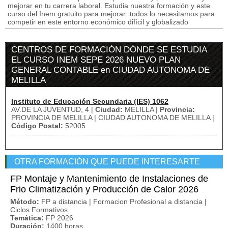
mejorar en tu carrera laboral. Estudia nuestra formación y este
curso del Inem gratuito para mejorar: todos lo necesitamos para
competir en este entorno económico difícil y globalizado
CENTROS DE FORMACIÓN DÓNDE SE ESTUDIA
EL CURSO INEM SEPE 2026 NUEVO PLAN
GENERAL CONTABLE en CIUDAD AUTONOMA DE
MELILLA
Instituto de Educación Secundaria (IES) 1062
AV.DE LA JUVENTUD, 4 |
Ciudad:
MELILLA |
Provincia:
PROVINCIA DE MELILLA | CIUDAD AUTONOMA DE MELILLA |
Código Postal:
52005
OTRA FORMACIÓN QUE PUEDE INTERESARTE
FP Montaje y Mantenimiento de Instalaciones de
Frio Climatización y Producción de Calor 2026
Método:
FP a distancia | Formacion Profesional a distancia |
Ciclos Formativos
Temática:
FP 2026
Duración:
1400 horas