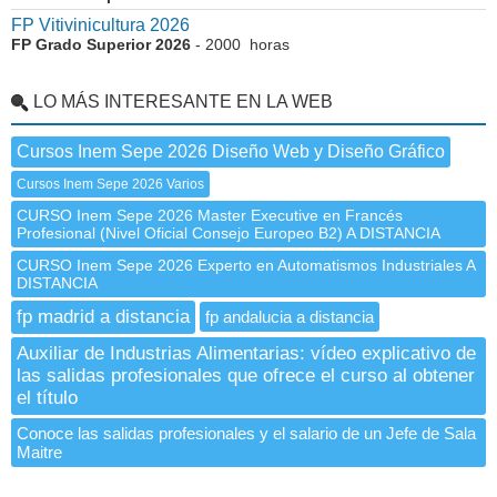
FP Vitivinicultura 2026
FP Grado Superior 2026
- 2000 horas
LO MÁS INTERESANTE EN LA WEB
Cursos Inem Sepe 2026 Diseño Web y Diseño Gráfico
Cursos Inem Sepe 2026 Varios
CURSO Inem Sepe 2026 Master Executive en Francés
Profesional (Nivel Oficial Consejo Europeo B2) A DISTANCIA
CURSO Inem Sepe 2026 Experto en Automatismos Industriales A
DISTANCIA
fp madrid a distancia
fp andalucia a distancia
Auxiliar de Industrias Alimentarias: vídeo explicativo de
las salidas profesionales que ofrece el curso al obtener
el título
Conoce las salidas profesionales y el salario de un Jefe de Sala
Maitre