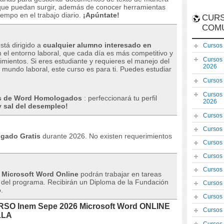
que puedan surgir, además de conocer herramientas
mpo en el trabajo diario.
¡Apúntate!
CURS
COM
stá dirigido a
cualquier alumno interesado en
Cursos
 el entorno laboral, que cada día es más competitivo y
Cursos
cimientos.
Si eres estudiante y requieres el manejo del
2026
 mundo laboral, este curso es para ti.
Puedes estudiar
Cursos
Cursos
s de Word Homologados
: perfeccionará tu perfil
2026
y sal del desempleo!
Cursos
Cursos
gado Gratis
durante 2026. No existen requerimientos
Cursos
Cursos
Cursos
 Microsoft Word Online
podrán trabajar en tareas
 del programa.
Recibirán un Diploma de la Fundación
Cursos
.
Cursos
CURSO Inem Sepe 2026 Microsoft Word ONLINE
Cursos
LLA