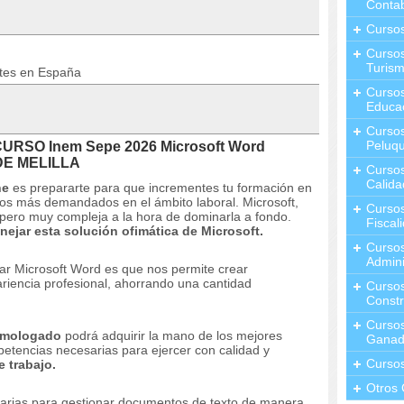
Contab
Curso
Cursos
Turis
ntes en España
Curso
Educa
Cursos
Peluqu
CURSO Inem Sepe 2026 Microsoft Word
DE MELILLA
Curso
Calida
ne
es prepararte para que incrementes tu formación en
idos más demandados en el ámbito laboral.
Microsoft,
Curso
r pero muy compleja a la hora de dominarla a fondo.
Fiscal
nejar esta solución ofimática de Microsoft.
Curso
Admini
izar Microsoft Word es que nos permite crear
riencia profesional, ahorrando una cantidad
Cursos
Constr
Cursos
omologado
podrá adquirir la mano de los mejores
Ganad
petencias necesarias para ejercer con calidad y
Curso
 trabajo.
Otros 
sarias para gestionar documentos de texto de manera