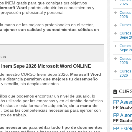
Cursos
s INEM gratis para que consigas tus objetivos
2026
icrosoft Word
podrás adquirir los conocimientos y
 proyección profesional y personal.
Cursos
2026
la mano de los mejores profesionales en el sector,
Cursos
a ejercer con calidad y conocimientos sólidos en
Cursos
Sepe 2
Cursos
Sepe 2
sas.
Cursos
2026
 Inem Sepe 2026 Microsoft Word ONLINE
Cursos
o de nuestro CURSO Inem Sepe 2026:
Microsoft Word
2026
s a distancia
permiten que mejores tu desempeño
 sencilla, sin desplazamientos.
CURS
los que podemos encontrar un nivel de usuario, lo
más utilizado por las empresas y en el ámbito doméstico
FP Aseso
Al estudiar esta formación adquirirás,
de la mano de
FP Grado
, todas las competencias necesarias para ejercer con
sto de trabajo.
FP Auto
FP Grado
ntas necesarias para editar todo tipo de documentos
FP Estét