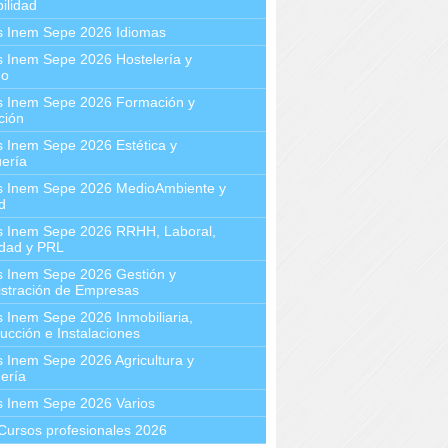
ilidad
s Inem Sepe 2026 Idiomas
 Inem Sepe 2026 Hostelería y
mo
s Inem Sepe 2026 Formación y
ción
 Inem Sepe 2026 Estética y
ería
s Inem Sepe 2026 MedioAmbiente y
d
s Inem Sepe 2026 RRHH, Laboral,
idad y PRL
s Inem Sepe 2026 Gestión y
stración de Empresas
 Inem Sepe 2026 Inmobiliaria,
ucción e Instalaciones
 Inem Sepe 2026 Agricultura y
ería
s Inem Sepe 2026 Varios
Cursos profesionales 2026