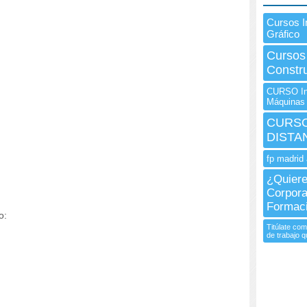
Cursos 
Gráfico
Cursos
Constru
CURSO In
Máquinas
CURSO 
DISTA
fp madrid 
¿Quiere
Corpora
Formaci
o:
Titúlate com
de trabajo q