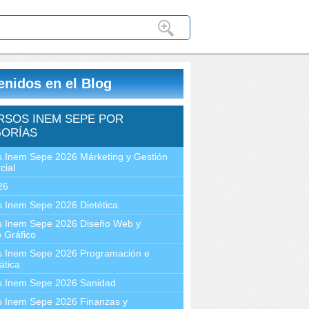
enidos en el Blog
RSOS INEM SEPE POR
ORÍAS
 Inem Sepe 2026 Márketing y Gestión
cial
26
 Inem Sepe 2026 Dietética
s Inem Sepe 2026 Diseño Web y
 Gráfico
s Inem Sepe 2026 Programación e
ática
s Inem Sepe 2026 Sanidad
s Inem Sepe 2026 Finanzas y