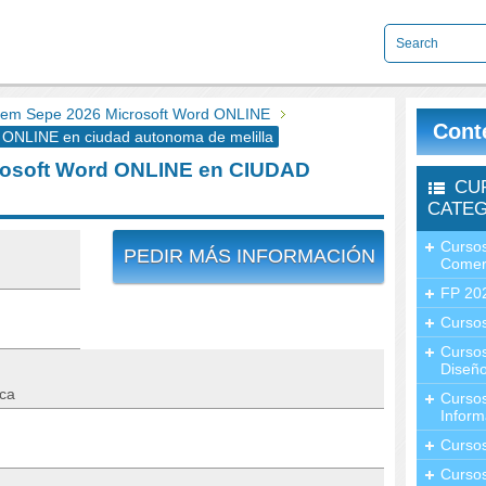
em Sepe 2026 Microsoft Word ONLINE
Cont
ONLINE en ciudad autonoma de melilla
osoft Word ONLINE en CIUDAD
CU
CATEG
Cursos
PEDIR MÁS INFORMACIÓN
Comer
FP 20
Cursos
Curso
Diseño
ica
Curso
Inform
Curso
Curso