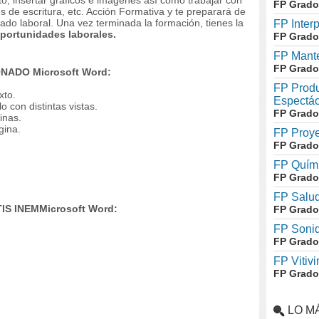
xto, insertar gráficos e imágenes así como trabajar con
FP Grado
 de escritura, etc. Acción Formativa y te preparará de
ado laboral.
Una vez terminada la formación, tienes la
FP Inter
portunidades laborales.
FP Grado
FP Mante
FP Grado
NADO Microsoft Word:
FP Produ
xto.
Espectác
con distintas vistas.
FP Grado
inas.
gina.
FP Proye
FP Grado
FP Quími
FP Grado
FP Salud
IS INEMMicrosoft Word:
FP Grado
FP Soni
FP Grado
FP Vitivi
FP Grado
LO M