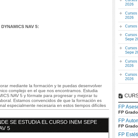
Cursos
2026
Cursos
2026
 DYNAMICS NAV 5:
Cursos
Cursos
Sepe 2
Cursos
Sepe 2
Cursos
2026
Cursos
2026
orar mediante la formación y te puedas desenvolver
mico complejo en el que nos encontramos. Estudia
CURS
 NAV 5 y fórmate para progresar y mejorar tu
a laboral. Estamos convencidos de que la formación es
al especialmente necesaria en estos tiempos difíciles
FP Aseso
FP Grado
FP Auto
DE SE ESTUDIA EL CURSO INEM SEPE
FP Grado
AV 5
FP Estét