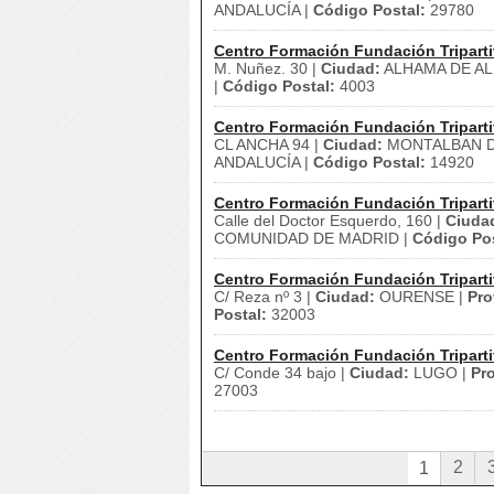
ANDALUCÍA |
Código Postal:
29780
Centro Formación Fundación Triparti
M. Nuñez. 30 |
Ciudad:
ALHAMA DE AL
|
Código Postal:
4003
Centro Formación Fundación Triparti
CL ANCHA 94 |
Ciudad:
MONTALBAN D
ANDALUCÍA |
Código Postal:
14920
Centro Formación Fundación Triparti
Calle del Doctor Esquerdo, 160 |
Ciuda
COMUNIDAD DE MADRID |
Código Pos
Centro Formación Fundación Triparti
C/ Reza nº 3 |
Ciudad:
OURENSE |
Pro
Postal:
32003
Centro Formación Fundación Triparti
C/ Conde 34 bajo |
Ciudad:
LUGO |
Pro
27003
2
1