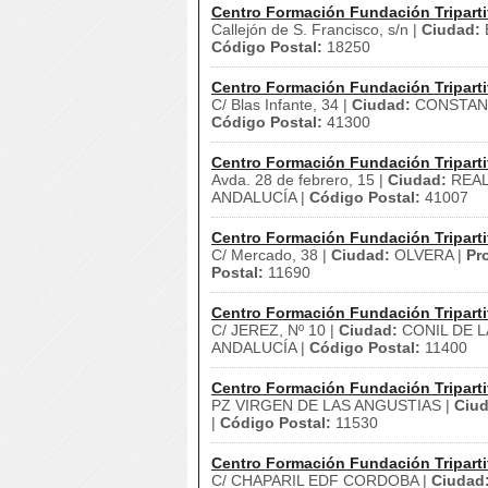
Centro Formación Fundación Triparti
Callejón de S. Francisco, s/n |
Ciudad:
Código Postal:
18250
Centro Formación Fundación Triparti
C/ Blas Infante, 34 |
Ciudad:
CONSTANT
Código Postal:
41300
Centro Formación Fundación Triparti
Avda. 28 de febrero, 15 |
Ciudad:
REAL 
ANDALUCÍA |
Código Postal:
41007
Centro Formación Fundación Triparti
C/ Mercado, 38 |
Ciudad:
OLVERA |
Pr
Postal:
11690
Centro Formación Fundación Triparti
C/ JEREZ, Nº 10 |
Ciudad:
CONIL DE L
ANDALUCÍA |
Código Postal:
11400
Centro Formación Fundación Triparti
PZ VIRGEN DE LAS ANGUSTIAS |
Ciud
|
Código Postal:
11530
Centro Formación Fundación Triparti
C/ CHAPARIL EDF CORDOBA |
Ciudad