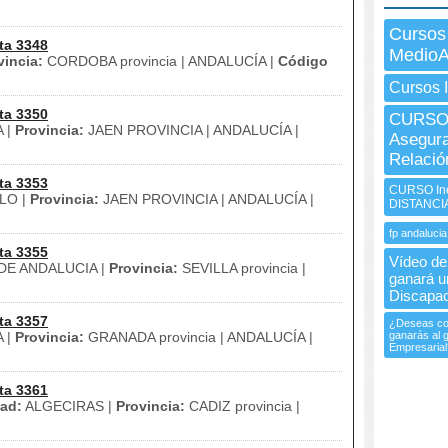
Cursos
ta 3348
MedioA
vincia:
CORDOBA provincia | ANDALUCÍA |
Código
Cursos 
ta 3350
CURSO 
 |
Provincia:
JAEN PROVINCIA | ANDALUCÍA |
Asegura
Relaci
ta 3353
CURSO Ine
LO |
Provincia:
JAEN PROVINCIA | ANDALUCÍA |
DISTANCI
fp andalucia
ta 3355
Vídeo de 
E ANDALUCIA |
Provincia:
SEVILLA provincia |
ganará u
Discapac
ta 3357
¿Deseas con
 |
Provincia:
GRANADA provincia | ANDALUCÍA |
ganarás al 
Empresarial
ta 3361
ad:
ALGECIRAS |
Provincia:
CADIZ provincia |