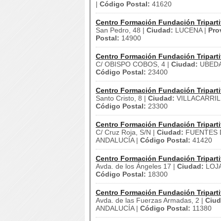
|
Código Postal:
41620
Centro Formación Fundación Triparti
San Pedro, 48 |
Ciudad:
LUCENA |
Pro
Postal:
14900
Centro Formación Fundación Triparti
C/ OBISPO COBOS, 4 |
Ciudad:
UBEDA
Código Postal:
23400
Centro Formación Fundación Triparti
Santo Cristo, 8 |
Ciudad:
VILLACARRIL
Código Postal:
23300
Centro Formación Fundación Triparti
C/ Cruz Roja, S/N |
Ciudad:
FUENTES D
ANDALUCÍA |
Código Postal:
41420
Centro Formación Fundación Triparti
Avda. de los Ángeles 17 |
Ciudad:
LOJA
Código Postal:
18300
Centro Formación Fundación Triparti
Avda. de las Fuerzas Armadas, 2 |
Ciud
ANDALUCÍA |
Código Postal:
11380