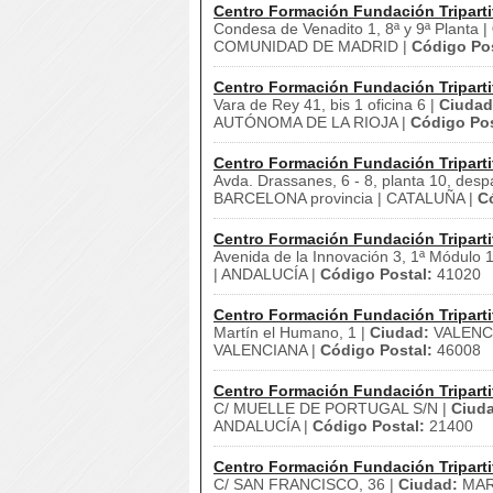
Centro Formación Fundación Triparti
Condesa de Venadito 1, 8ª y 9ª Planta |
COMUNIDAD DE MADRID |
Código Pos
Centro Formación Fundación Triparti
Vara de Rey 41, bis 1 oficina 6 |
Ciudad
AUTÓNOMA DE LA RIOJA |
Código Pos
Centro Formación Fundación Triparti
Avda. Drassanes, 6 - 8, planta 10, desp
BARCELONA provincia | CATALUÑA |
C
Centro Formación Fundación Triparti
Avenida de la Innovación 3, 1ª Módulo 
| ANDALUCÍA |
Código Postal:
41020
Centro Formación Fundación Triparti
Martín el Humano, 1 |
Ciudad:
VALENCI
VALENCIANA |
Código Postal:
46008
Centro Formación Fundación Triparti
C/ MUELLE DE PORTUGAL S/N |
Ciud
ANDALUCÍA |
Código Postal:
21400
Centro Formación Fundación Triparti
C/ SAN FRANCISCO, 36 |
Ciudad:
MAR