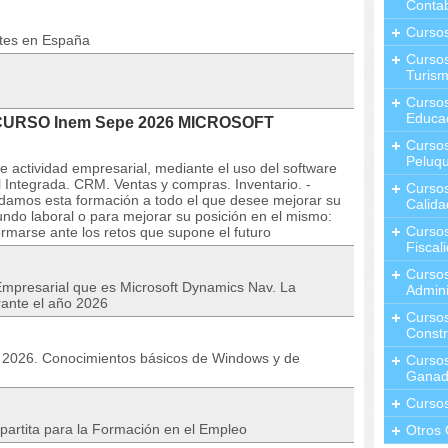
Contab
Curso
ntes en España
Cursos
Turis
Curso
Educa
l CURSO Inem Sepe 2026 MICROSOFT
Cursos
Peluqu
de actividad empresarial, mediante el uso del software
Integrada. CRM. Ventas y compras. Inventario. -
Curso
damos esta formación a todo el que desee mejorar su
Calida
mundo laboral o para mejorar su posición en el mismo:
Curso
rmarse ante los retos que supone el futuro
Fiscal
Curso
Empresarial que es Microsoft Dynamics Nav. La
Admini
rante el año 2026
Cursos
Constr
io 2026. Conocimientos básicos de Windows y de
Cursos
Ganad
Curso
partita para la Formación en el Empleo
Otros 