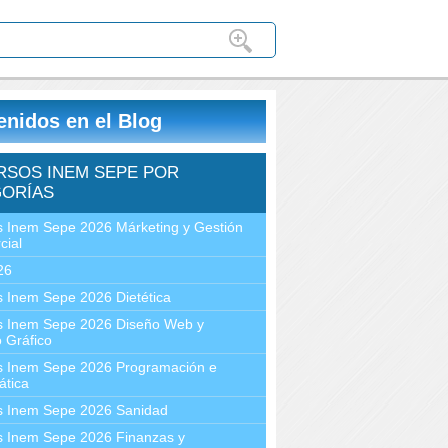
enidos en el Blog
RSOS INEM SEPE POR
ORÍAS
 Inem Sepe 2026 Márketing y Gestión
cial
26
 Inem Sepe 2026 Dietética
s Inem Sepe 2026 Diseño Web y
 Gráfico
s Inem Sepe 2026 Programación e
ática
s Inem Sepe 2026 Sanidad
s Inem Sepe 2026 Finanzas y