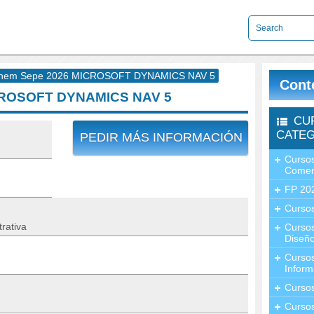
nem Sepe 2026 MICROSOFT DYNAMICS NAV 5
Cont
CROSOFT DYNAMICS NAV 5
CU
CATEG
PEDIR MÁS INFORMACIÓN
Cursos
Comer
FP 20
Cursos
rativa
Curso
Diseño
Curso
Inform
Curso
Curso