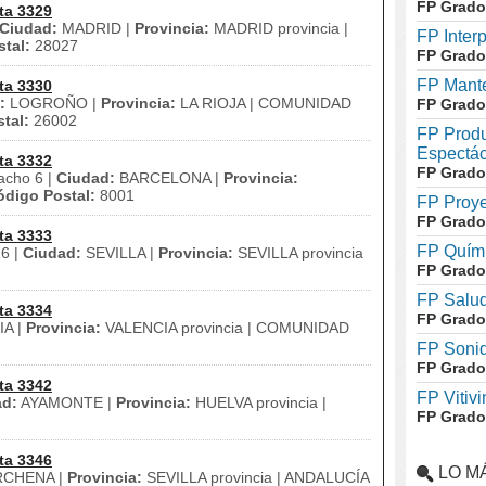
FP Grado
ta 3329
Ciudad:
MADRID |
Provincia:
MADRID provincia |
FP Inter
tal:
28027
FP Grado
FP Mante
ta 3330
:
LOGROÑO |
Provincia:
LA RIOJA | COMUNIDAD
FP Grado
tal:
26002
FP Produ
Espectác
ta 3332
FP Grado
acho 6 |
Ciudad:
BARCELONA |
Provincia:
ódigo Postal:
8001
FP Proye
FP Grado
ta 3333
FP Quími
16 |
Ciudad:
SEVILLA |
Provincia:
SEVILLA provincia
FP Grado
FP Salud
ta 3334
FP Grado
A |
Provincia:
VALENCIA provincia | COMUNIDAD
FP Soni
FP Grado
ta 3342
FP Vitivi
ad:
AYAMONTE |
Provincia:
HUELVA provincia |
FP Grado
ta 3346
LO M
CHENA |
Provincia:
SEVILLA provincia | ANDALUCÍA