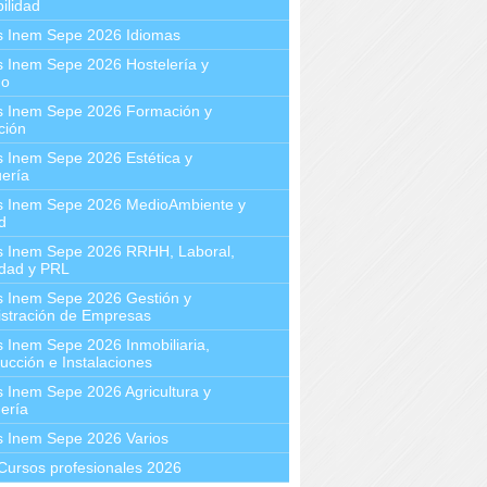
ilidad
s Inem Sepe 2026 Idiomas
 Inem Sepe 2026 Hostelería y
mo
s Inem Sepe 2026 Formación y
ción
 Inem Sepe 2026 Estética y
ería
s Inem Sepe 2026 MedioAmbiente y
d
s Inem Sepe 2026 RRHH, Laboral,
idad y PRL
s Inem Sepe 2026 Gestión y
stración de Empresas
 Inem Sepe 2026 Inmobiliaria,
ucción e Instalaciones
 Inem Sepe 2026 Agricultura y
ería
s Inem Sepe 2026 Varios
Cursos profesionales 2026