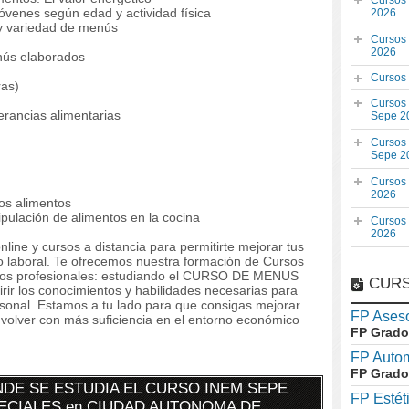
Cursos
jóvenes según edad y actividad física
2026
y variedad de menús
Cursos
2026
nús elaborados
Cursos
as)
Cursos
erancias alimentarias
Sepe 2
Cursos
Sepe 2
Cursos
2026
los alimentos
pulación de alimentos en la cocina
Cursos
2026
line y cursos a distancia para permitirte mejorar tus
laboral. Te ofrecemos nuestra formación de Cursos
tivos profesionales: estudiando el CURSO DE MENUS
CURS
 los conocimientos y habilidades necesarias para
rsonal. Estamos a tu lado para que consigas mejorar
FP Aseso
volver con más suficiencia en el entorno económico
FP Grado
FP Auto
FP Grado
DE SE ESTUDIA EL CURSO INEM SEPE
FP Estét
PECIALES en CIUDAD AUTONOMA DE