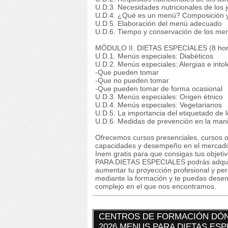
U.D.3. Necesidades nutricionales de los 
U.D.4. ¿Qué es un menú? Composición 
U.D.5. Elaboración del menú adecuado
U.D.6. Tiempo y conservación de los me
MÓDULO II. DIETAS ESPECIALES (8 hor
U.D.1. Menús especiales: Diabéticos
U.D.2. Menús especiales: Alergias e intol
-Que pueden tomar
-Que no pueden tomar
-Que pueden tomar de forma ocasional
U.D.3. Menús especiales: Origen étnico
U.D.4. Menús especiales: Vegetarianos
U.D.5. La importancia del etiquetado de 
U.D.6. Medidas de prevención en la mani
Ofrecemos cursos presenciales, cursos on
capacidades y desempeño en el mercado 
Inem gratis para que consigas tus obje
PARA DIETAS ESPECIALES podrás adquirir
aumentar tu proyección profesional y pe
mediante la formación y te puedas desen
complejo en el que nos encontramos.
CENTROS DE FORMACIÓN DÓN
2026 MENUS PARA DIETAS ES