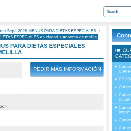
em Sepe 2026 MENUS PARA DIETAS ESPECIALES
Cont
ETAS ESPECIALES en ciudad autonoma de melilla
NUS PARA DIETAS ESPECIALES
CU
MELILLA
CATEG
Cursos
PEDIR MÁS INFORMACIÓN
Comer
FP 20
Cursos
Curso
Diseño
ción
Curso
Inform
Curso
Curso