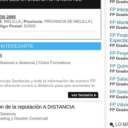
FP Grado
FP Inter
FP Grado
ES) 2005
d:
MELILLA |
Provincia:
PROVINCIA DE MELILLA |
FP Mante
igo Postal:
52003
FP Grado
FP Produ
Espectác
FP Grado
 INTERESARTE
FP Proye
6
FP Grado
fesional a distancia | Ciclos Formativos
FP Quími
FP Grado
FP Salud
ncias Sanitarias y toda la información de nuestro FP
FP Grado
 ofrecerte cursos a distancia para que aumentes tu
FP Soni
ver temario
FP Grado
FP Vitivi
 de la reputación A DISTANCIA
FP Grado
istancia
eting y Gestión Comercial
LO M