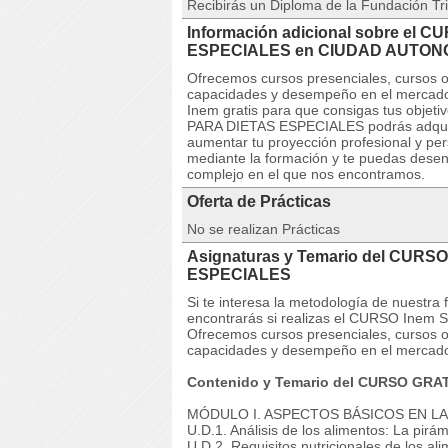
Recibirás un Diploma de la Fundación Tri
Información adicional sobre el
ESPECIALES en CIUDAD AUTON
Ofrecemos cursos presenciales, cursos on
capacidades y desempeño en el mercado 
Inem gratis para que consigas tus obje
PARA DIETAS ESPECIALES podrás adquirir
aumentar tu proyección profesional y pe
mediante la formación y te puedas desen
complejo en el que nos encontramos.
Oferta de Prácticas
No se realizan Prácticas
Asignaturas y Temario del CUR
ESPECIALES
Si te interesa la metodología de nuestra
encontrarás si realizas el CURSO In
Ofrecemos cursos presenciales, cursos on
capacidades y desempeño en el mercado
Contenido y Temario del CURSO GRA
MÓDULO I. ASPECTOS BÁSICOS EN LA
U.D.1. Análisis de los alimentos: La pirám
U.D.2. Requisitos nutricionales de los ali