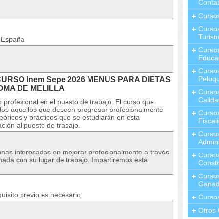
Contab
Curso
Cursos
Turis
n España
Curso
Educa
Cursos
Peluqu
l CURSO Inem Sepe 2026 MENUS PARA DIETAS
OMA DE MELILLA
Curso
Calida
 profesional en el puesto de trabajo. El curso que
odos aquellos que deseen progresar profesionalmente
Curso
eóricos y prácticos que se estudiarán en esta
Fiscal
ción al puesto de trabajo.
Curso
Admini
sonas interesadas en mejorar profesionalmente a través
Cursos
nada con su lugar de trabajo. Impartiremos esta
Constr
Cursos
Ganad
uisito previo es necesario
Curso
Otros 