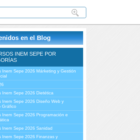
enidos en el Blog
RSOS INEM SEPE POR
ORÍAS
 Inem Sepe 2026 Márketing y Gestión
cial
26
 Inem Sepe 2026 Dietética
s Inem Sepe 2026 Diseño Web y
 Gráfico
s Inem Sepe 2026 Programación e
ática
s Inem Sepe 2026 Sanidad
s Inem Sepe 2026 Finanzas y