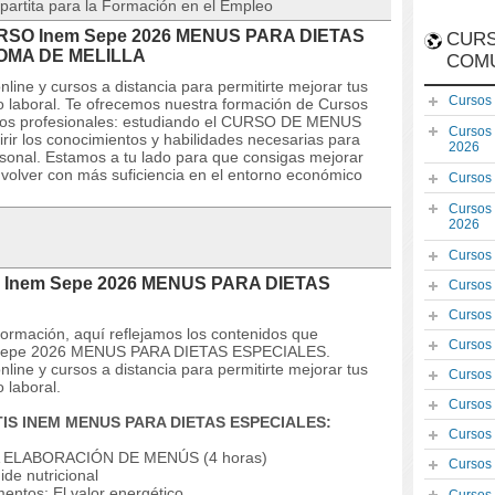
partita para la Formación en el Empleo
 CURSO Inem Sepe 2026 MENUS PARA DIETAS
CURS
OMA DE MELILLA
COM
line y cursos a distancia para permitirte mejorar tus
Cursos
laboral. Te ofrecemos nuestra formación de Cursos
tivos profesionales: estudiando el CURSO DE MENUS
Cursos
 los conocimientos y habilidades necesarias para
2026
rsonal. Estamos a tu lado para que consigas mejorar
volver con más suficiencia en el entorno económico
Cursos
Cursos
2026
Cursos
SO Inem Sepe 2026 MENUS PARA DIETAS
Cursos
Cursos
 formación, aquí reflejamos los contenidos que
Cursos
em Sepe 2026 MENUS PARA DIETAS ESPECIALES.
line y cursos a distancia para permitirte mejorar tus
Cursos
 laboral.
Cursos
TIS INEM MENUS PARA DIETAS ESPECIALES:
Cursos
 ELABORACIÓN DE MENÚS (4 horas)
Cursos
ide nutricional
mentos: El valor energético