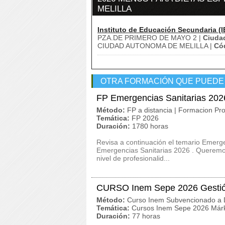
MELILLA
Instituto de Educación Secundaria (I
PZA.DE PRIMERO DE MAYO 2 |
Ciuda
CIUDAD AUTONOMA DE MELILLA |
Cód
OTRA FORMACIÓN QUE PUEDE
FP Emergencias Sanitarias 202
Método:
FP a distancia | Formacion Pro
Temática:
FP 2026
Duración:
1780 horas
Revisa a continuación el temario Emerge
Emergencias Sanitarias 2026 . Queremos
nivel de profesionalid...
CURSO Inem Sepe 2026 Gestión
Método:
Curso Inem Subvencionado a D
Temática:
Cursos Inem Sepe 2026 Márk
Duración:
77 horas