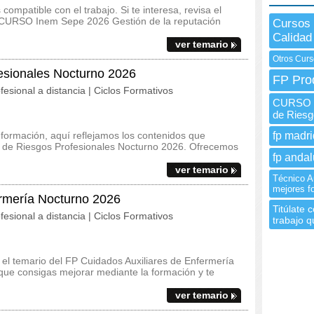
ompatible con el trabajo. Si te interesa, revisa el
el CURSO Inem Sepe 2026 Gestión de la reputación
Cursos
Calidad
ver temario
Otros Curs
esionales Nocturno 2026
FP Pro
fesional a distancia | Ciclos Formativos
CURSO I
de Riesg
 formación, aquí reflejamos los contenidos que
fp madri
ón de Riesgos Profesionales Nocturno 2026. Ofrecemos
fp andal
ver temario
Técnico Au
mejores f
ermería Nocturno 2026
Titúlate 
fesional a distancia | Ciclos Formativos
trabajo q
y el temario del FP Cuidados Auxiliares de Enfermería
que consigas mejorar mediante la formación y te
ver temario