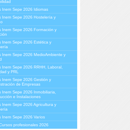
ilidad
s Inem Sepe 2026 Idiomas
 Inem Sepe 2026 Hostelería y
mo
s Inem Sepe 2026 Formación y
ción
 Inem Sepe 2026 Estética y
ería
s Inem Sepe 2026 MedioAmbiente y
d
s Inem Sepe 2026 RRHH, Laboral,
idad y PRL
s Inem Sepe 2026 Gestión y
stración de Empresas
 Inem Sepe 2026 Inmobiliaria,
ucción e Instalaciones
 Inem Sepe 2026 Agricultura y
ería
s Inem Sepe 2026 Varios
Cursos profesionales 2026