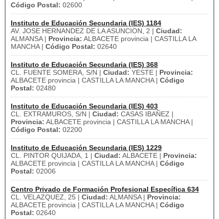
Código Postal:
02600
Instituto de Educación Secundaria (IES) 1184
AV. JOSE HERNANDEZ DE LA ASUNCION, 2 |
Ciudad:
ALMANSA |
Provincia:
ALBACETE provincia | CASTILLA LA
MANCHA |
Código Postal:
02640
Instituto de Educación Secundaria (IES) 368
CL. FUENTE SOMERA, S/N |
Ciudad:
YESTE |
Provincia:
ALBACETE provincia | CASTILLA LA MANCHA |
Código
Postal:
02480
Instituto de Educación Secundaria (IES) 403
CL. EXTRAMUROS, S/N |
Ciudad:
CASAS IBAÑEZ |
Provincia:
ALBACETE provincia | CASTILLA LA MANCHA |
Código Postal:
02200
Instituto de Educación Secundaria (IES) 1229
CL. PINTOR QUIJADA, 1 |
Ciudad:
ALBACETE |
Provincia:
ALBACETE provincia | CASTILLA LA MANCHA |
Código
Postal:
02006
Centro Privado de Formación Profesional Específica 634
CL. VELAZQUEZ, 25 |
Ciudad:
ALMANSA |
Provincia:
ALBACETE provincia | CASTILLA LA MANCHA |
Código
Postal:
02640