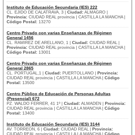
Instituto de Educación Secundaria (IES) 222
CL. EJIDO DE CALATRAVA, 3 |
Ciudad:
ALMAGRO |
Provincia:
CIUDAD REAL provincia | CASTILLA LA MANCHA |
Código Postal:
13270
Centro Privado con varias Enseñanzas de Régimen
General 1456
CL. RAMIREZ DE ARELLANO, 1 |
Ciudad:
CIUDAD REAL |
Provincia:
CIUDAD REAL provincia | CASTILLA LA MANCHA |
Código Postal:
13001
Centro Privado con varias Enseñanzas de Régimen
General 2865
CL. PORTUGAL,1 |
Ciudad:
PUERTOLLANO |
Provincia:
CIUDAD REAL provincia | CASTILLA LA MANCHA |
Código
Postal:
13500
Centro Público de Educación de Personas Adultas
(Presencial) 672
PZ. WALDO FERRER, 41 1º |
Ciudad:
ALMADEN |
Provincia:
CIUDAD REAL provincia | CASTILLA LA MANCHA |
Código
Postal:
13400
Instituto de Educación Secundaria (IES) 3144
AV. TORREON, 6 |
Ciudad:
CIUDAD REAL |
Provincia:
CIUDAD REAL provincia | CASTILLA LA MANCHA |
Código