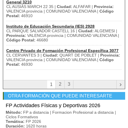
General 3210
CL AUSIÀS MARCH 22 35 |
Ciudad:
ALFAFAR |
Provincia:
VALENCIA provincia | COMUNIDAD VALENCIANA |
Código
Postal:
46910
Instituto de Educación Secundaria (IES) 2928
CL PARQUE SALVADOR CASTELL 16 |
Ciudad:
ALGEMESI |
Provincia:
VALENCIA provincia | COMUNIDAD VALENCIANA |
Código Postal:
46680
Centro Privado de Formación Profesional Específica 3077
CL CERVANTES 3 |
Ciudad:
QUART DE POBLET |
Provincia:
VALENCIA provincia | COMUNIDAD VALENCIANA |
Código
Postal:
46930
›
2
3
1
OTRA FORMACIÓN QUE PUEDE INTERESARTE
FP Actividades Físicas y Deportivas 2026
Método:
FP a distancia | Formacion Profesional a distancia |
Ciclos Formativos
Temática:
FP 2026
Duración:
1620 horas