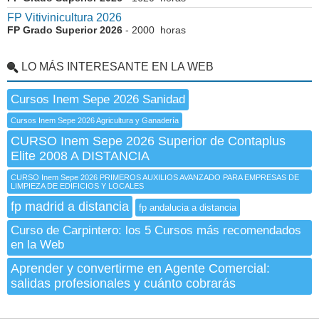
FP Vitivinicultura 2026
FP Grado Superior 2026
- 2000 horas
LO MÁS INTERESANTE EN LA WEB
Cursos Inem Sepe 2026 Sanidad
Cursos Inem Sepe 2026 Agricultura y Ganadería
CURSO Inem Sepe 2026 Superior de Contaplus
Elite 2008 A DISTANCIA
CURSO Inem Sepe 2026 PRIMEROS AUXILIOS AVANZADO PARA EMPRESAS DE
LIMPIEZA DE EDIFICIOS Y LOCALES
fp madrid a distancia
fp andalucia a distancia
Curso de Carpintero: los 5 Cursos más recomendados
en la Web
Aprender y convertirme en Agente Comercial:
salidas profesionales y cuánto cobrarás