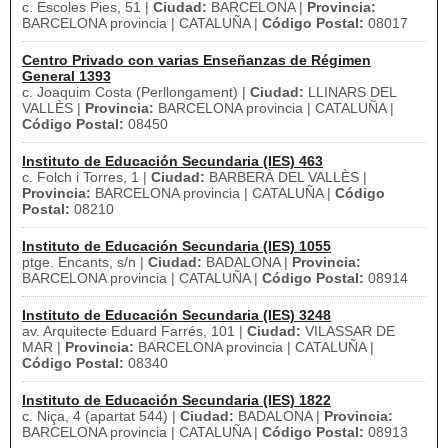
c. Escoles Pies, 51 |
Ciudad:
BARCELONA |
Provincia:
BARCELONA provincia | CATALUÑA |
Código Postal:
08017
Centro Privado con varias Enseñanzas de Régimen
General 1393
c. Joaquim Costa (Perllongament) |
Ciudad:
LLINARS DEL
VALLÈS |
Provincia:
BARCELONA provincia | CATALUÑA |
Código Postal:
08450
Instituto de Educación Secundaria (IES) 463
c. Folch i Torres, 1 |
Ciudad:
BARBERÀ DEL VALLÈS |
Provincia:
BARCELONA provincia | CATALUÑA |
Código
Postal:
08210
Instituto de Educación Secundaria (IES) 1055
ptge. Encants, s/n |
Ciudad:
BADALONA |
Provincia:
BARCELONA provincia | CATALUÑA |
Código Postal:
08914
Instituto de Educación Secundaria (IES) 3248
av. Arquitecte Eduard Farrés, 101 |
Ciudad:
VILASSAR DE
MAR |
Provincia:
BARCELONA provincia | CATALUÑA |
Código Postal:
08340
Instituto de Educación Secundaria (IES) 1822
c. Niça, 4 (apartat 544) |
Ciudad:
BADALONA |
Provincia:
BARCELONA provincia | CATALUÑA |
Código Postal:
08913