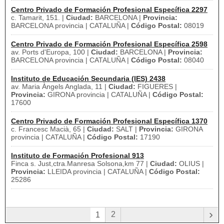
Centro Privado de Formación Profesional Específica 2297
c. Tamarit, 151. |
Ciudad:
BARCELONA |
Provincia:
BARCELONA provincia | CATALUÑA |
Código Postal:
08019
Centro Privado de Formación Profesional Específica 2598
av. Ports d'Europa, 100 |
Ciudad:
BARCELONA |
Provincia:
BARCELONA provincia | CATALUÑA |
Código Postal:
08040
Instituto de Educación Secundaria (IES) 2438
av. Maria Àngels Anglada, 11 |
Ciudad:
FIGUERES |
Provincia:
GIRONA provincia | CATALUÑA |
Código Postal:
17600
Centro Privado de Formación Profesional Específica 1370
c. Francesc Macià, 65 |
Ciudad:
SALT |
Provincia:
GIRONA
provincia | CATALUÑA |
Código Postal:
17190
Instituto de Formación Profesional 913
Finca s. Just,ctra.Manresa Solsona,km 77 |
Ciudad:
OLIUS |
Provincia:
LLEIDA provincia | CATALUÑA |
Código Postal:
25286
›
2
1