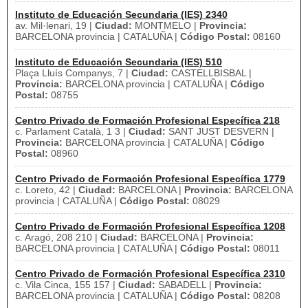
Instituto de Educación Secundaria (IES) 2340
av. Mil·lenari, 19 |
Ciudad:
MONTMELO |
Provincia:
BARCELONA provincia | CATALUÑA |
Código Postal:
08160
Instituto de Educación Secundaria (IES) 510
Plaça Lluís Companys, 7 |
Ciudad:
CASTELLBISBAL |
Provincia:
BARCELONA provincia | CATALUÑA |
Código
Postal:
08755
Centro Privado de Formación Profesional Específica 218
c. Parlament Català, 1 3 |
Ciudad:
SANT JUST DESVERN |
Provincia:
BARCELONA provincia | CATALUÑA |
Código
Postal:
08960
Centro Privado de Formación Profesional Específica 1779
c. Loreto, 42 |
Ciudad:
BARCELONA |
Provincia:
BARCELONA
provincia | CATALUÑA |
Código Postal:
08029
Centro Privado de Formación Profesional Específica 1208
c. Aragó, 208 210 |
Ciudad:
BARCELONA |
Provincia:
BARCELONA provincia | CATALUÑA |
Código Postal:
08011
Centro Privado de Formación Profesional Específica 2310
c. Vila Cinca, 155 157 |
Ciudad:
SABADELL |
Provincia:
BARCELONA provincia | CATALUÑA |
Código Postal:
08208