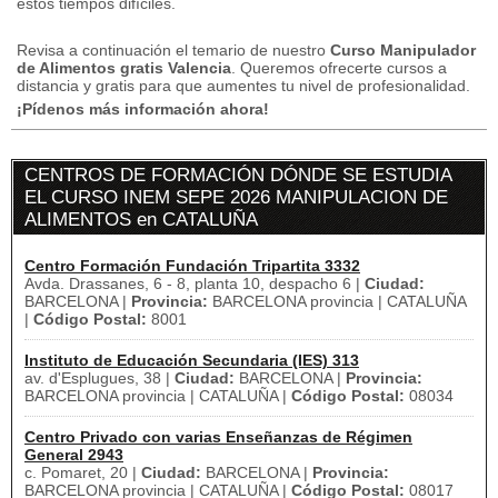
estos tiempos difíciles.
Revisa a continuación el temario de nuestro
Curso Manipulador
de Alimentos gratis Valencia
.
Queremos ofrecerte cursos a
distancia y gratis para que aumentes tu nivel de profesionalidad.
¡Pídenos más información ahora!
CENTROS DE FORMACIÓN DÓNDE SE ESTUDIA
EL CURSO INEM SEPE 2026 MANIPULACION DE
ALIMENTOS en CATALUÑA
Centro Formación Fundación Tripartita 3332
Avda. Drassanes, 6 - 8, planta 10, despacho 6 |
Ciudad:
BARCELONA |
Provincia:
BARCELONA provincia | CATALUÑA
|
Código Postal:
8001
Instituto de Educación Secundaria (IES) 313
av. d'Esplugues, 38 |
Ciudad:
BARCELONA |
Provincia:
BARCELONA provincia | CATALUÑA |
Código Postal:
08034
Centro Privado con varias Enseñanzas de Régimen
General 2943
c. Pomaret, 20 |
Ciudad:
BARCELONA |
Provincia:
BARCELONA provincia | CATALUÑA |
Código Postal:
08017