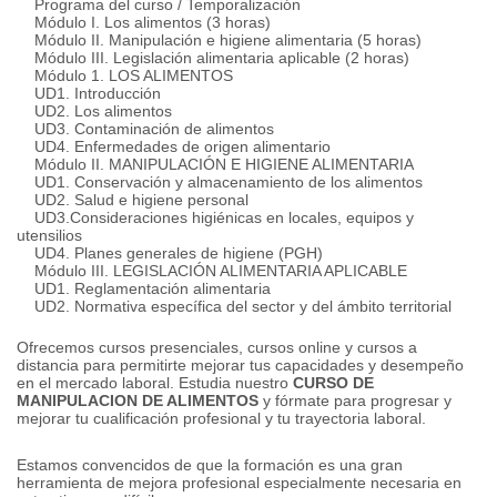
Programa del curso / Temporalización
Módulo I. Los alimentos (3 horas)
Módulo II.
Manipulación e higiene alimentaria (5 horas)
Módulo III.
Legislación alimentaria aplicable (2 horas)
Módulo 1. LOS ALIMENTOS
UD1.
Introducción
UD2.
Los alimentos
UD3.
Contaminación de alimentos
UD4.
Enfermedades de origen alimentario
Módulo II.
MANIPULACIÓN E HIGIENE ALIMENTARIA
UD1.
Conservación y almacenamiento de los alimentos
UD2.
Salud e higiene personal
UD3.
Consideraciones higiénicas en locales, equipos y
utensilios
UD4.
Planes generales de higiene (PGH)
Módulo III.
LEGISLACIÓN ALIMENTARIA APLICABLE
UD1.
Reglamentación alimentaria
UD2.
Normativa específica del sector y del ámbito territorial
Ofrecemos cursos presenciales, cursos online y cursos a
distancia para permitirte mejorar tus capacidades y desempeño
en el mercado laboral.
Estudia nuestro
CURSO DE
MANIPULACION DE ALIMENTOS
y fórmate para progresar y
mejorar tu cualificación profesional y tu trayectoria laboral.
Estamos convencidos de que la formación es una gran
herramienta de mejora profesional especialmente necesaria en