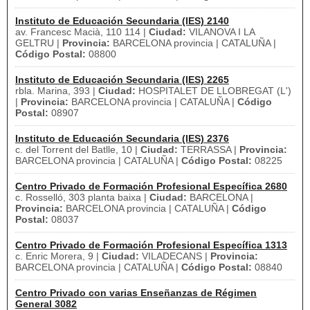
Instituto de Educación Secundaria (IES) 2140
av. Francesc Macià, 110 114 |
Ciudad:
VILANOVA I LA
GELTRU |
Provincia:
BARCELONA provincia | CATALUÑA |
Código Postal:
08800
Instituto de Educación Secundaria (IES) 2265
rbla. Marina, 393 |
Ciudad:
HOSPITALET DE LLOBREGAT (L')
|
Provincia:
BARCELONA provincia | CATALUÑA |
Código
Postal:
08907
Instituto de Educación Secundaria (IES) 2376
c. del Torrent del Batlle, 10 |
Ciudad:
TERRASSA |
Provincia:
BARCELONA provincia | CATALUÑA |
Código Postal:
08225
Centro Privado de Formación Profesional Específica 2680
c. Rosselló, 303 planta baixa |
Ciudad:
BARCELONA |
Provincia:
BARCELONA provincia | CATALUÑA |
Código
Postal:
08037
Centro Privado de Formación Profesional Específica 1313
c. Enric Morera, 9 |
Ciudad:
VILADECANS |
Provincia:
BARCELONA provincia | CATALUÑA |
Código Postal:
08840
Centro Privado con varias Enseñanzas de Régimen
General 3082