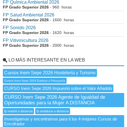
FP Química Ambiental 2026
FP Grado Superior 2026
- 960 horas
FP Salud Ambiental 2026
FP Grado Superior 2026
- 1600 horas
FP Sonido 2026
FP Grado Superior 2026
- 1620 horas
FP Vitivinicultura 2026
FP Grado Superior 2026
- 2000 horas
LO MÁS INTERESANTE EN LA WEB
Cursos Inem Sepe 2026 Hostelería y Turismo
Cursos Inem Sepe 2026 Estética y Peluquería
CURSO Inem Sepe 2026 Impuesto sobre el Valor Añadido
CURSO Inem Sepe 2026 Agente de Igualdad de
Oportunidades para la Mujer A DISTANCIA
fp madrid a distancia
fp andalucia a distancia
Investigamos y encontramos para ti los 4 mejores Cursos de
Encofrador