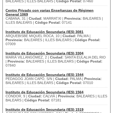
BALEARES | ILLES BALEARS |
Código Postal:
07460
Centro Privado con varias Enseñanzas de Régimen
General 1069
CABANA, 31 |
Ciudad:
MARRATXI |
Provincia:
BALEARES |
ILLES BALEARS |
Código Postal:
07141
Instituto de Educación Secundaria (IES) 3081
ARQUEBISBE MIQUEL ROCA, 10 |
Ciudad:
PALMA |
Provincia:
BALEARES | ILLES BALEARS |
Código Postal:
07009
Instituto de Educación Secundaria (IES) 3304
MARIÀ VILLANGÓMEZ, 2 |
Ciudad:
SANTA EULALIA DEL RIO
|
Provincia:
BALEARES | ILLES BALEARS |
Código Postal:
07840
Instituto de Educación Secundaria (IES) 1544
PEDAGOG JOAN CAPÓ, S/N |
Ciudad:
PALMA |
Provincia:
BALEARES | ILLES BALEARS |
Código Postal:
07010
Instituto de Educación Secundaria (IES) 1564
CÒNDOR, 9 |
Ciudad:
CALVIÀ |
Provincia:
BALEARES | ILLES
BALEARS |
Código Postal:
07181
Instituto de Educación Secundaria (IES) 1519