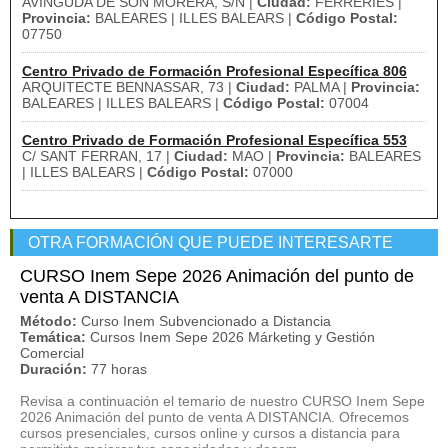
AVINGUDA DE SON MORERA, S/N |
Ciudad:
FERRERIES |
Provincia:
BALEARES | ILLES BALEARS |
Código Postal:
07750
Centro Privado de Formación Profesional Específica 806
ARQUITECTE BENNASSAR, 73 |
Ciudad:
PALMA |
Provincia:
BALEARES | ILLES BALEARS |
Código Postal:
07004
Centro Privado de Formación Profesional Específica 553
C/ SANT FERRAN, 17 |
Ciudad:
MAO |
Provincia:
BALEARES
| ILLES BALEARS |
Código Postal:
07000
OTRA FORMACIÓN QUE PUEDE INTERESARTE
CURSO Inem Sepe 2026 Animación del punto de
venta A DISTANCIA
Método:
Curso Inem Subvencionado a Distancia
Temática:
Cursos Inem Sepe 2026 Márketing y Gestión
Comercial
Duración:
77 horas
Revisa a continuación el temario de nuestro CURSO Inem Sepe
2026 Animación del punto de venta A DISTANCIA. Ofrecemos
cursos presenciales, cursos online y cursos a distancia para