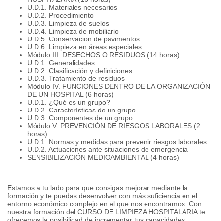
U.D.1. Materiales necesarios
U.D.2. Procedimiento
U.D.3. Limpieza de suelos
U.D.4. Limpieza de mobiliario
U.D.5. Conservación de pavimentos
U.D.6. Limpieza en áreas especiales
Módulo III. DESECHOS O RESIDUOS (14 horas)
U.D.1. Generalidades
U.D.2. Clasificación y definiciones
U.D.3. Tratamiento de residuos
Módulo IV. FUNCIONES DENTRO DE LA ORGANIZACIÓN
DE UN HOSPITAL (6 horas)
U.D.1. ¿Qué es un grupo?
U.D.2. Características de un grupo
U.D.3. Componentes de un grupo
Módulo V. PREVENCIÓN DE RIESGOS LABORALES (2
horas)
U.D.1. Normas y medidas para prevenir riesgos laborales
U.D.2. Actuaciones ante situaciones de emergencia
SENSIBILIZACIÓN MEDIOAMBIENTAL (4 horas)
Estamos a tu lado para que consigas mejorar mediante la
formación y te puedas desenvolver con más suficiencia en el
entorno económico complejo en el que nos encontramos. Con
nuestra formación del CURSO DE LIMPIEZA HOSPITALARIA te
ofrecemos la posibilidad de incrementar tus capacidades