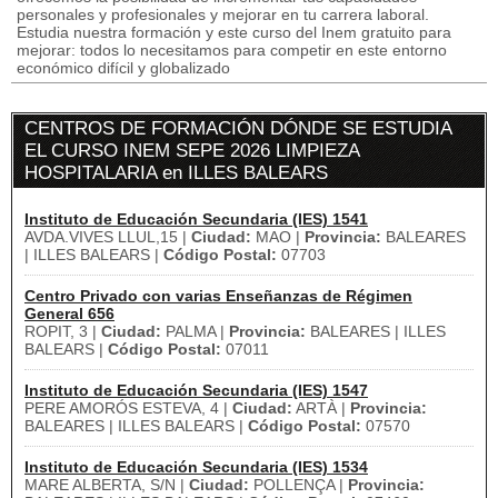
personales y profesionales y mejorar en tu carrera laboral.
Estudia nuestra formación y este curso del Inem gratuito para
mejorar: todos lo necesitamos para competir en este entorno
económico difícil y globalizado
CENTROS DE FORMACIÓN DÓNDE SE ESTUDIA
EL CURSO INEM SEPE 2026 LIMPIEZA
HOSPITALARIA en ILLES BALEARS
Instituto de Educación Secundaria (IES) 1541
AVDA.VIVES LLUL,15 |
Ciudad:
MAO |
Provincia:
BALEARES
| ILLES BALEARS |
Código Postal:
07703
Centro Privado con varias Enseñanzas de Régimen
General 656
ROPIT, 3 |
Ciudad:
PALMA |
Provincia:
BALEARES | ILLES
BALEARS |
Código Postal:
07011
Instituto de Educación Secundaria (IES) 1547
PERE AMORÓS ESTEVA, 4 |
Ciudad:
ARTÀ |
Provincia:
BALEARES | ILLES BALEARS |
Código Postal:
07570
Instituto de Educación Secundaria (IES) 1534
MARE ALBERTA, S/N |
Ciudad:
POLLENÇA |
Provincia: