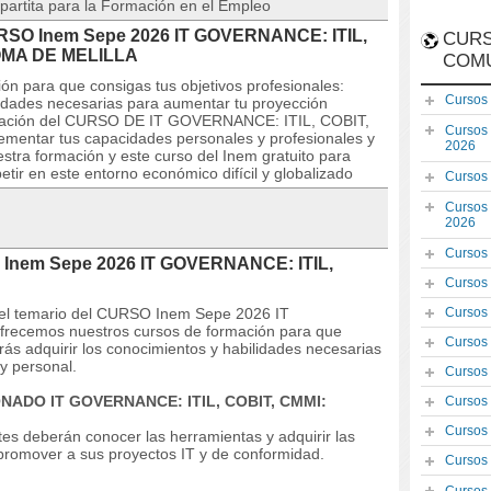
partita para la Formación en el Empleo
CURSO Inem Sepe 2026 IT GOVERNANCE: ITIL,
CURS
OMA DE MELILLA
COM
ón para que consigas tus objetivos profesionales:
Cursos
lidades necesarias para aumentar tu proyección
ormación del CURSO DE IT GOVERNANCE: ITIL, COBIT,
Cursos
rementar tus capacidades personales y profesionales y
2026
estra formación y este curso del Inem gratuito para
tir en este entorno económico difícil y globalizado
Cursos
Cursos
2026
Cursos
O Inem Sepe 2026 IT GOVERNANCE: ITIL,
Cursos
 y el temario del CURSO Inem Sepe 2026 IT
Cursos
recemos nuestros cursos de formación para que
Cursos
rás adquirir los conocimientos y habilidades necesarias
y personal.
Cursos
NADO IT GOVERNANCE: ITIL, COBIT, CMMI:
Cursos
Cursos
entes deberán conocer las herramientas y adquirir las
 promover a sus proyectos IT y de conformidad.
Cursos