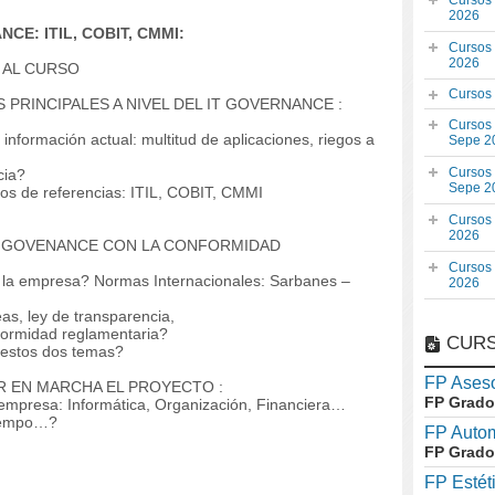
Cursos
2026
CE: ITIL, COBIT, CMMI:
Cursos
2026
 AL CURSO
Cursos
PRINCIPALES A NIVEL DEL IT GOVERNANCE :
Cursos
información actual: multitud de aplicaciones, riegos a
Sepe 2
Cursos
cia?
Sepe 2
cos de referencias: ITIL, COBIT, CMMI
Cursos
2026
IT GOVENANCE CON LA CONFORMIDAD
Cursos
e la empresa? Normas Internacionales: Sarbanes –
2026
as, ley de transparencia,
nformidad reglamentaria?
CURS
 estos dos temas?
FP Aseso
 EN MARCHA EL PROYECTO :
FP Grado
la empresa: Informática, Organización, Financiera…
tiempo…?
FP Auto
FP Grado
FP Estét