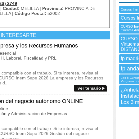
ES) 2749
 |
Ciudad:
MELILLA |
Provincia:
PROVINCIA DE
Cursos Ine
ILLA |
Código Postal:
52002
Cursos I
CURSO Inem
Cuentas An
 INTERESARTE
CURSO I
Virtuema
resa y los Recursos Humanos
DISTAN
esencial
, Laboral, Fiscalidad y PRL
fp madri
fp anda
ompatible con el trabajo. Si te interesa, revisa el
del CURSO Inem Sepe 2026 La empresa y los Recursos
Los 6 Curso
Programador
 d...
ver temario
¿Anhela
Instala
n del negocio autónomo ONLINE
Los 3 m
line
ión y Administración de Empresas
ompatible con el trabajo. Si te interesa, revisa el
del CURSO Inem Sepe 2026 Gestión del negocio
s cursos...