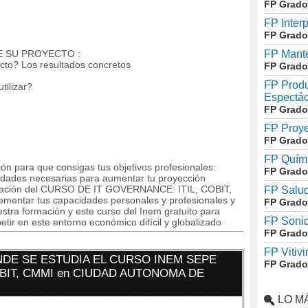
FP Grado
FP Inter
FP Grado
E SU PROYECTO :
FP Mante
ecto? Los resultados concretos
FP Grado
FP Produ
tilizar?
Espectác
FP Grado
FP Proye
FP Grado
FP Quími
ón para que consigas tus objetivos profesionales:
FP Grado
lidades necesarias para aumentar tu proyección
ormación del CURSO DE IT GOVERNANCE: ITIL, COBIT,
FP Salud
rementar tus capacidades personales y profesionales y
FP Grado
estra formación y este curso del Inem gratuito para
FP Soni
tir en este entorno económico difícil y globalizado
FP Grado
FP Vitivi
DE SE ESTUDIA EL CURSO INEM SEPE
FP Grado
OBIT, CMMI en CIUDAD AUTONOMA DE
LO M