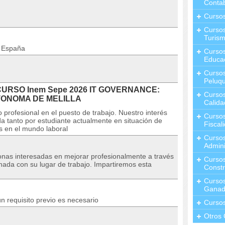
Contab
Curso
Cursos
Turis
n España
Curso
Educa
Cursos
Peluqu
l CURSO Inem Sepe 2026 IT GOVERNANCE:
Curso
UTONOMA DE MELILLA
Calida
 profesional en el puesto de trabajo. Nuestro interés
Curso
a tanto por estudiante actualmente en situación de
Fiscal
s en el mundo laboral
Curso
Admini
sonas interesadas en mejorar profesionalmente a través
Cursos
nada con su lugar de trabajo. Impartiremos esta
Constr
Cursos
Ganad
n requisito previo es necesario
Curso
Otros 