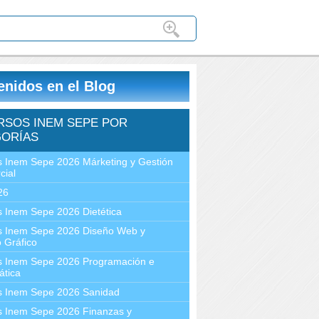
enidos en el Blog
RSOS INEM SEPE POR
ORÍAS
 Inem Sepe 2026 Márketing y Gestión
cial
26
 Inem Sepe 2026 Dietética
s Inem Sepe 2026 Diseño Web y
 Gráfico
s Inem Sepe 2026 Programación e
ática
s Inem Sepe 2026 Sanidad
s Inem Sepe 2026 Finanzas y