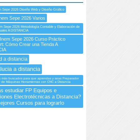
m Sepe 2026 Diseño Web y Diseño Gráfico
nem Sepe 2026 Varios
 Sepe 2026 Metodología Contable y Elaboración de
uales A DISTANCIA
nem Sepe 2026 Curso Práctico
rt: Cómo Crear una Tienda A
CIA
d a distancia
lucia a distancia
s más buscados para que aprendas y seas Preparador
 de Máquinas Herramientas con CNC a Distancia
s estudiar FP Equipos e
ciones Electrotécnicas a Distancia?
ejores Cursos para lograrlo