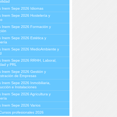
ilidad
s Inem Sepe 2026 Idiomas
 Inem Sepe 2026 Hostelería y
mo
s Inem Sepe 2026 Formación y
ción
 Inem Sepe 2026 Estética y
ería
s Inem Sepe 2026 MedioAmbiente y
d
s Inem Sepe 2026 RRHH, Laboral,
idad y PRL
s Inem Sepe 2026 Gestión y
stración de Empresas
 Inem Sepe 2026 Inmobiliaria,
ucción e Instalaciones
 Inem Sepe 2026 Agricultura y
ería
s Inem Sepe 2026 Varios
Cursos profesionales 2026