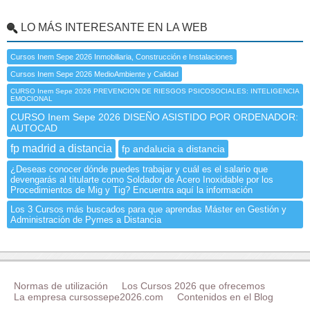
LO MÁS INTERESANTE EN LA WEB
Cursos Inem Sepe 2026 Inmobiliaria, Construcción e Instalaciones
Cursos Inem Sepe 2026 MedioAmbiente y Calidad
CURSO Inem Sepe 2026 PREVENCION DE RIESGOS PSICOSOCIALES: INTELIGENCIA
EMOCIONAL
CURSO Inem Sepe 2026 DISEÑO ASISTIDO POR ORDENADOR:
AUTOCAD
fp madrid a distancia
fp andalucia a distancia
¿Deseas conocer dónde puedes trabajar y cuál es el salario que
devengarás al titularte como Soldador de Acero Inoxidable por los
Procedimientos de Mig y Tig? Encuentra aquí la información
Los 3 Cursos más buscados para que aprendas Máster en Gestión y
Administración de Pymes a Distancia
Normas de utilización
Los Cursos 2026 que ofrecemos
La empresa cursossepe2026.com
Contenidos en el Blog