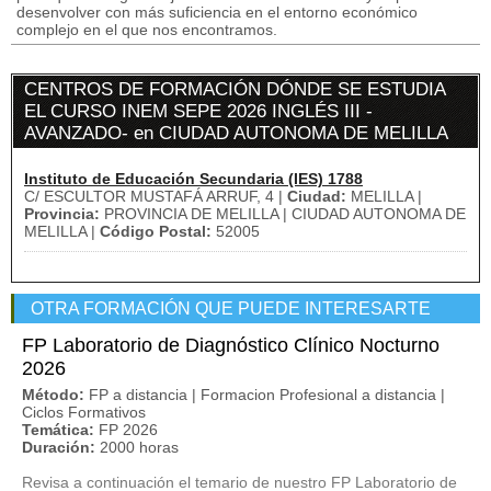
desenvolver con más suficiencia en el entorno económico
complejo en el que nos encontramos.
CENTROS DE FORMACIÓN DÓNDE SE ESTUDIA
EL CURSO INEM SEPE 2026 INGLÉS III -
AVANZADO- en CIUDAD AUTONOMA DE MELILLA
Instituto de Educación Secundaria (IES) 1788
C/ ESCULTOR MUSTAFÁ ARRUF, 4 |
Ciudad:
MELILLA |
Provincia:
PROVINCIA DE MELILLA | CIUDAD AUTONOMA DE
MELILLA |
Código Postal:
52005
OTRA FORMACIÓN QUE PUEDE INTERESARTE
FP Laboratorio de Diagnóstico Clínico Nocturno
2026
Método:
FP a distancia | Formacion Profesional a distancia |
Ciclos Formativos
Temática:
FP 2026
Duración:
2000 horas
Revisa a continuación el temario de nuestro FP Laboratorio de