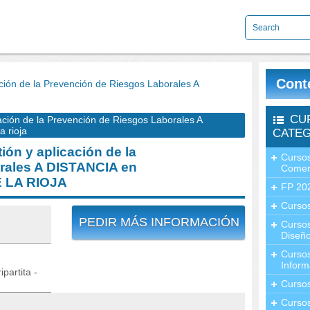
Cont
ión de la Prevención de Riesgos Laborales A
CU
ión de la Prevención de Riesgos Laborales A
 rioja
CATEG
n y aplicación de la
Cursos
rales A DISTANCIA en
Comer
 LA RIOJA
FP 20
Cursos
PEDIR MÁS INFORMACIÓN
Curso
Diseño
Curso
Inform
partita -
Curso
Curso