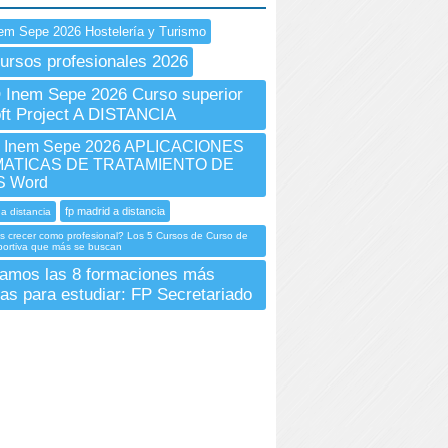
em Sepe 2026 Hostelería y Turismo
ursos profesionales 2026
Inem Sepe 2026 Curso superior
ft Project A DISTANCIA
Inem Sepe 2026 APLICACIONES
ATICAS DE TRATAMIENTO DE
 Word
fp madrid a distancia
 a distancia
s crecer como profesional? Los 5 Cursos de Curso de
portiva que más se buscan
amos las 8 formaciones más
as para estudiar: FP Secretariado