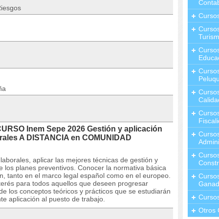
Contab
Riesgos
Curso
Cursos
Turis
Curso
Educa
Cursos
Peluqu
ña
Curso
Calida
Curso
Fiscal
CURSO Inem Sepe 2026 Gestión y aplicación
Curso
borales A DISTANCIA en COMUNIDAD
Admini
Cursos
laborales, aplicar las mejores técnicas de gestión y
Constr
e los planes preventivos. Conocer la normativa básica
n, tanto en el marco legal español como en el europeo.
Cursos
nterés para todos aquellos que deseen progresar
Ganad
de los conceptos teóricos y prácticos que se estudiarán
Curso
e aplicación al puesto de trabajo.
Otros 