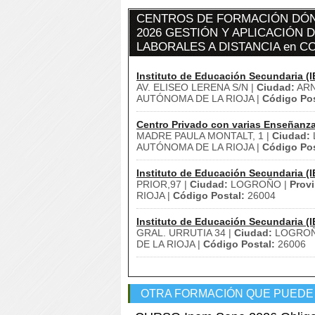
CENTROS DE FORMACIÓN DÓN
2026 GESTIÓN Y APLICACIÓN 
LABORALES A DISTANCIA en 
Instituto de Educación Secundaria (I
AV. ELISEO LERENA S/N |
Ciudad:
ARN
AUTÓNOMA DE LA RIOJA |
Código Pos
Centro Privado con varias Enseñanz
MADRE PAULA MONTALT, 1 |
Ciudad:
AUTÓNOMA DE LA RIOJA |
Código Pos
Instituto de Educación Secundaria (I
PRIOR,97 |
Ciudad:
LOGROÑO |
Provi
RIOJA |
Código Postal:
26004
Instituto de Educación Secundaria (I
GRAL. URRUTIA 34 |
Ciudad:
LOGROÑ
DE LA RIOJA |
Código Postal:
26006
OTRA FORMACIÓN QUE PUEDE