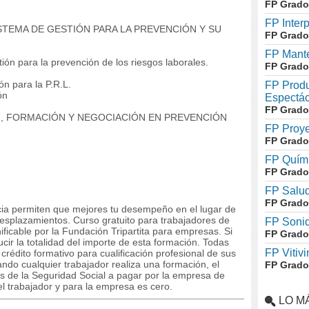
FP Grado
FP Inter
ISTEMA DE GESTIÓN PARA LA PREVENCIÓN Y SU
FP Grado
FP Mante
ión para la prevención de los riesgos laborales.
FP Grado
ón para la P.R.L.
FP Produ
ón
Espectác
FP Grado
N, FORMACIÓN Y NEGOCIACIÓN EN PREVENCIÓN
FP Proye
FP Grado
FP Quími
FP Grado
FP Salud
FP Grado
ncia permiten que mejores tu desempeño en el lugar de
desplazamientos. Curso gratuito para trabajadores de
FP Soni
ficable por la Fundación Tripartita para empresas. Si
FP Grado
ir la totalidad del importe de esta formación. Todas
FP Vitivi
édito formativo para cualificación profesional de sus
do cualquier trabajador realiza una formación, el
FP Grado
s de la Seguridad Social a pagar por la empresa de
el trabajador y para la empresa es cero.
LO M