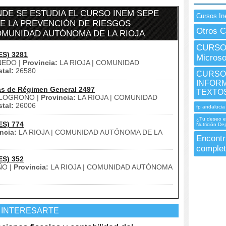
DE SE ESTUDIA EL CURSO INEM SEPE
Cursos In
DE LA PREVENCIÓN DE RIESGOS
Otros C
COMUNIDAD AUTÓNOMA DE LA RIOJA
CURSO 
ES) 3281
Microso
EDO |
Provincia:
LA RIOJA | COMUNIDAD
tal:
26580
CURSO 
INFORM
as de Régimen General 2497
TEXTOS
LOGROÑO |
Provincia:
LA RIOJA | COMUNIDAD
tal:
26006
fp andalucia
¿Tu deseo e
ES) 774
Nutrición De
ncia:
LA RIOJA | COMUNIDAD AUTÓNOMA DE LA
Encontr
complet
ES) 352
O |
Provincia:
LA RIOJA | COMUNIDAD AUTÓNOMA
 INTERESARTE