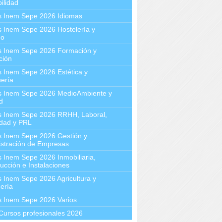
ilidad
s Inem Sepe 2026 Idiomas
 Inem Sepe 2026 Hostelería y
mo
s Inem Sepe 2026 Formación y
ción
 Inem Sepe 2026 Estética y
ería
s Inem Sepe 2026 MedioAmbiente y
d
s Inem Sepe 2026 RRHH, Laboral,
idad y PRL
s Inem Sepe 2026 Gestión y
stración de Empresas
 Inem Sepe 2026 Inmobiliaria,
ucción e Instalaciones
 Inem Sepe 2026 Agricultura y
ería
s Inem Sepe 2026 Varios
Cursos profesionales 2026