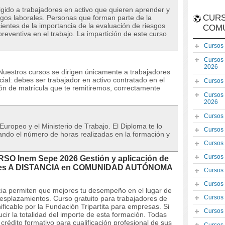
igido a trabajadores en activo que quieren aprender y
CURS
esgos laborales. Personas que forman parte de la
entes de la importancia de la evaluación de riesgos
COM
preventiva en el trabajo. La impartición de este curso
Cursos
Cursos
2026
stros cursos se dirigen únicamente a trabajadores
al: debes ser trabajador en activo contratado en el
Cursos
ón de matrícula que te remitiremos, correctamente
Cursos
2026
Cursos
 Europeo y el Ministerio de Trabajo. El Diploma te lo
Cursos
icando el número de horas realizadas en la formación y
Cursos
Cursos
URSO Inem Sepe 2026 Gestión y aplicación de
rales A DISTANCIA en COMUNIDAD AUTÓNOMA
Cursos
Cursos
ncia permiten que mejores tu desempeño en el lugar de
Cursos
desplazamientos. Curso gratuito para trabajadores de
ficable por la Fundación Tripartita para empresas. Si
Cursos
ir la totalidad del importe de esta formación. Todas
édito formativo para cualificación profesional de sus