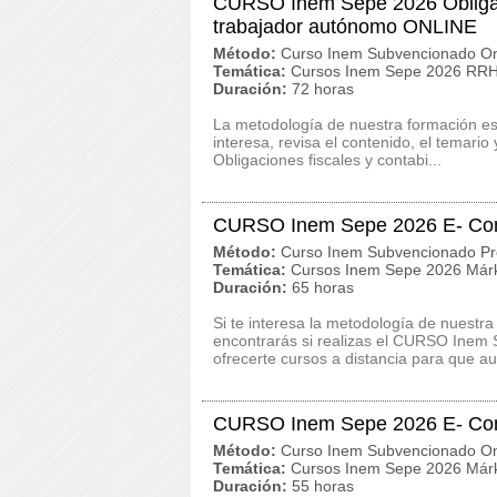
CURSO Inem Sepe 2026 Obligacio
trabajador autónomo ONLINE
Método:
Curso Inem Subvencionado On
Temática:
Cursos Inem Sepe 2026 RRHH
Duración:
72 horas
La metodología de nuestra formación es 
interesa, revisa el contenido, el temar
Obligaciones fiscales y contabi...
CURSO Inem Sepe 2026 E- Com
Método:
Curso Inem Subvencionado Pr
Temática:
Cursos Inem Sepe 2026 Márk
Duración:
65 horas
Si te interesa la metodología de nuestra
encontrarás si realizas el CURSO Ine
ofrecerte cursos a distancia para que au
CURSO Inem Sepe 2026 E- Com
Método:
Curso Inem Subvencionado On
Temática:
Cursos Inem Sepe 2026 Márk
Duración:
55 horas