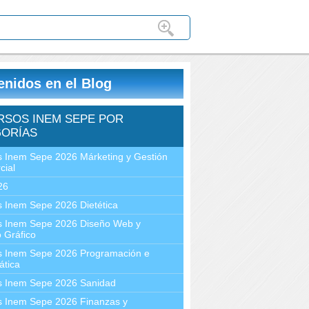
enidos en el Blog
RSOS INEM SEPE POR
ORÍAS
 Inem Sepe 2026 Márketing y Gestión
cial
26
 Inem Sepe 2026 Dietética
s Inem Sepe 2026 Diseño Web y
 Gráfico
s Inem Sepe 2026 Programación e
ática
s Inem Sepe 2026 Sanidad
s Inem Sepe 2026 Finanzas y