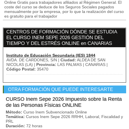
Online Gratis para trabajadores afiliados al Régimen General. El
coste del curso se deduce de los Seguros Sociales pagados
mensualmente por la empresa, por lo que la realización del curso
es gratuito para el trabajador
CENTROS DE FORMACIÓN DÓNDE SE ESTUDIA
EL CURSO INEM SEPE 2026 GESTIÓN DEL
TIEMPO Y DEL ESTRÉS ONLINE en CANARIAS
Instituto de Educación Secundaria (IES) 1844
AVDA. DE CARDONES, S/N |
Ciudad:
ALDEA DE SAN
NICOLAS (LA) |
Provincia:
LAS PALMAS | CANARIAS |
Código Postal:
35470
OTRA FORMACIÓN QUE PUEDE INTERESARTE
CURSO Inem Sepe 2026 Impuesto sobre la Renta
de las Personas Físicas ONLINE
Método:
Curso Inem Subvencionado Online
Temática:
Cursos Inem Sepe 2026 RRHH, Laboral, Fiscalidad y
PRL
Duración:
72 horas