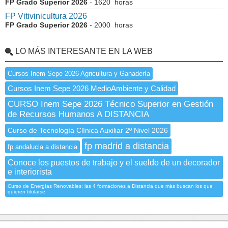
FP Grado Superior 2026
- 1620 horas
FP Vitivinicultura 2026
FP Grado Superior 2026
- 2000 horas
LO MÁS INTERESANTE EN LA WEB
Cursos Inem Sepe 2026 Agricultura y Ganadería
Cursos Inem Sepe 2026 MedioAmbiente y Calidad
CURSO Inem Sepe 2026 Técnico Superior en Gestión
de Recursos Humanos A DISTANCIA
Curso de Tecnología Clínica Auxiliar 2º Nivel 2026
fp madrid a distancia
fp andalucia a distancia
Conoce los puestos de trabajo y el sueldo de un decorador
e interiorista
Curso de Energías Renovables: las 4 formaciones a Distancia que más buscan los que
quieren titularse