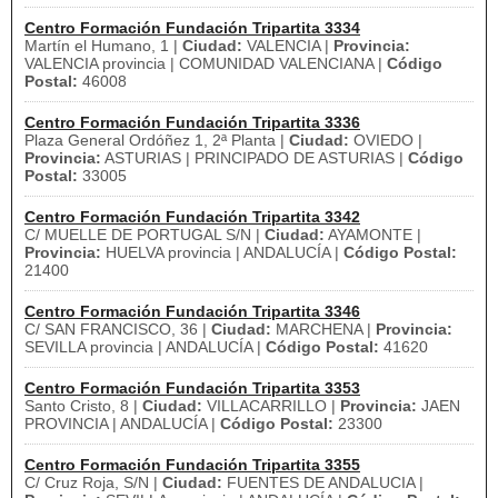
Centro Formación Fundación Tripartita 3334
Martín el Humano, 1 |
Ciudad:
VALENCIA |
Provincia:
VALENCIA provincia | COMUNIDAD VALENCIANA |
Código
Postal:
46008
Centro Formación Fundación Tripartita 3336
Plaza General Ordóñez 1, 2ª Planta |
Ciudad:
OVIEDO |
Provincia:
ASTURIAS | PRINCIPADO DE ASTURIAS |
Código
Postal:
33005
Centro Formación Fundación Tripartita 3342
C/ MUELLE DE PORTUGAL S/N |
Ciudad:
AYAMONTE |
Provincia:
HUELVA provincia | ANDALUCÍA |
Código Postal:
21400
Centro Formación Fundación Tripartita 3346
C/ SAN FRANCISCO, 36 |
Ciudad:
MARCHENA |
Provincia:
SEVILLA provincia | ANDALUCÍA |
Código Postal:
41620
Centro Formación Fundación Tripartita 3353
Santo Cristo, 8 |
Ciudad:
VILLACARRILLO |
Provincia:
JAEN
PROVINCIA | ANDALUCÍA |
Código Postal:
23300
Centro Formación Fundación Tripartita 3355
C/ Cruz Roja, S/N |
Ciudad:
FUENTES DE ANDALUCIA |