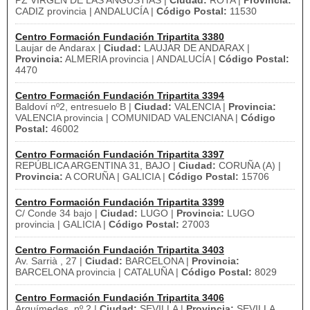
PZ VIRGEN DE LAS ANGUSTIAS |
Ciudad:
ROTA |
Provincia:
CADIZ provincia | ANDALUCÍA |
Código Postal:
11530
Centro Formación Fundación Tripartita 3380
Laujar de Andarax |
Ciudad:
LAUJAR DE ANDARAX |
Provincia:
ALMERIA provincia | ANDALUCÍA |
Código Postal:
4470
Centro Formación Fundación Tripartita 3394
Baldoví nº2, entresuelo B |
Ciudad:
VALENCIA |
Provincia:
VALENCIA provincia | COMUNIDAD VALENCIANA |
Código
Postal:
46002
Centro Formación Fundación Tripartita 3397
REPÚBLICA ARGENTINA 31, BAJO |
Ciudad:
CORUÑA (A) |
Provincia:
A CORUÑA | GALICIA |
Código Postal:
15706
Centro Formación Fundación Tripartita 3399
C/ Conde 34 bajo |
Ciudad:
LUGO |
Provincia:
LUGO
provincia | GALICIA |
Código Postal:
27003
Centro Formación Fundación Tripartita 3403
Av. Sarrià , 27 |
Ciudad:
BARCELONA |
Provincia:
BARCELONA provincia | CATALUÑA |
Código Postal:
8029
Centro Formación Fundación Tripartita 3406
Arquímedes, nº 2 |
Ciudad:
SEVILLA |
Provincia:
SEVILLA