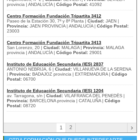
provincia | ANDALUCÍA |
Código Postal:
41092
Centro Formación Fundación Tripartita 3412
Paseo de la Estación 30, 7ª y 8ª Planta |
Ciudad:
JAEN |
Provincia:
JAEN PROVINCIA | ANDALUCÍA |
Código Postal:
23003
Centro Formación Fundación Tripartita 3413
San Lorenzo, 20 |
Ciudad:
MALAGA |
Provincia:
MALAGA
provincia | ANDALUCÍA |
Código Postal:
29001
Instituto de Educación Secundaria (IES) 2837
ANTONIO NEBRIJA, 6 |
Ciudad:
VILLANUEVA DE LA SERENA
|
Provincia:
BADAJOZ provincia | EXTREMADURA |
Código
Postal:
06700
Instituto de Educación Secundaria (IES) 1204
av. Tarragona, s/n |
Ciudad:
VILAFRANCA DEL PENEDÈS |
Provincia:
BARCELONA provincia | CATALUÑA |
Código
Postal:
08720
›
2
1