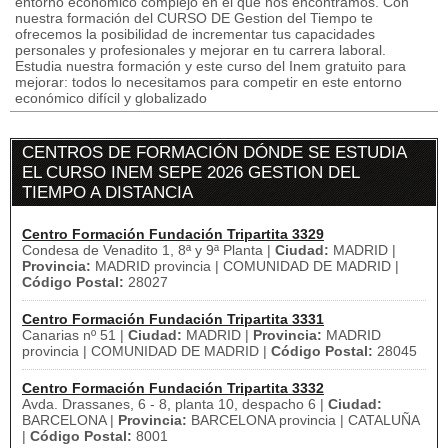
entorno económico complejo en el que nos encontramos. Con
nuestra formación del CURSO DE Gestion del Tiempo te
ofrecemos la posibilidad de incrementar tus capacidades
personales y profesionales y mejorar en tu carrera laboral.
Estudia nuestra formación y este curso del Inem gratuito para
mejorar: todos lo necesitamos para competir en este entorno
económico difícil y globalizado
CENTROS DE FORMACIÓN DÓNDE SE ESTUDIA
EL CURSO INEM SEPE 2026 GESTION DEL
TIEMPO A DISTANCIA
Centro Formación Fundación Tripartita 3329
Condesa de Venadito 1, 8ª y 9ª Planta |
Ciudad:
MADRID |
Provincia:
MADRID provincia | COMUNIDAD DE MADRID |
Código Postal:
28027
Centro Formación Fundación Tripartita 3331
Canarias nº 51 |
Ciudad:
MADRID |
Provincia:
MADRID
provincia | COMUNIDAD DE MADRID |
Código Postal:
28045
Centro Formación Fundación Tripartita 3332
Avda. Drassanes, 6 - 8, planta 10, despacho 6 |
Ciudad:
BARCELONA |
Provincia:
BARCELONA provincia | CATALUÑA
|
Código Postal:
8001