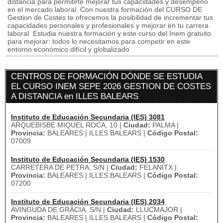
distancia para permitirte mejorar tus capacidades y desempeño
en el mercado laboral. Con nuestra formación del CURSO DE
Gestion de Costes te ofrecemos la posibilidad de incrementar tus
capacidades personales y profesionales y mejorar en tu carrera
laboral. Estudia nuestra formación y este curso del Inem gratuito
para mejorar: todos lo necesitamos para competir en este
entorno económico difícil y globalizado
CENTROS DE FORMACIÓN DÓNDE SE ESTUDIA
EL CURSO INEM SEPE 2026 GESTION DE COSTES
A DISTANCIA en ILLES BALEARS
Instituto de Educación Secundaria (IES) 3081
ARQUEBISBE MIQUEL ROCA, 10 |
Ciudad:
PALMA |
Provincia:
BALEARES | ILLES BALEARS |
Código Postal:
07009
Instituto de Educación Secundaria (IES) 1530
CARRETERA DE PETRA, S/N |
Ciudad:
FELANITX |
Provincia:
BALEARES | ILLES BALEARS |
Código Postal:
07200
Instituto de Educación Secundaria (IES) 2034
AVINGUDA DE GRÀCIA, S/N |
Ciudad:
LLUCMAJOR |
Provincia:
BALEARES | ILLES BALEARS |
Código Postal: