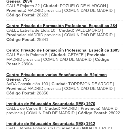
General 2694
CALLE Pajares 22 |
Ciudad:
POZUELO DE ALARCON |
Provincia:
MADRID provincia | COMUNIDAD DE MADRID |
Código Postal:
28223
Centro Privado de Formación Profesional Específica 284
CALLE Estrella de Elola 10 |
Ciudad:
VALDEMORO |
Provincia:
MADRID provincia | COMUNIDAD DE MADRID |
Código Postal:
28341
Centro Privado de Formación Profesional Específica 1609
CALLE de la Paloma 5 |
Ciudad:
GETAFE |
Provincia:
MADRID provincia | COMUNIDAD DE MADRID |
Código
Postal:
28904
Centro Privado con varias Enseñanzas de Régimen
General 755
AVDA Constitución 190 |
Ciudad:
TORREJON DE ARDOZ |
Provincia:
MADRID provincia | COMUNIDAD DE MADRID |
Código Postal:
28850
Instituto de Educación Secundaria (IES) 1970
CALLE de Carlos II |
Ciudad:
MADRID |
Provincia:
MADRID
provincia | COMUNIDAD DE MADRID |
Código Postal:
28022
Instituto de Educación Secundaria (IES) 1912
CALLE Monte Potrero s/n |
Ciudad:
ARGANDA DEL REY |