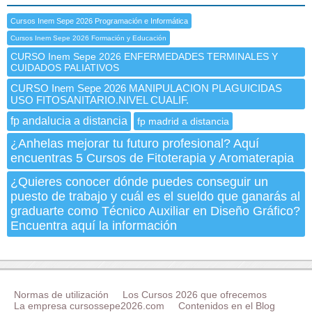
Cursos Inem Sepe 2026 Programación e Informática
Cursos Inem Sepe 2026 Formación y Educación
CURSO Inem Sepe 2026 ENFERMEDADES TERMINALES Y
CUIDADOS PALIATIVOS
CURSO Inem Sepe 2026 MANIPULACION PLAGUICIDAS
USO FITOSANITARIO.NIVEL CUALIF.
fp andalucia a distancia
fp madrid a distancia
¿Anhelas mejorar tu futuro profesional? Aquí
encuentras 5 Cursos de Fitoterapia y Aromaterapia
¿Quieres conocer dónde puedes conseguir un
puesto de trabajo y cuál es el sueldo que ganarás al
graduarte como Técnico Auxiliar en Diseño Gráfico?
Encuentra aquí la información
Normas de utilización
Los Cursos 2026 que ofrecemos
La empresa cursossepe2026.com
Contenidos en el Blog