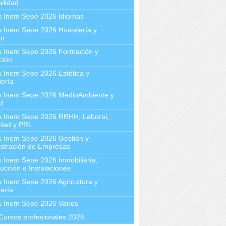
ilidad
s Inem Sepe 2026 Idiomas
 Inem Sepe 2026 Hostelería y
mo
s Inem Sepe 2026 Formación y
ción
 Inem Sepe 2026 Estética y
ería
s Inem Sepe 2026 MedioAmbiente y
d
s Inem Sepe 2026 RRHH, Laboral,
idad y PRL
s Inem Sepe 2026 Gestión y
stración de Empresas
 Inem Sepe 2026 Inmobiliaria,
ucción e Instalaciones
 Inem Sepe 2026 Agricultura y
ería
s Inem Sepe 2026 Varios
Cursos profesionales 2026