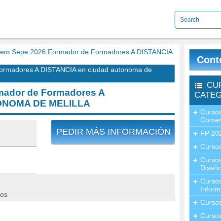
em Sepe 2026 Formador de Formadores A DISTANCIA
Cont
rmadores A DISTANCIA en ciudad autonoma de
CU
ador de Formadores A
CATEG
ONOMA DE MELILLA
Cursos
Comer
PEDIR MÁS INFORMACIÓN
FP 20
Cursos
Curso
Diseño
Curso
Inform
tos
Curso
Curso