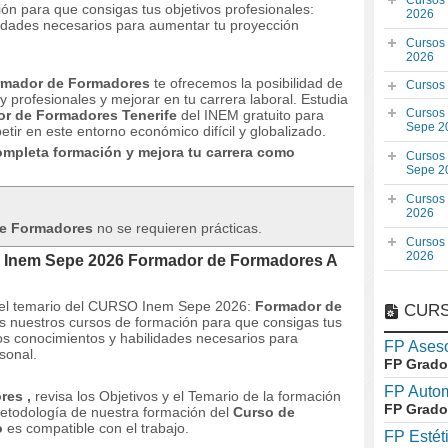
Cursos
ón para que consigas tus objetivos profesionales:
2026
lidades necesarios para aumentar tu proyección
Cursos
2026
rmador de Formadores
te ofrecemos la posibilidad de
Cursos
 profesionales y mejorar en tu carrera laboral.
Estudia
Cursos
r de Formadores Tenerife
del INEM gratuito para
Sepe 2
tir en este entorno económico difícil y globalizado.
ompleta formación y mejora tu carrera como
Cursos
Sepe 2
Cursos
2026
de Formadores
no se requieren prácticas.
Cursos
2026
O Inem Sepe 2026 Formador de Formadores A
 y el temario del CURSO Inem Sepe 2026:
Formador de
CURS
s nuestros cursos de formación para que consigas tus
los conocimientos y habilidades necesarios para
FP Aseso
sonal.
FP Grado
FP Auto
ores
,
revisa los Objetivos y el Temario de la formación
FP Grado
etodología de nuestra formación del
Curso de
o
es compatible con el trabajo.
FP Estét