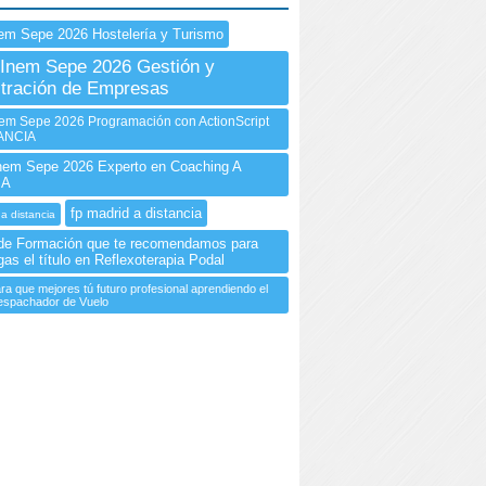
em Sepe 2026 Hostelería y Turismo
Inem Sepe 2026 Gestión y
tración de Empresas
m Sepe 2026 Programación con ActionScript
TANCIA
em Sepe 2026 Experto en Coaching A
IA
fp madrid a distancia
 a distancia
de Formación que te recomendamos para
as el título en Reflexoterapia Podal
ra que mejores tú futuro profesional aprendiendo el
espachador de Vuelo