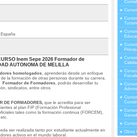
Contab
Curso
Cursos
Turis
Curso
n España
Educa
Cursos
Peluqu
Curso
 CURSO Inem Sepe 2026 Formador de
Calida
IUDAD AUTONOMA DE MELILLA
Curso
adores homologados
, aprenderás desde un enfoque
Fiscal
de la formación de otras personas durante su carrera.
mo
Formador de Formadores
, podrás desarrollar tu
Curso
ón, sindicatos, entre otros.
Admini
Cursos
Constr
R DE FORMADORES,
que le acredita para ser
ientes al plan FIP (Formación Profesional
Cursos
oficiales tales como la formación continua (FORCEM),
Ganad
 etc.
Curso
eda ser realizada tanto por estudiante actualmente en
Otros 
dores activos en el mundo laboral.