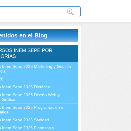
enidos en el Blog
RSOS INEM SEPE POR
ORÍAS
 Inem Sepe 2026 Márketing y Gestión
cial
26
 Inem Sepe 2026 Dietética
s Inem Sepe 2026 Diseño Web y
 Gráfico
s Inem Sepe 2026 Programación e
ática
s Inem Sepe 2026 Sanidad
s Inem Sepe 2026 Finanzas y