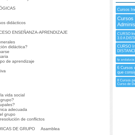
LÓGICAS
Cursos In
Cursos 
os didácticos
Adminis
OCESO ENSEÑANZA-APRENDIZAJE
CURSO Ine
3.0 A DIS
enerales
CURSO In
ión didáctica?
DISTANC
marse
aria
fp andalucia
rupo de aprendizaje
6 Cursos 
iva
que consig
8 Cursos pa
Curso de D
a vida social
 grupo?
upales?
nica adecuada
el grupo
esolución de conflictos
ÁMICAS DE GRUPO
Asamblea