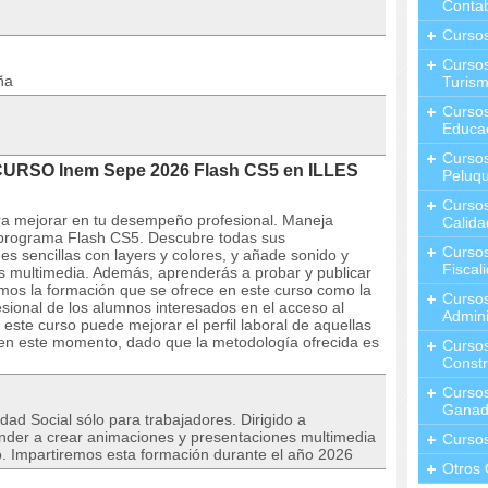
Contab
Curso
Cursos
ña
Turis
Curso
Educa
Cursos
 CURSO Inem Sepe 2026 Flash CS5 en ILLES
Peluqu
Curso
ra mejorar en tu desempeño profesional. Maneja
Calida
el programa Flash CS5. Descubre todas sus
Curso
es sencillas con layers y colores, y añade sonido y
Fiscal
s multimedia. Además, aprenderás a probar y publicar
os la formación que se ofrece en este curso como la
Curso
esional de los alumnos interesados en el acceso al
Admini
ste curso puede mejorar el perfil laboral de aquellas
en este momento, dado que la metodología ofrecida es
Cursos
Constr
Cursos
Ganad
dad Social sólo para trabajadores. Dirigido a
ender a crear animaciones y presentaciones multimedia
Curso
. Impartiremos esta formación durante el año 2026
Otros 