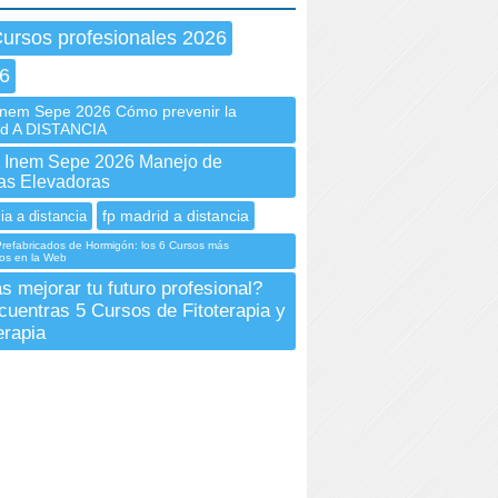
Cursos profesionales 2026
6
em Sepe 2026 Cómo prevenir la
ad A DISTANCIA
Inem Sepe 2026 Manejo de
las Elevadoras
fp madrid a distancia
ia a distancia
refabricados de Hormigón: los 6 Cursos más
os en la Web
s mejorar tu futuro profesional?
cuentras 5 Cursos de Fitoterapia y
rapia