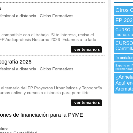
6
Otros 
fesional a distancia | Ciclos Formativos
FP 202
CURSO In
morosid
ompatible con el trabajo. Si te interesa, revisa el
l FP Audioprótesis Nocturno 2026. Estamos a tu lado
CURSO 
Carretil
ver temario
fp andaluc
pografía 2026
Experto en P
fesional a distancia | Ciclos Formativos
recomendad
¿Anhela
Aquí en
y el temario del FP Proyectos Urbanísticos y Topografía
Aromate
rsos online y cursos a distancia para permitirte
ver temario
nes de financiación para la PYME
line