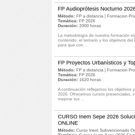
FP Audioprótesis Nocturno 202
Método:
FP a distancia | Formacion Pro
Temática:
FP 2026
Duración:
2000 horas
La metodología de nuestra formación es c
contenido, el temario y los objetivos de
para que con...
FP Proyectos Urbanísticos y To
Método:
FP a distancia | Formacion Pro
Temática:
FP 2026
Duración:
1620 horas
A continuación reflejamos los objetivos 
2026. Ofrecemos cursos presenciales, cu
mejorar tus ...
CURSO Inem Sepe 2026 Solucio
ONLINE
Método:
Curso Inem Subvencionado On