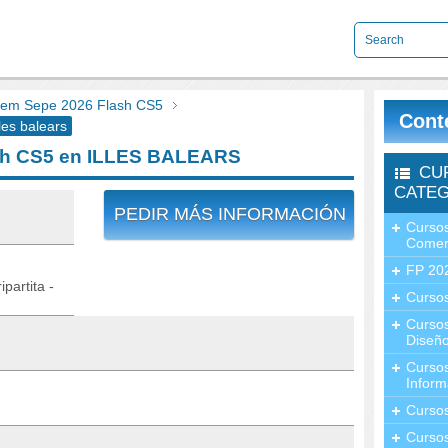
em Sepe 2026 Flash CS5
Cont
es balears
sh CS5 en ILLES BALEARS
CU
CATEG
PEDIR MÁS INFORMACIÓN
Cursos
Comer
FP 20
partita -
Cursos
Curso
Diseño
Curso
Inform
Curso
Curso