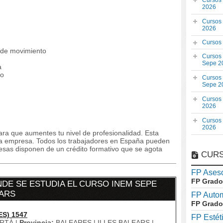
Cursos
2026
Cursos
2026
Cursos
 de movimiento
Cursos
Sepe 2
a
po
Cursos
Sepe 2
Cursos
2026
Cursos
2026
ra que aumentes tu nivel de profesionalidad. Esta
la empresa. Todos los trabajadores en España pueden
resas disponen de un crédito formativo que se agota
CURS
FP Aseso
FP Grado
DE SE ESTUDIA EL CURSO INEM SEPE
EARS
FP Auto
FP Grado
ES) 1547
FP Estét
RTÀ |
Provincia:
BALEARES | ILLES BALEARS |