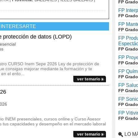
FP Grado
FP Inter
FP Grado
FP Mante
 INTERESARTE
FP Grado
protección de datos (LOPD)
FP Produ
Espectác
esencial
os
FP Grado
FP Proye
FP Grado
uestro CURSO Inem Sepe 2026 Ley de protección de
ue consigas mejorar mediante la formación y te
FP Quími
en el ento...
FP Grado
ver temario
FP Salud
FP Grado
026
FP Soni
2026
FP Grado
FP Vitivi
FP Grado
io INEM presenciales, cursos online y Curso Asesor
res tus capacidades y desempeño en el mercado laboral
ver temario
LO M