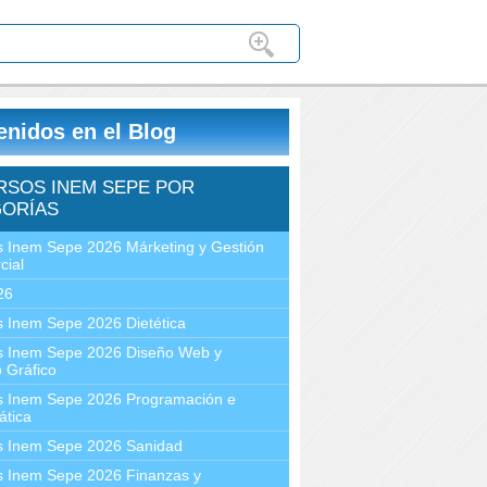
enidos en el Blog
RSOS INEM SEPE POR
ORÍAS
 Inem Sepe 2026 Márketing y Gestión
cial
26
 Inem Sepe 2026 Dietética
s Inem Sepe 2026 Diseño Web y
 Gráfico
s Inem Sepe 2026 Programación e
ática
s Inem Sepe 2026 Sanidad
s Inem Sepe 2026 Finanzas y