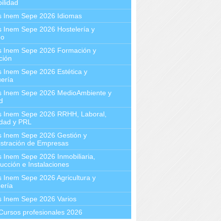
ilidad
s Inem Sepe 2026 Idiomas
 Inem Sepe 2026 Hostelería y
mo
s Inem Sepe 2026 Formación y
ción
 Inem Sepe 2026 Estética y
ería
s Inem Sepe 2026 MedioAmbiente y
d
s Inem Sepe 2026 RRHH, Laboral,
idad y PRL
s Inem Sepe 2026 Gestión y
stración de Empresas
 Inem Sepe 2026 Inmobiliaria,
ucción e Instalaciones
 Inem Sepe 2026 Agricultura y
ería
s Inem Sepe 2026 Varios
Cursos profesionales 2026