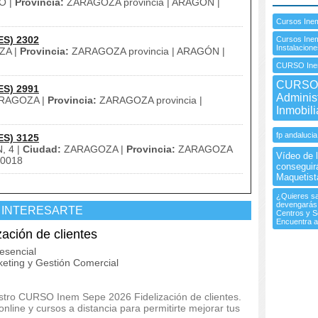
O |
Provincia:
ZARAGOZA provincia | ARAGÓN |
Cursos Ine
ES) 2302
Cursos Inem
Instalacion
ZA |
Provincia:
ZARAGOZA provincia | ARAGÓN |
CURSO Ine
CURSO 
ES) 2991
Adminis
RAGOZA |
Provincia:
ZARAGOZA provincia |
Inmobil
fp andalucia
ES) 3125
 4 |
Ciudad:
ZARAGOZA |
Provincia:
ZARAGOZA
Vídeo de l
0018
conseguir
Maquetist
¿Quieres sa
devengarás a
 INTERESARTE
Centros y S
Encuentra a
ción de clientes
esencial
eting y Gestión Comercial
estro CURSO Inem Sepe 2026 Fidelización de clientes.
line y cursos a distancia para permitirte mejorar tus