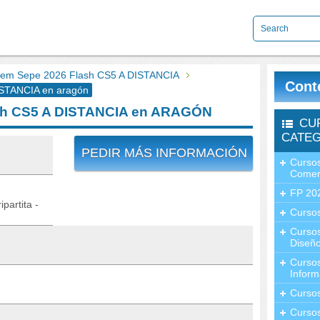
em Sepe 2026 Flash CS5 A DISTANCIA
Cont
STANCIA en aragón
sh CS5 A DISTANCIA en ARAGÓN
CU
CATEG
PEDIR MÁS INFORMACIÓN
Cursos
Comer
FP 20
partita -
Cursos
Curso
Diseño
Curso
Inform
Curso
Curso