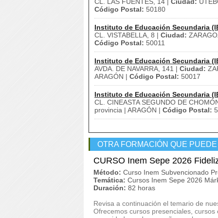
CL. LAS FUENTES, 14 |
Ciudad:
UTEB
Código Postal:
50180
Instituto de Educación Secundaria (I
CL. VISTABELLA, 8 |
Ciudad:
ZARAGO
Código Postal:
50011
Instituto de Educación Secundaria (I
AVDA. DE NAVARRA, 141 |
Ciudad:
ZA
ARAGÓN |
Código Postal:
50017
Instituto de Educación Secundaria (I
CL. CINEASTA SEGUNDO DE CHOMÓN,
provincia | ARAGÓN |
Código Postal:
5
OTRA FORMACIÓN QUE PUEDE
CURSO Inem Sepe 2026 Fideliza
Método:
Curso Inem Subvencionado Pr
Temática:
Cursos Inem Sepe 2026 Márk
Duración:
82 horas
Revisa a continuación el temario de nu
Ofrecemos cursos presenciales, cursos on