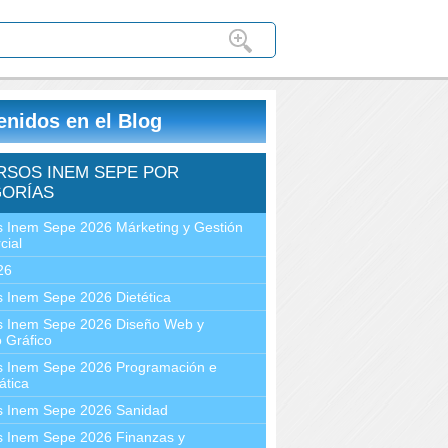
enidos en el Blog
RSOS INEM SEPE POR
ORÍAS
 Inem Sepe 2026 Márketing y Gestión
cial
26
 Inem Sepe 2026 Dietética
s Inem Sepe 2026 Diseño Web y
 Gráfico
s Inem Sepe 2026 Programación e
ática
s Inem Sepe 2026 Sanidad
s Inem Sepe 2026 Finanzas y