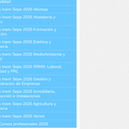
ilidad
s Inem Sepe 2026 Idiomas
 Inem Sepe 2026 Hostelería y
mo
s Inem Sepe 2026 Formación y
ción
 Inem Sepe 2026 Estética y
ería
s Inem Sepe 2026 MedioAmbiente y
d
s Inem Sepe 2026 RRHH, Laboral,
idad y PRL
s Inem Sepe 2026 Gestión y
stración de Empresas
 Inem Sepe 2026 Inmobiliaria,
ucción e Instalaciones
 Inem Sepe 2026 Agricultura y
ería
s Inem Sepe 2026 Varios
Cursos profesionales 2026