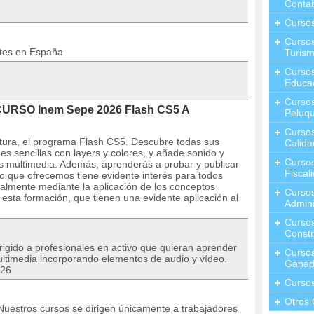
Contab
Curso
Cursos
ntes en España
Turis
Curso
Educa
Cursos
 CURSO Inem Sepe 2026 Flash CS5 A
Peluqu
Curso
ltura, el programa Flash CS5. Descubre todas sus
Calida
es sencillas con layers y colores, y añade sonido y
Curso
s multimedia. Además, aprenderás a probar y publicar
Fiscal
o que ofrecemos tiene evidente interés para todos
almente mediante la aplicación de los conceptos
Curso
 esta formación, que tienen una evidente aplicación al
Admini
Cursos
Constr
irigido a profesionales en activo que quieran aprender
Cursos
ltimedia incorporando elementos de audio y vídeo.
Ganad
026
Curso
Otros 
stros cursos se dirigen únicamente a trabajadores