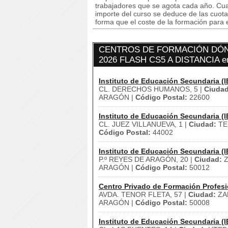
trabajadores que se agota cada año. Cuan
importe del curso se deduce de las cuota
forma que el coste de la formación para 
CENTROS DE FORMACIÓN DÓN
2026 FLASH CS5 A DISTANCIA 
Instituto de Educación Secundaria (I
CL. DERECHOS HUMANOS, 5 |
Ciudad
ARAGÓN |
Código Postal:
22600
Instituto de Educación Secundaria (I
CL. JUEZ VILLANUEVA, 1 |
Ciudad:
TE
Código Postal:
44002
Instituto de Educación Secundaria (I
P.º REYES DE ARAGÓN, 20 |
Ciudad:
Z
ARAGÓN |
Código Postal:
50012
Centro Privado de Formación Profesi
AVDA. TENOR FLETA, 57 |
Ciudad:
ZA
ARAGÓN |
Código Postal:
50008
Instituto de Educación Secundaria (I