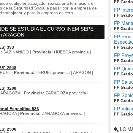
FP Grado
do cualquier trabajador realiza una formación, el
s de la Seguridad Social a pagar por la empresa de
FP Inter
el trabajador y para la empresa es cero.
FP Grado
FP Mante
DE SE ESTUDIA EL CURSO INEM SEPE
FP Grado
en ARAGÓN
FP Produ
Espectác
ES) 393
FP Grado
:
SABIÑANIGO |
Provincia:
HUESCA provincia |
FP Proye
FP Grado
ES) 2948
FP Quími
RUEL |
Provincia:
TERUEL provincia | ARAGÓN |
FP Grado
FP Salud
FP Grado
ES) 3288
ARAGOZA |
Provincia:
ZARAGOZA provincia |
FP Soni
FP Grado
onal Específica 536
FP Vitivi
RAGOZA |
Provincia:
ZARAGOZA provincia |
FP Grado
ES) 2506
LO M