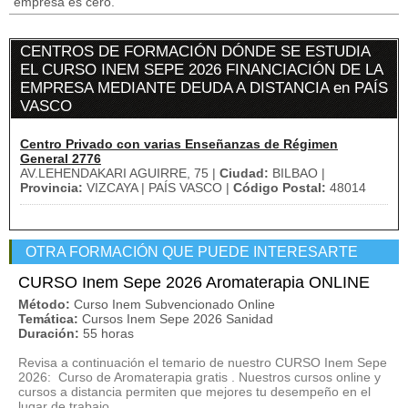
empresa es cero.
CENTROS DE FORMACIÓN DÓNDE SE ESTUDIA
EL CURSO INEM SEPE 2026 FINANCIACIÓN DE LA
EMPRESA MEDIANTE DEUDA A DISTANCIA en PAÍS
VASCO
Centro Privado con varias Enseñanzas de Régimen
General 2776
AV.LEHENDAKARI AGUIRRE, 75 |
Ciudad:
BILBAO |
Provincia:
VIZCAYA | PAÍS VASCO |
Código Postal:
48014
OTRA FORMACIÓN QUE PUEDE INTERESARTE
CURSO Inem Sepe 2026 Aromaterapia ONLINE
Método:
Curso Inem Subvencionado Online
Temática:
Cursos Inem Sepe 2026 Sanidad
Duración:
55 horas
Revisa a continuación el temario de nuestro CURSO Inem Sepe
2026: Curso de Aromaterapia gratis . Nuestros cursos online y
cursos a distancia permiten que mejores tu desempeño en el
lugar de trabajo...