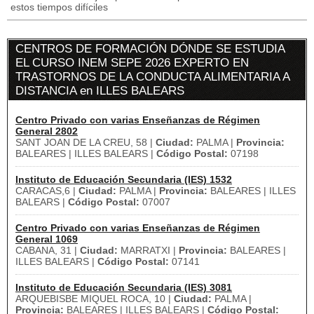
estos tiempos difíciles
CENTROS DE FORMACIÓN DÓNDE SE ESTUDIA
EL CURSO INEM SEPE 2026 EXPERTO EN
TRASTORNOS DE LA CONDUCTA ALIMENTARIA A
DISTANCIA en ILLES BALEARS
Centro Privado con varias Enseñanzas de Régimen
General 2802
SANT JOAN DE LA CREU, 58 |
Ciudad:
PALMA |
Provincia:
BALEARES | ILLES BALEARS |
Código Postal:
07198
Instituto de Educación Secundaria (IES) 1532
CARACAS,6 |
Ciudad:
PALMA |
Provincia:
BALEARES | ILLES
BALEARS |
Código Postal:
07007
Centro Privado con varias Enseñanzas de Régimen
General 1069
CABANA, 31 |
Ciudad:
MARRATXI |
Provincia:
BALEARES |
ILLES BALEARS |
Código Postal:
07141
Instituto de Educación Secundaria (IES) 3081
ARQUEBISBE MIQUEL ROCA, 10 |
Ciudad:
PALMA |
Provincia:
BALEARES | ILLES BALEARS |
Código Postal: