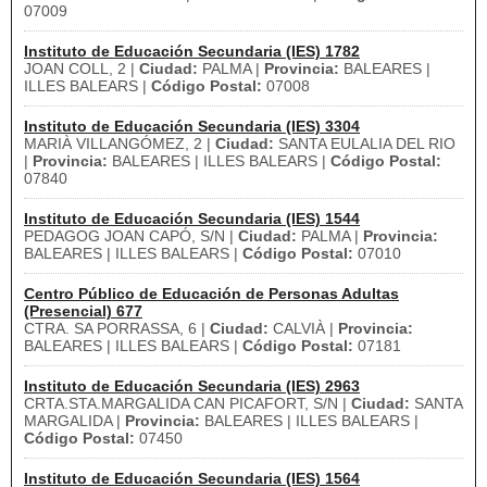
07009
Instituto de Educación Secundaria (IES) 1782
JOAN COLL, 2 |
Ciudad:
PALMA |
Provincia:
BALEARES |
ILLES BALEARS |
Código Postal:
07008
Instituto de Educación Secundaria (IES) 3304
MARIÀ VILLANGÓMEZ, 2 |
Ciudad:
SANTA EULALIA DEL RIO
|
Provincia:
BALEARES | ILLES BALEARS |
Código Postal:
07840
Instituto de Educación Secundaria (IES) 1544
PEDAGOG JOAN CAPÓ, S/N |
Ciudad:
PALMA |
Provincia:
BALEARES | ILLES BALEARS |
Código Postal:
07010
Centro Público de Educación de Personas Adultas
(Presencial) 677
CTRA. SA PORRASSA, 6 |
Ciudad:
CALVIÀ |
Provincia:
BALEARES | ILLES BALEARS |
Código Postal:
07181
Instituto de Educación Secundaria (IES) 2963
CRTA.STA.MARGALIDA CAN PICAFORT, S/N |
Ciudad:
SANTA
MARGALIDA |
Provincia:
BALEARES | ILLES BALEARS |
Código Postal:
07450
Instituto de Educación Secundaria (IES) 1564