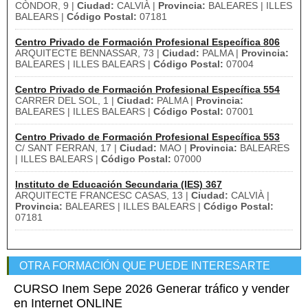
CÒNDOR, 9 |
Ciudad:
CALVIÀ |
Provincia:
BALEARES | ILLES
BALEARS |
Código Postal:
07181
Centro Privado de Formación Profesional Específica 806
ARQUITECTE BENNASSAR, 73 |
Ciudad:
PALMA |
Provincia:
BALEARES | ILLES BALEARS |
Código Postal:
07004
Centro Privado de Formación Profesional Específica 554
CARRER DEL SOL, 1 |
Ciudad:
PALMA |
Provincia:
BALEARES | ILLES BALEARS |
Código Postal:
07001
Centro Privado de Formación Profesional Específica 553
C/ SANT FERRAN, 17 |
Ciudad:
MAO |
Provincia:
BALEARES
| ILLES BALEARS |
Código Postal:
07000
Instituto de Educación Secundaria (IES) 367
ARQUITECTE FRANCESC CASAS, 13 |
Ciudad:
CALVIÀ |
Provincia:
BALEARES | ILLES BALEARS |
Código Postal:
07181
OTRA FORMACIÓN QUE PUEDE INTERESARTE
CURSO Inem Sepe 2026 Generar tráfico y vender
en Internet ONLINE