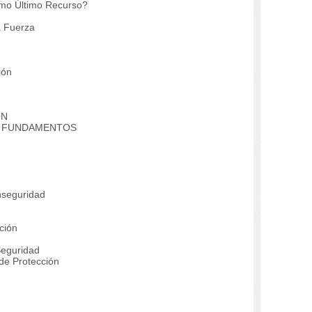
omo Último Recurso?
a Fuerza
ión
ÓN
N. FUNDAMENTOS
nseguridad
ción
eguridad
de Protección