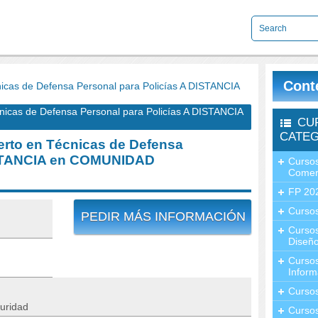
Cont
cas de Defensa Personal para Policías A DISTANCIA
cas de Defensa Personal para Policías A DISTANCIA
CU
CATEG
rto en Técnicas de Defensa
DISTANCIA en COMUNIDAD
Cursos
Comer
FP 20
Cursos
PEDIR MÁS INFORMACIÓN
Curso
Diseño
Curso
Inform
Curso
uridad
Curso