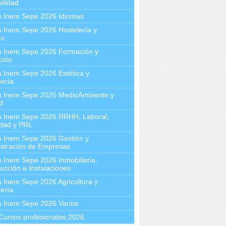
ilidad
s Inem Sepe 2026 Idiomas
 Inem Sepe 2026 Hostelería y
mo
s Inem Sepe 2026 Formación y
ción
 Inem Sepe 2026 Estética y
ería
s Inem Sepe 2026 MedioAmbiente y
d
s Inem Sepe 2026 RRHH, Laboral,
idad y PRL
s Inem Sepe 2026 Gestión y
stración de Empresas
 Inem Sepe 2026 Inmobiliaria,
ucción e Instalaciones
 Inem Sepe 2026 Agricultura y
ería
s Inem Sepe 2026 Varios
Cursos profesionales 2026