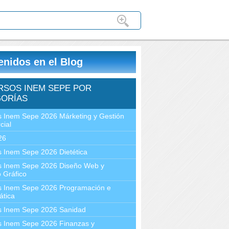
enidos en el Blog
RSOS INEM SEPE POR
ORÍAS
 Inem Sepe 2026 Márketing y Gestión
cial
26
 Inem Sepe 2026 Dietética
s Inem Sepe 2026 Diseño Web y
 Gráfico
s Inem Sepe 2026 Programación e
ática
s Inem Sepe 2026 Sanidad
s Inem Sepe 2026 Finanzas y