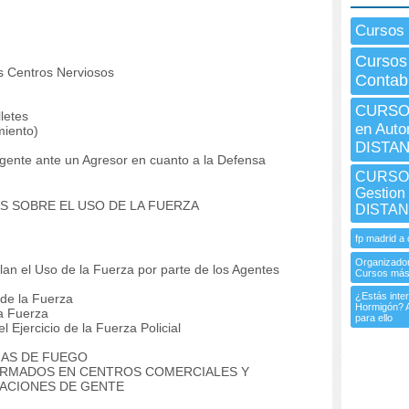
Cursos 
Cursos
s Centros Nerviosos
Contabi
CURSO 
letes
en Auto
iento)
DISTAN
nte ante un Agresor en cuanto a la Defensa
CURSO I
Gestion
AS SOBRE EL USO DE LA FUERZA
DISTAN
fp madrid a 
Organizador
n el Uso de la Fuerza por parte de los Agentes
Cursos más
¿Estás inte
de la Fuerza
Hormigón? A
a Fuerza
para ello
 Ejercicio de la Fuerza Policial
MAS DE FUEGO
 ARMADOS EN CENTROS COMERCIALES Y
ACIONES DE GENTE