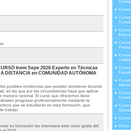
Contab
Curso
Cursos
Turis
Curso
Educa
Cursos
ña
Peluqu
Curso
Calida
CURSO Inem Sepe 2026 Experto en Técnicas
Curso
Fiscal
cías A DISTANCIA en COMUNIDAD AUTÓNOMA
Curso
Admini
 las posibles incidencias que puedan acontecer durante
, en las que por las circunstancias haya que aplicar
Cursos
e de manera racional. El curso que ofrecemos tiene
Constr
e deseen progresar profesionalmente mediante la
rácticos que se estudiarán en esta formación, que
Cursos
de trabajo.
Ganad
Curso
tar su formación les interesará este curso gratis del
Otros 
e el 2026