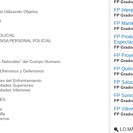
FP Grado
FP Inter
 Utilizando Objetos
FP Grado
l
FP Mante
FP Grado
OLICIAL
FP Produ
FENSA PERSONAL POLICIAL
Espectác
FP Grado
FP Proye
FP Grado
s Naturales" del Cuerpo Humano
FP Quími
fensivos y Defensivos
FP Grado
es del Enfrentamiento
FP Salud
dades Superiores
FP Grado
ades Inferiores
FP Soni
NES
FP Grado
FP Vitivi
do
lla
FP Grado
ierna.
LO M