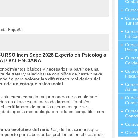
Contab
Curso
Cursos
Turis
toda España
Curso
Educa
Cursos
Peluqu
CURSO Inem Sepe 2026 Experto en Psicología
Curso
IDAD VALENCIANA
Calida
conocimientos básicos y necesarios, a partir de una
Curso
ora de tratar y relacionarse con niños de hasta nueve
Fiscal
umno / a para
valorar las diferentes realidades del
rtir de un enfoque psicosocial.
Curso
Admini
 este curso como la mejor manera de completar el
Cursos
dos ​​en el acceso al mercado laboral.
También
Constr
l perfil laboral de aquellas personas que se
Cursos
 dado que la metodología ofrecida es compatible con
Ganad
Curso
curso evolutivo del niño / a
, de las acciones que
Otros 
propuesto para abordar los problemas en el desarrollo