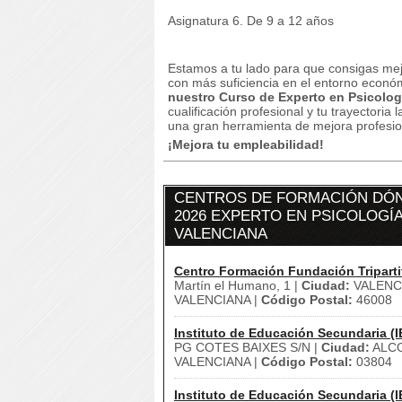
Asignatura 6. De 9 a 12 años
Estamos a tu lado para que consigas mej
con más suficiencia en el entorno econ
nuestro Curso de Experto en Psicologí
cualificación profesional y tu trayectoria 
una gran herramienta de mejora profesion
¡Mejora tu empleabilidad!
CENTROS DE FORMACIÓN DÓN
2026 EXPERTO EN PSICOLOGÍA
VALENCIANA
Centro Formación Fundación Triparti
Martín el Humano, 1 |
Ciudad:
VALENCI
VALENCIANA |
Código Postal:
46008
Instituto de Educación Secundaria (I
PG COTES BAIXES S/N |
Ciudad:
ALCO
VALENCIANA |
Código Postal:
03804
Instituto de Educación Secundaria (I