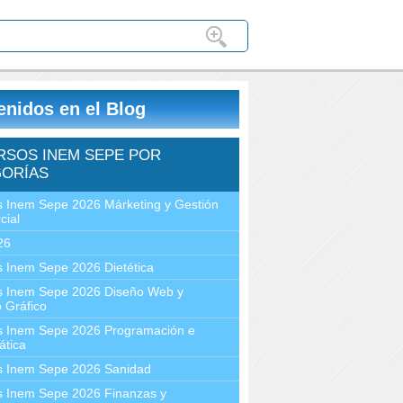
enidos en el Blog
RSOS INEM SEPE POR
ORÍAS
 Inem Sepe 2026 Márketing y Gestión
cial
26
 Inem Sepe 2026 Dietética
s Inem Sepe 2026 Diseño Web y
 Gráfico
s Inem Sepe 2026 Programación e
ática
s Inem Sepe 2026 Sanidad
s Inem Sepe 2026 Finanzas y