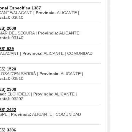
onal Específica 1387
CANTE/ALACANT |
Provincia:
ALICANTE |
stal:
03010
ES) 2008
AR DEL SEGURA |
Provincia:
ALICANTE |
stal:
03140
ES) 939
/ALACANT |
Provincia:
ALICANTE | COMUNIDAD
ES) 1520
OSA D'EN SARRIÀ |
Provincia:
ALICANTE |
stal:
03510
ES) 2308
ad:
ELCHE/ELX |
Provincia:
ALICANTE |
stal:
03202
ES) 2422
SPE |
Provincia:
ALICANTE | COMUNIDAD
ES) 3306