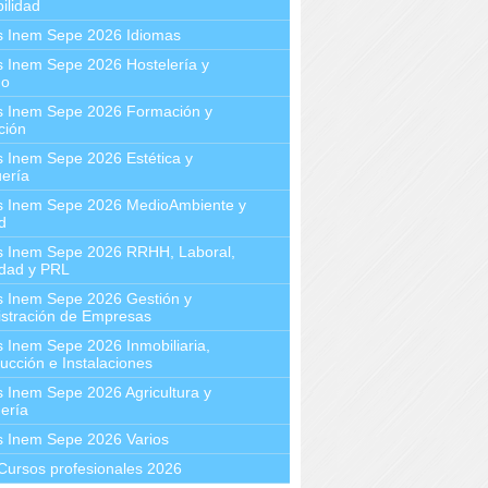
ilidad
s Inem Sepe 2026 Idiomas
 Inem Sepe 2026 Hostelería y
mo
s Inem Sepe 2026 Formación y
ción
 Inem Sepe 2026 Estética y
ería
s Inem Sepe 2026 MedioAmbiente y
d
s Inem Sepe 2026 RRHH, Laboral,
idad y PRL
s Inem Sepe 2026 Gestión y
stración de Empresas
 Inem Sepe 2026 Inmobiliaria,
ucción e Instalaciones
 Inem Sepe 2026 Agricultura y
ería
s Inem Sepe 2026 Varios
Cursos profesionales 2026