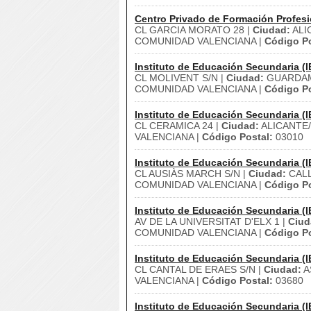
Centro Privado de Formación Profesi
CL GARCIA MORATO 28 |
Ciudad:
ALI
COMUNIDAD VALENCIANA |
Código Po
Instituto de Educación Secundaria (I
CL MOLIVENT S/N |
Ciudad:
GUARDAM
COMUNIDAD VALENCIANA |
Código Po
Instituto de Educación Secundaria (I
CL CERAMICA 24 |
Ciudad:
ALICANTE
VALENCIANA |
Código Postal:
03010
Instituto de Educación Secundaria (I
CL AUSIÀS MARCH S/N |
Ciudad:
CALL
COMUNIDAD VALENCIANA |
Código Po
Instituto de Educación Secundaria (I
AV DE LA UNIVERSITAT D'ELX 1 |
Ciud
COMUNIDAD VALENCIANA |
Código Po
Instituto de Educación Secundaria (I
CL CANTAL DE ERAES S/N |
Ciudad:
A
VALENCIANA |
Código Postal:
03680
Instituto de Educación Secundaria (I