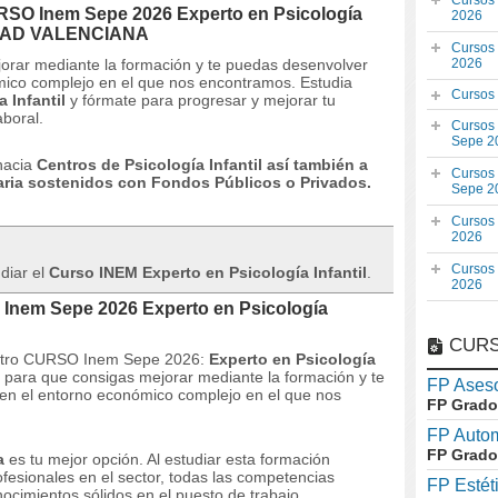
Cursos
URSO Inem Sepe 2026 Experto en Psicología
2026
IDAD VALENCIANA
Cursos
orar mediante la formación y te puedas desenvolver
2026
ómico complejo en el que nos encontramos.
Estudia
Cursos
 Infantil
y fórmate para progresar y mejorar tu
aboral.
Cursos
Sepe 2
 hacia
Centros de Psicología Infantil así también a
Cursos
maria sostenidos con Fondos Públicos o Privados.
Sepe 2
Cursos
2026
Cursos
udiar el
Curso INEM Experto en Psicología Infantil
.
2026
 Inem Sepe 2026 Experto en Psicología
CURS
uestro CURSO Inem Sepe 2026:
Experto en Psicología
 para que consigas mejorar mediante la formación y te
FP Aseso
en el entorno económico complejo en el que nos
FP Grado
FP Auto
FP Grado
a
es tu mejor opción.
Al estudiar esta formación
ofesionales en el sector, todas las competencias
FP Estét
ocimientos sólidos en el puesto de trabajo.