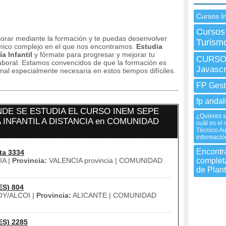
Cursos I
Cursos
orar mediante la formación y te puedas desenvolver
Turism
ómico complejo en el que nos encontramos.
Estudia
a Infantil
y fórmate para progresar y mejorar tu
CURSO 
laboral.
Estamos convencidos de que la formación es
Javascr
al especialmente necesaria en estos tiempos difíciles.
FP Gest
fp andal
DE SE ESTUDIA EL CURSO INEM SEPE
¿Quieres s
 INFANTIL A DISTANCIA en COMUNIDAD
cuál es el
Técnico Au
informació
Encontr
ta 3334
A |
Provincia:
VALENCIA provincia | COMUNIDAD
complet
de Plan
ES) 804
Y/ALCOI |
Provincia:
ALICANTE | COMUNIDAD
ES) 2285