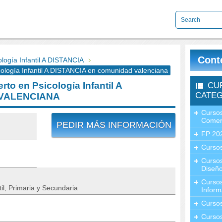
Cont
ogía Infantil A DISTANCIA
logía Infantil A DISTANCIA en comunidad valenciana
o en Psicología Infantil A
CU
CATEG
 VALENCIANA
Cursos
Comer
PEDIR MÁS INFORMACIÓN
FP 20
Cursos
Curso
Diseño
Curso
l, Primaria y Secundaria
Inform
Curso
Curso