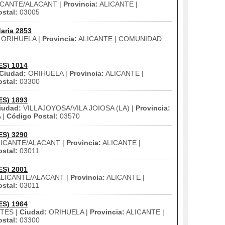
ICANTE/ALACANT |
Provincia:
ALICANTE |
stal:
03005
aria 2853
ORIHUELA |
Provincia:
ALICANTE | COMUNIDAD
ES) 1014
Ciudad:
ORIHUELA |
Provincia:
ALICANTE |
stal:
03300
ES) 1893
iudad:
VILLAJOYOSA/VILA JOIOSA (LA) |
Provincia:
 |
Código Postal:
03570
ES) 3290
ICANTE/ALACANT |
Provincia:
ALICANTE |
stal:
03011
ES) 2001
LICANTE/ALACANT |
Provincia:
ALICANTE |
stal:
03011
ES) 1964
TES |
Ciudad:
ORIHUELA |
Provincia:
ALICANTE |
stal:
03300