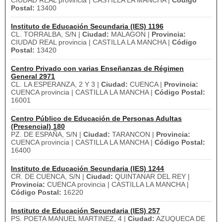
CIUDAD REAL provincia | CASTILLA LA MANCHA |
Código
Postal:
13400
Instituto de Educación Secundaria (IES) 1196
CL. TORRALBA, S/N |
Ciudad:
MALAGON |
Provincia:
CIUDAD REAL provincia | CASTILLA LA MANCHA |
Código
Postal:
13420
Centro Privado con varias Enseñanzas de Régimen
General 2971
CL. LA ESPERANZA, 2 Y 3 |
Ciudad:
CUENCA |
Provincia:
CUENCA provincia | CASTILLA LA MANCHA |
Código Postal:
16001
Centro Público de Educación de Personas Adultas
(Presencial) 180
PZ. DE ESPAÑA, S/N |
Ciudad:
TARANCON |
Provincia:
CUENCA provincia | CASTILLA LA MANCHA |
Código Postal:
16400
Instituto de Educación Secundaria (IES) 1244
CR. DE CUENCA, S/N |
Ciudad:
QUINTANAR DEL REY |
Provincia:
CUENCA provincia | CASTILLA LA MANCHA |
Código Postal:
16220
Instituto de Educación Secundaria (IES) 257
PS. POETA MANUEL MARTINEZ, 4 |
Ciudad:
AZUQUECA DE