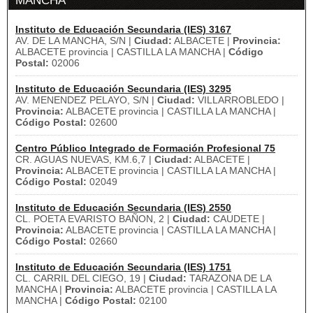
MANCHA
Instituto de Educación Secundaria (IES) 3167
AV. DE LA MANCHA, S/N |
Ciudad:
ALBACETE |
Provincia:
ALBACETE provincia | CASTILLA LA MANCHA |
Código
Postal:
02006
Instituto de Educación Secundaria (IES) 3295
AV. MENENDEZ PELAYO, S/N |
Ciudad:
VILLARROBLEDO |
Provincia:
ALBACETE provincia | CASTILLA LA MANCHA |
Código Postal:
02600
Centro Público Integrado de Formación Profesional 75
CR. AGUAS NUEVAS, KM.6,7 |
Ciudad:
ALBACETE |
Provincia:
ALBACETE provincia | CASTILLA LA MANCHA |
Código Postal:
02049
Instituto de Educación Secundaria (IES) 2550
CL. POETA EVARISTO BAÑON, 2 |
Ciudad:
CAUDETE |
Provincia:
ALBACETE provincia | CASTILLA LA MANCHA |
Código Postal:
02660
Instituto de Educación Secundaria (IES) 1751
CL. CARRIL DEL CIEGO, 19 |
Ciudad:
TARAZONA DE LA
MANCHA |
Provincia:
ALBACETE provincia | CASTILLA LA
MANCHA |
Código Postal:
02100