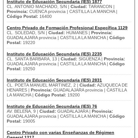
Instituto de Educación Secundaria (IES) 1877
CL. ANTONIO MACHADO, S/N |
Ciudad:
TARANCON |
Provincia:
CUENCA provincia | CASTILLA LA MANCHA |
Código Postal:
16400
Centro Privado de Formación Profesional Específica 1129
CL. SOLEDAD, S/N |
Ciudad:
HUMANES |
Provincia:
GUADALAJARA provincia | CASTILLA LA MANCHA |
Código
Postal:
19220
Instituto de Educación Secundaria (IES) 2235
CL. SANTA BARBARA, 13 |
Ciudad:
SIGÜENZA |
Provincia:
GUADALAJARA provincia | CASTILLA LA MANCHA |
Código
Postal:
19250
Instituto de Educación Secundaria (IES) 2831
CL. POETA MANUEL MARTINEZ, 2 |
Ciudad:
AZUQUECA DE
HENARES |
Provincia:
GUADALAJARA provincia | CASTILLA
LA MANCHA |
Código Postal:
19200
Instituto de Educación Secundaria (IES) 76
AV. BELEÑA, 9 |
Ciudad:
GUADALAJARA |
Provincia:
GUADALAJARA provincia | CASTILLA LA MANCHA |
Código
Postal:
19005
Centro Privado con varias Enseñanzas de Régimen
General 1217