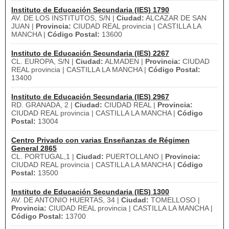
Instituto de Educación Secundaria (IES) 1790
AV. DE LOS INSTITUTOS, S/N |
Ciudad:
ALCAZAR DE SAN
JUAN |
Provincia:
CIUDAD REAL provincia | CASTILLA LA
MANCHA |
Código Postal:
13600
Instituto de Educación Secundaria (IES) 2267
CL. EUROPA, S/N |
Ciudad:
ALMADEN |
Provincia:
CIUDAD
REAL provincia | CASTILLA LA MANCHA |
Código Postal:
13400
Instituto de Educación Secundaria (IES) 2967
RD. GRANADA, 2 |
Ciudad:
CIUDAD REAL |
Provincia:
CIUDAD REAL provincia | CASTILLA LA MANCHA |
Código
Postal:
13004
Centro Privado con varias Enseñanzas de Régimen
General 2865
CL. PORTUGAL,1 |
Ciudad:
PUERTOLLANO |
Provincia:
CIUDAD REAL provincia | CASTILLA LA MANCHA |
Código
Postal:
13500
Instituto de Educación Secundaria (IES) 1300
AV. DE ANTONIO HUERTAS, 34 |
Ciudad:
TOMELLOSO |
Provincia:
CIUDAD REAL provincia | CASTILLA LA MANCHA |
Código Postal:
13700