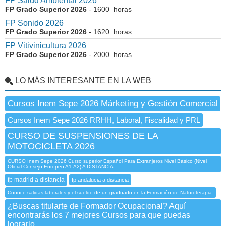
FP Salud Ambiental 2026
FP Grado Superior 2026
- 1600 horas
FP Sonido 2026
FP Grado Superior 2026
- 1620 horas
FP Vitivinicultura 2026
FP Grado Superior 2026
- 2000 horas
LO MÁS INTERESANTE EN LA WEB
Cursos Inem Sepe 2026 Márketing y Gestión Comercial
Cursos Inem Sepe 2026 RRHH, Laboral, Fiscalidad y PRL
CURSO DE SUSPENSIONES DE LA
MOTOCICLETA 2026
CURSO Inem Sepe 2026 Curso superior Español Para Extranjeros Nivel Básico (Nivel
Oficial Consejo Europeo A1-A2) A DISTANCIA
fp madrid a distancia
fp andalucia a distancia
Conoce salidas laborales y el sueldo de un graduado en la Formación de Naturoterapia:
¿Buscas titularte de Formador Ocupacional? Aquí
encontrarás los 7 mejores Cursos para que puedas
lograrlo