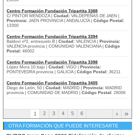
Centro Formación Fundación Tripartita 3388
C/ PINTOR MENDOZA |
Ciudad:
VALDEPEÑAS DE JAEN |
Provincia:
JAEN PROVINCIA | ANDALUCÍA |
Código Postal:
13300
Centro Formación Fundación Tripartita 3394
Baldoví nº2, entresuelo B |
Ciudad:
VALENCIA |
Provincia:
VALENCIA provincia | COMUNIDAD VALENCIANA |
Código
Postal:
46002
Centro Formación Fundación Tripartita 3398
López Mora 10 bajo |
Ciudad:
VIGO |
Provincia:
PONTEVEDRA provincia | GALICIA |
Código Postal:
36211
Centro Formación Fundación Tripartita 3405
Diego de León, 50 |
Ciudad:
MADRID |
Provincia:
MADRID
provincia | COMUNIDAD DE MADRID |
Código Postal:
28006
›
»
2
3
4
5
6
1
OTRA FORMACIÓN QUE PUEDE INTERESARTE