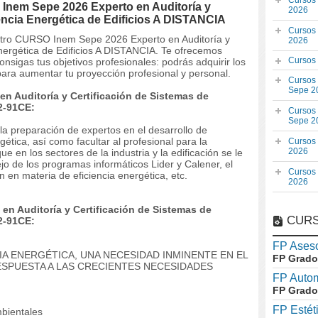
Cursos
Inem Sepe 2026 Experto en Auditoría y
2026
iencia Energética de Edificios A DISTANCIA
Cursos
estro CURSO Inem Sepe 2026 Experto en Auditoría y
2026
Energética de Edificios A DISTANCIA. Te ofrecemos
Cursos
nsigas tus objetivos profesionales: podrás adquirir los
ara aumentar tu proyección profesional y personal.
Cursos
Sepe 2
n Auditoría y Certificación de Sistemas de
02-91CE:
Cursos
Sepe 2
la preparación de expertos en el desarrollo de
rgética, así como facultar al profesional para la
Cursos
2026
ue en los sectores de la industria y la edificación se le
 de los programas informáticos Lider y Calener, el
Cursos
 en materia de eficiencia energética, etc.
2026
en Auditoría y Certificación de Sistemas de
CURS
02-91CE:
FP Aseso
CIA ENERGÉTICA, UNA NECESIDAD INMINENTE EN EL
FP Grado
ESPUESTA A LAS CRECIENTES NECESIDADES
FP Auto
FP Grado
FP Estét
bientales