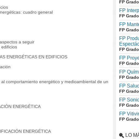
FP Grado
cios
FP Inter
nergéticas: cuadro general
FP Grado
FP Mante
FP Grado
FP Produ
spectos a seguir
Espectác
edificios
FP Grado
ÍAS ENERGÉTICAS EN EDIFICIOS
FP Proye
FP Grado
cación
FP Quími
FP Grado
 al comportamiento energético y medioambiental de un
FP Salud
FP Grado
FP Soni
FP Grado
ACIÓN ENERGÉTICA
FP Vitivi
FP Grado
TIFICACIÓN ENERGÉTICA
LO M