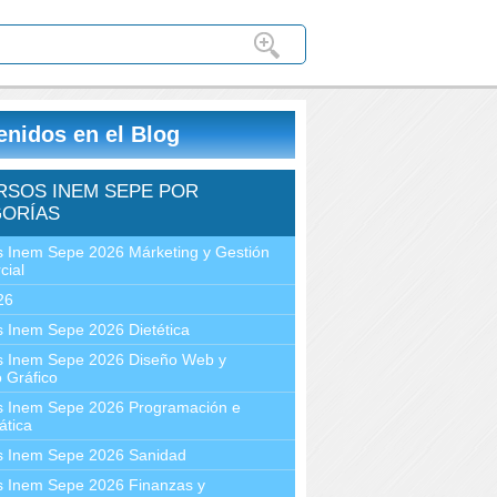
enidos en el Blog
RSOS INEM SEPE POR
ORÍAS
 Inem Sepe 2026 Márketing y Gestión
cial
26
 Inem Sepe 2026 Dietética
s Inem Sepe 2026 Diseño Web y
 Gráfico
s Inem Sepe 2026 Programación e
ática
s Inem Sepe 2026 Sanidad
s Inem Sepe 2026 Finanzas y