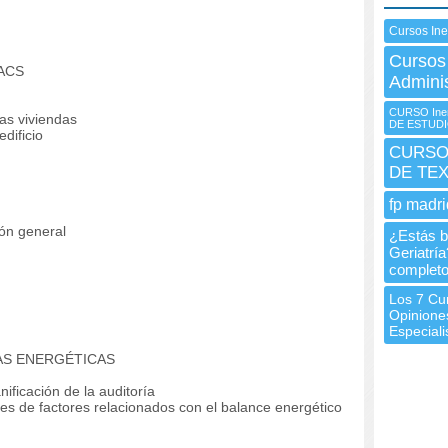
Cursos In
Cursos
 ACS
Admini
CURSO Ine
as viviendas
DE ESTUD
dificio
CURSO
DE TE
fp madri
ón general
¿Estás b
Geriatrí
complet
Los 7 Cur
Opinione
Especiali
AS ENERGÉTICAS
ficación de la auditoría
de factores relacionados con el balance energético