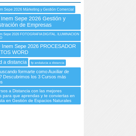
em Sepe 2026 Márketing y Gestión Comercial
 Inem Sepe 2026 Gestión y
stración de Empresas
m Sepe 2026 FOTOGRAFIA DIGITAL. ILUMINACION
IO
 Inem Sepe 2026 PROCESADOR
XTOS WORD
d a distancia
fp andalucia a distancia
uscando formarte como Auxiliar de
a? Descubrimos los 3 Cursos más
os
sos a Distancia con las mejores
s para que aprendas y te conviertas en
sta en Gestión de Espacios Naturales