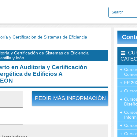
Cont
a y Certificación de Sistemas de Eficiencia
CU
ía y Certificación de Sistemas de Eficiencia
stilla y león
CATEG
o en Auditoría y Certificación
Cursos
ergética de Edificios A
Comer
LEÓN
FP 20
Cursos
PEDIR MÁS INFORMACIÓN
Curso
Diseño
Curso
Inform
Curso
Curso