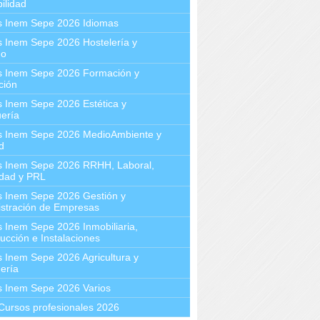
ilidad
s Inem Sepe 2026 Idiomas
 Inem Sepe 2026 Hostelería y
mo
s Inem Sepe 2026 Formación y
ción
 Inem Sepe 2026 Estética y
ería
s Inem Sepe 2026 MedioAmbiente y
d
s Inem Sepe 2026 RRHH, Laboral,
idad y PRL
s Inem Sepe 2026 Gestión y
stración de Empresas
 Inem Sepe 2026 Inmobiliaria,
ucción e Instalaciones
 Inem Sepe 2026 Agricultura y
ería
s Inem Sepe 2026 Varios
Cursos profesionales 2026