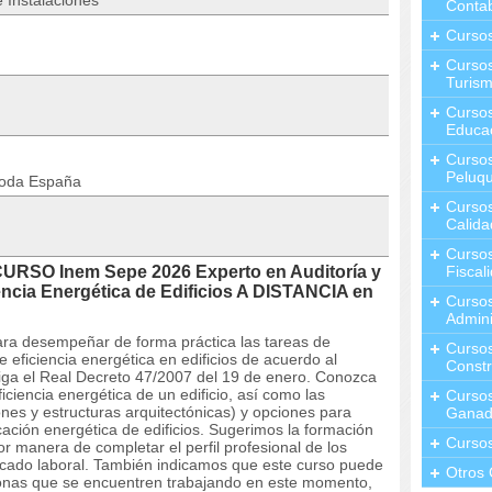
 Instalaciones
Contab
Curso
Cursos
Turis
Curso
Educa
Cursos
Peluqu
toda España
Curso
Calida
Curso
CURSO Inem Sepe 2026 Experto en Auditoría y
Fiscal
iencia Energética de Edificios A DISTANCIA en
Curso
Admini
ra desempeñar de forma práctica las tareas de
Cursos
de eficiencia energética en edificios de acuerdo al
Constr
liga el Real Decreto 47/2007 del 19 de enero. Conozca
ficiencia energética de un edificio, así como las
Cursos
iones y estructuras arquitectónicas) y opciones para
Ganad
icación energética de edificios. Sugerimos la formación
Curso
r manera de completar el perfil profesional de los
rcado laboral. También indicamos que este curso puede
Otros 
rsonas que se encuentren trabajando en este momento,