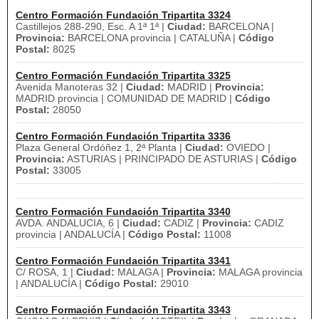
Centro Formación Fundación Tripartita 3324
Castillejos 288-290, Esc. A 1ª 1ª |
Ciudad:
BARCELONA |
Provincia:
BARCELONA provincia | CATALUÑA |
Código
Postal:
8025
Centro Formación Fundación Tripartita 3325
Avenida Manoteras 32 |
Ciudad:
MADRID |
Provincia:
MADRID provincia | COMUNIDAD DE MADRID |
Código
Postal:
28050
Centro Formación Fundación Tripartita 3336
Plaza General Ordóñez 1, 2ª Planta |
Ciudad:
OVIEDO |
Provincia:
ASTURIAS | PRINCIPADO DE ASTURIAS |
Código
Postal:
33005
Centro Formación Fundación Tripartita 3340
AVDA. ANDALUCIA, 6 |
Ciudad:
CADIZ |
Provincia:
CADIZ
provincia | ANDALUCÍA |
Código Postal:
11008
Centro Formación Fundación Tripartita 3341
C/ ROSA, 1 |
Ciudad:
MALAGA |
Provincia:
MALAGA provincia
| ANDALUCÍA |
Código Postal:
29010
Centro Formación Fundación Tripartita 3343