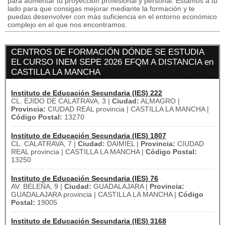
para aumentar tu proyección profesional y personal. Estamos a tu
lado para que consigas mejorar mediante la formación y te
puedas desenvolver con más suficiencia en el entorno económico
complejo en el que nos encontramos.
CENTROS DE FORMACIÓN DÓNDE SE ESTUDIA
EL CURSO INEM SEPE 2026 EFQM A DISTANCIA en
CASTILLA LA MANCHA
Instituto de Educación Secundaria (IES) 222
CL. EJIDO DE CALATRAVA, 3 |
Ciudad:
ALMAGRO |
Provincia:
CIUDAD REAL provincia | CASTILLA LA MANCHA |
Código Postal:
13270
Instituto de Educación Secundaria (IES) 1807
CL. CALATRAVA, 7 |
Ciudad:
DAIMIEL |
Provincia:
CIUDAD
REAL provincia | CASTILLA LA MANCHA |
Código Postal:
13250
Instituto de Educación Secundaria (IES) 76
AV. BELEÑA, 9 |
Ciudad:
GUADALAJARA |
Provincia:
GUADALAJARA provincia | CASTILLA LA MANCHA |
Código
Postal:
19005
Instituto de Educación Secundaria (IES) 3168