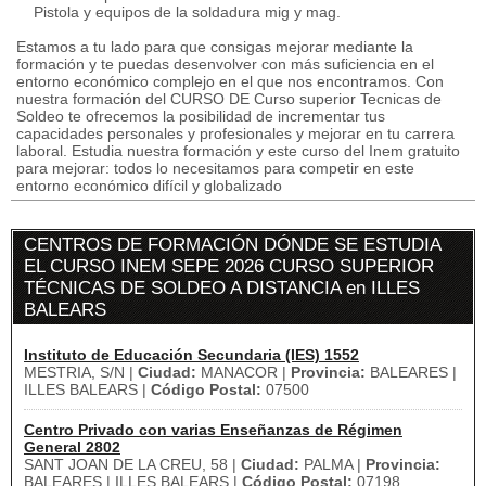
Pistola y equipos de la soldadura mig y mag.
Estamos a tu lado para que consigas mejorar mediante la
formación y te puedas desenvolver con más suficiencia en el
entorno económico complejo en el que nos encontramos. Con
nuestra formación del CURSO DE Curso superior Tecnicas de
Soldeo te ofrecemos la posibilidad de incrementar tus
capacidades personales y profesionales y mejorar en tu carrera
laboral. Estudia nuestra formación y este curso del Inem gratuito
para mejorar: todos lo necesitamos para competir en este
entorno económico difícil y globalizado
CENTROS DE FORMACIÓN DÓNDE SE ESTUDIA
EL CURSO INEM SEPE 2026 CURSO SUPERIOR
TÉCNICAS DE SOLDEO A DISTANCIA en ILLES
BALEARS
Instituto de Educación Secundaria (IES) 1552
MESTRIA, S/N |
Ciudad:
MANACOR |
Provincia:
BALEARES |
ILLES BALEARS |
Código Postal:
07500
Centro Privado con varias Enseñanzas de Régimen
General 2802
SANT JOAN DE LA CREU, 58 |
Ciudad:
PALMA |
Provincia:
BALEARES | ILLES BALEARS |
Código Postal:
07198