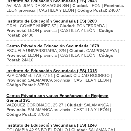
Instituto de Educación Secundaria (IES) 2443
AV. SAN JUAN DE SAHAGUN S/N |
Ciudad:
LEON |
Provincia:
LEON provincia | CASTILLA Y LEÓN |
Código Postal:
24007
Instituto de Educación Secundaria (IES) 3269
GRAL. GOMEZ NUÑEZ,57 |
Ciudad:
PONFERRADA |
Provincia:
LEON provincia | CASTILLA Y LEÓN |
Código
Postal:
24400
Centro Privado de Educación Secundaria 1879
ESCUELA UNIVERSITARIA, S/N |
Ciudad:
CAMPONARAYA |
Provincia:
LEON provincia | CASTILLA Y LEÓN |
Código
Postal:
24410
Instituto de Educación Secundaria (IES) 1315
PZA.CARMELITAS,27 51 |
Ciudad:
CIUDAD RODRIGO |
Provincia:
SALAMANCA provincia | CASTILLA Y LEÓN |
Código Postal:
37500
Centro Privado con varias Enseñanzas de Régimen
General 191
VAZQUEZ CORONADO, 25 27 |
Ciudad:
SALAMANCA |
Provincia:
SALAMANCA provincia | CASTILLA Y LEÓN |
Código Postal:
37002
Instituto de Educación Secundaria (IES) 1246
COLOMBIA,42 96 BO.EL ROLLO |
Ciudad:
SALAMANCA |