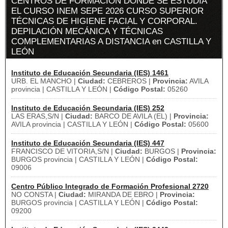
CENTROS DE FORMACIÓN DÓNDE SE ESTUDIA
EL CURSO INEM SEPE 2026 CURSO SUPERIOR
TÉCNICAS DE HIGIENE FACIAL Y CORPORAL.
DEPILACIÓN MECÁNICA Y TÉCNICAS
COMPLEMENTARIAS A DISTANCIA en CASTILLA Y
LEÓN
Instituto de Educación Secundaria (IES) 1461
URB. EL MANCHO |
Ciudad:
CEBREROS |
Provincia:
AVILA
provincia | CASTILLA Y LEÓN |
Código Postal:
05260
Instituto de Educación Secundaria (IES) 252
LAS ERAS,S/N |
Ciudad:
BARCO DE AVILA (EL) |
Provincia:
AVILA provincia | CASTILLA Y LEÓN |
Código Postal:
05600
Instituto de Educación Secundaria (IES) 447
FRANCISCO DE VITORIA,S/N |
Ciudad:
BURGOS |
Provincia:
BURGOS provincia | CASTILLA Y LEÓN |
Código Postal:
09006
Centro Público Integrado de Formación Profesional 2720
NO CONSTA |
Ciudad:
MIRANDA DE EBRO |
Provincia:
BURGOS provincia | CASTILLA Y LEÓN |
Código Postal:
09200