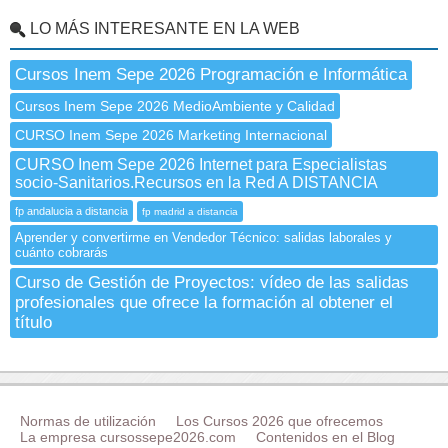
LO MÁS INTERESANTE EN LA WEB
Cursos Inem Sepe 2026 Programación e Informática
Cursos Inem Sepe 2026 MedioAmbiente y Calidad
CURSO Inem Sepe 2026 Marketing Internacional
CURSO Inem Sepe 2026 Internet para Especialistas
socio-Sanitarios.Recursos en la Red A DISTANCIA
fp andalucia a distancia
fp madrid a distancia
Aprender y convertirme en Vendedor Técnico: salidas laborales y
cuánto cobrarás
Curso de Gestión de Proyectos: vídeo de las salidas
profesionales que ofrece la formación al obtener el
título
Normas de utilización
Los Cursos 2026 que ofrecemos
La empresa cursossepe2026.com
Contenidos en el Blog