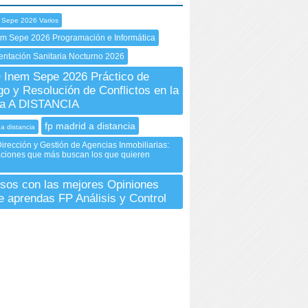
 Sepe 2026 Varios
em Sepe 2026 Programación e Informática
ntación Sanitaria Nocturno 2026
Inem Sepe 2026 Práctico de
go y Resolución de Conflictos en la
a A DISTANCIA
fp madrid a distancia
 a distancia
irección y Gestión de Agencias Inmobiliarias:
aciones que más buscan los que quieren
sos con las mejores Opiniones
e aprendas FP Análisis y Control