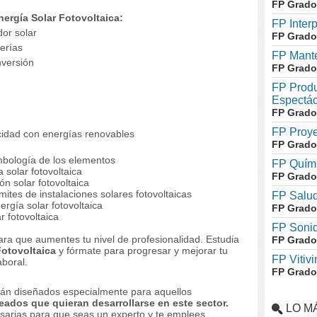
FP Grado
ergía Solar Fotovoltaica:
FP Inter
or solar
FP Grado
erías
FP Mante
versión
FP Grado
FP Produ
Espectác
FP Grado
FP Proye
icidad con energías renovables
FP Grado
mbología de los elementos
FP Quími
solar fotovoltaica
FP Grado
n solar fotovoltaica
mites de instalaciones solares fotovoltaicas
FP Salud
rgía solar fotovoltaica
FP Grado
r fotovoltaica
FP Soni
ara que aumentes tu nivel de profesionalidad.
Estudia
FP Grado
Fotovoltaica
y fórmate para progresar y mejorar tu
FP Vitivi
aboral.
FP Grado
tán diseñados especialmente para aquellos
ados que quieran desarrollarse en este sector.
LO M
esarias para que seas un experto y te emplees