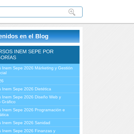
enidos en el Blog
RSOS INEM SEPE POR
ORÍAS
 Inem Sepe 2026 Márketing y Gestión
cial
26
 Inem Sepe 2026 Dietética
s Inem Sepe 2026 Diseño Web y
 Gráfico
s Inem Sepe 2026 Programación e
ática
s Inem Sepe 2026 Sanidad
s Inem Sepe 2026 Finanzas y