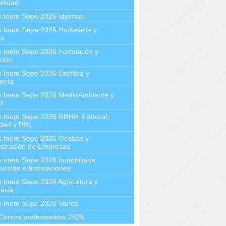
ilidad
s Inem Sepe 2026 Idiomas
 Inem Sepe 2026 Hostelería y
mo
s Inem Sepe 2026 Formación y
ción
 Inem Sepe 2026 Estética y
ería
s Inem Sepe 2026 MedioAmbiente y
d
s Inem Sepe 2026 RRHH, Laboral,
idad y PRL
s Inem Sepe 2026 Gestión y
stración de Empresas
 Inem Sepe 2026 Inmobiliaria,
ucción e Instalaciones
 Inem Sepe 2026 Agricultura y
ería
s Inem Sepe 2026 Varios
Cursos profesionales 2026