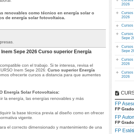
aboral.
Cursos
2026
s renovables como técnico en energía solar o
Cursos
2026
s de energía solar fotovoltaica.
Cursos
Cursos
Sepe 2
mpresas.
Cursos
Sepe 2
 Inem Sepe 2026 Curso superior Energía
Cursos
2026
compatible con el trabajo.
Si te interesa, revisa el
el CURSO Inem Sepe 2026:
Curso superior Energía
Cursos
mos ofrecerte cursos a distancia para que aumentes
2026
O Energía Solar Fotovoltaica:
CURS
ucir la energía, las energías renovables y más
FP Aseso
FP Grado
quirir la base técnica previa al diseño como en ofrecer
FP Auto
 normativa vigente.
FP Grado
 para el correcto dimensionado y mantenimiento de una
FP Estét