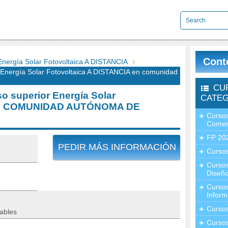
Cont
ergía Solar Fotovoltaica A DISTANCIA
nergía Solar Fotovoltaica A DISTANCIA en comunidad
CU
 superior Energía Solar
CATEG
 en COMUNIDAD AUTÓNOMA DE
Cursos
Comer
FP 20
PEDIR MÁS INFORMACIÓN
Cursos
Curso
Diseño
Curso
Inform
Curso
ables
Curso