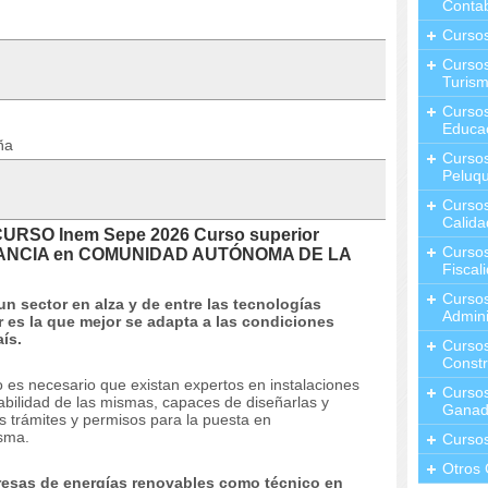
Contab
Curso
Cursos
Turis
Curso
Educa
ña
Cursos
Peluqu
Curso
Calida
CURSO Inem Sepe 2026 Curso superior
Curso
DISTANCIA en COMUNIDAD AUTÓNOMA DE LA
Fiscal
Curso
n sector en alza y de entre las tecnologías
Admini
r es la que mejor se adapta a las condiciones
ís.
Cursos
Constr
 es necesario que existan expertos en instalaciones
Cursos
iabilidad de las mismas, capaces de diseñarlas y
Ganad
s trámites y permisos para la puesta en
isma.
Curso
Otros 
resas de energías renovables como técnico en