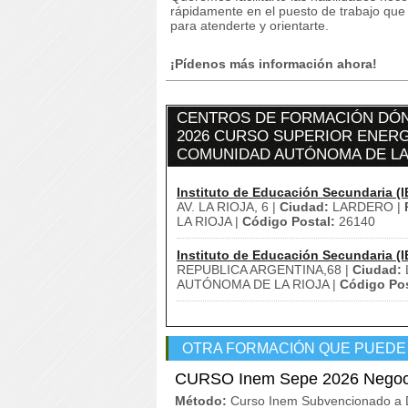
rápidamente en el puesto de trabajo qu
para atenderte y orientarte.
¡Pídenos más información ahora!
CENTROS DE FORMACIÓN DÓN
2026 CURSO SUPERIOR ENERGÍ
COMUNIDAD AUTÓNOMA DE LA
Instituto de Educación Secundaria (I
AV. LA RIOJA, 6 |
Ciudad:
LARDERO |
LA RIOJA |
Código Postal:
26140
Instituto de Educación Secundaria (I
REPUBLICA ARGENTINA,68 |
Ciudad:
AUTÓNOMA DE LA RIOJA |
Código Pos
OTRA FORMACIÓN QUE PUEDE
CURSO Inem Sepe 2026 Negoci
Método:
Curso Inem Subvencionado a D