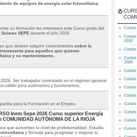
miento de equipos de energía solar fotovoltaica.
CURS
COM
ntar su formación les interesará este Curso gratis del
Cursos
 Solares SEPE
durante el año 2026.
Cursos
2026
ales que deseen adquirir conocimientos
sobre la
Cursos
 interesante para aquellos que quieran
oltaica y su mantenimiento.
Cursos
2026
Cursos
Cursos
o 2026. Ser trabajador contratado en el régimen general
no válido para autónomos y funcionarios).
Cursos
Cursos
partita para la Formación en el Empleo.
Cursos
Cursos
URSO Inem Sepe 2026 Curso superior Energía
A en COMUNIDAD AUTÓNOMA DE LA RIOJA
Cursos
ara que aumentes tu nivel de profesionalidad.
Estudia
Cursos
Fotovoltaica
y fórmate para progresar y mejorar tu