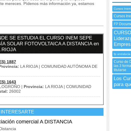
e te mereces. Pídenos más información ya, estamos
Cursos Inem
Cursos In
FP Docume
CURSO 
DE SE ESTUDIA EL CURSO INEM SEPE
Lideraz
A SOLAR FOTOVOLTAICA A DISTANCIA en
Empres
 RIOJA
fp andalucia
ES) 1887
Curso de D
las 3 form
Provincia:
LA RIOJA | COMUNIDAD AUTÓNOMA DE
titularse
Los Cur
ES) 1643
para qu
LOGROÑO |
Provincia:
LA RIOJA | COMUNIDAD
tal:
26002
 INTERESARTE
ación comercial A DISTANCIA
istancia