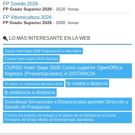
FP Sonido 2026
FP Grado Superior 2026
- 1620 horas
FP Vitivinicultura 2026
FP Grado Superior 2026
- 2000 horas
LO MÁS INTERESANTE EN LA WEB
Cursos Inem Sepe 2026 Programación e Informática
Cursos Inem Sepe 2026 Idiomas
CURSO Inem Sepe 2026 Curso superior OpenOffice
Impress (Presentaciones) A DISTANCIA
fp madrid a distancia
FP Diseño en Fabricación Mecánica 2026
fp andalucia a distancia
Grandiosas formaciones a Distancia para aprender Dirección y
Gestión de Franquicias
Conoce los puestos de trabajo y el salario de un titulado en el Curso
Formativo de Grado Medio de Emergencias Sanitarias: