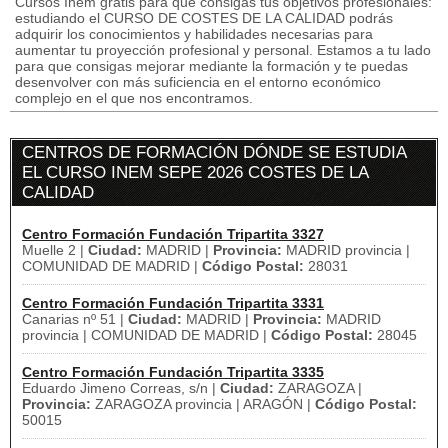
Cursos Inem gratis para que consigas tus objetivos profesionales:
estudiando el CURSO DE COSTES DE LA CALIDAD podrás
adquirir los conocimientos y habilidades necesarias para
aumentar tu proyección profesional y personal. Estamos a tu lado
para que consigas mejorar mediante la formación y te puedas
desenvolver con más suficiencia en el entorno económico
complejo en el que nos encontramos.
CENTROS DE FORMACIÓN DÓNDE SE ESTUDIA
EL CURSO INEM SEPE 2026 COSTES DE LA
CALIDAD
Centro Formación Fundación Tripartita 3327
Muelle 2 |
Ciudad:
MADRID |
Provincia:
MADRID provincia |
COMUNIDAD DE MADRID |
Código Postal:
28031
Centro Formación Fundación Tripartita 3331
Canarias nº 51 |
Ciudad:
MADRID |
Provincia:
MADRID
provincia | COMUNIDAD DE MADRID |
Código Postal:
28045
Centro Formación Fundación Tripartita 3335
Eduardo Jimeno Correas, s/n |
Ciudad:
ZARAGOZA |
Provincia:
ZARAGOZA provincia | ARAGÓN |
Código Postal:
50015