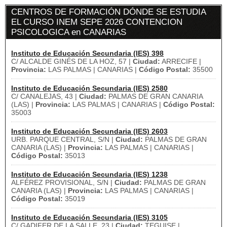
CENTROS DE FORMACIÓN DÓNDE SE ESTUDIA
EL CURSO INEM SEPE 2026 CONTENCION
PSICOLOGICA en CANARIAS
Instituto de Educación Secundaria (IES) 398
C/ ALCALDE GINÉS DE LA HOZ, 57 |
Ciudad:
ARRECIFE |
Provincia:
LAS PALMAS | CANARIAS |
Código Postal:
35500
Instituto de Educación Secundaria (IES) 2580
C/ CANALEJAS, 43 |
Ciudad:
PALMAS DE GRAN CANARIA
(LAS) |
Provincia:
LAS PALMAS | CANARIAS |
Código Postal:
35003
Instituto de Educación Secundaria (IES) 2603
URB. PARQUE CENTRAL, S/N |
Ciudad:
PALMAS DE GRAN
CANARIA (LAS) |
Provincia:
LAS PALMAS | CANARIAS |
Código Postal:
35013
Instituto de Educación Secundaria (IES) 1238
ALFÉREZ PROVISIONAL, S/N |
Ciudad:
PALMAS DE GRAN
CANARIA (LAS) |
Provincia:
LAS PALMAS | CANARIAS |
Código Postal:
35019
Instituto de Educación Secundaria (IES) 3105
C/ GADIFER DE LA SALLE, 23 |
Ciudad:
TEGUISE |