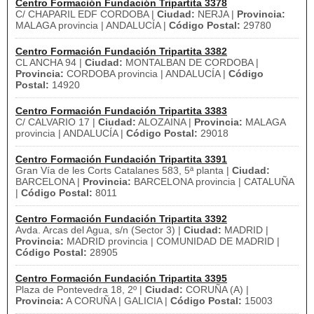
Centro Formación Fundación Tripartita 3378
C/ CHAPARIL EDF CORDOBA |
Ciudad:
NERJA |
Provincia:
MALAGA provincia | ANDALUCÍA |
Código Postal:
29780
Centro Formación Fundación Tripartita 3382
CL ANCHA 94 |
Ciudad:
MONTALBAN DE CORDOBA |
Provincia:
CORDOBA provincia | ANDALUCÍA |
Código
Postal:
14920
Centro Formación Fundación Tripartita 3383
C/ CALVARIO 17 |
Ciudad:
ALOZAINA |
Provincia:
MALAGA
provincia | ANDALUCÍA |
Código Postal:
29018
Centro Formación Fundación Tripartita 3391
Gran Vía de les Corts Catalanes 583, 5ª planta |
Ciudad:
BARCELONA |
Provincia:
BARCELONA provincia | CATALUÑA
|
Código Postal:
8011
Centro Formación Fundación Tripartita 3392
Avda. Arcas del Agua, s/n (Sector 3) |
Ciudad:
MADRID |
Provincia:
MADRID provincia | COMUNIDAD DE MADRID |
Código Postal:
28905
Centro Formación Fundación Tripartita 3395
Plaza de Pontevedra 18, 2º |
Ciudad:
CORUÑA (A) |
Provincia:
A CORUÑA | GALICIA |
Código Postal:
15003