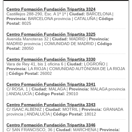
Centro Formación Fundación Tripartita 3324
Castillejos 288-290, Esc. A 1ª 1ª |
Ciudad:
BARCELONA |
Provincia:
BARCELONA provincia | CATALUÑA |
Código
Postal:
8025
Centro Formación Fundación Tripartita 3325
Avenida Manoteras 32 |
Ciudad:
MADRID |
Provincia:
MADRID provincia | COMUNIDAD DE MADRID |
Código
Postal:
28050
Centro Formación Fundación Tripartita 3330
Vara de Rey 41, bis 1 oficina 6 |
Ciudad:
LOGROÑO |
Provincia:
LA RIOJA | COMUNIDAD AUTÓNOMA DE LA RIOJA
|
Código Postal:
26002
Centro Formación Fundación Tripartita 3341
C/ ROSA, 1 |
Ciudad:
MALAGA |
Provincia:
MALAGA provincia
| ANDALUCÍA |
Código Postal:
29010
Centro Formación Fundación Tripartita 3343
C/ ISAAC ALBENIZ |
Ciudad:
MOTRIL |
Provincia:
GRANADA
provincia | ANDALUCÍA |
Código Postal:
18012
Centro Formación Fundación Tripartita 3346
C/ SAN FRANCISCO, 36 |
Ciudad:
MARCHENA |
Provincia: