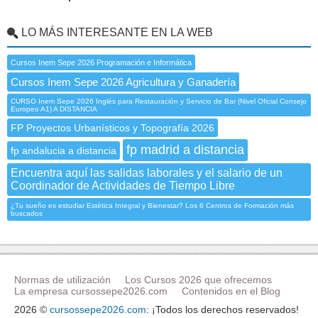
LO MÁS INTERESANTE EN LA WEB
Cursos Inem Sepe 2026 Programación e Informática
Cursos Inem Sepe 2026 Agricultura y Ganadería
CURSO Inem Sepe 2026 Inglés para Restauración y Servicio de Bar (Nivel Oficial Consejo
Europeo A1) A DISTANCIA
FP Proyectos Urbanísticos y Topografía 2026
fp madrid a distancia
fp andalucia a distancia
Encuentra aquí las salidas laborales y el salario de un
Coordinador de Actividades de Tiempo Libre
¿Tu sueño es estudiar Estética Integral y Bienestar? Los 6 Centros de Formación más
buscados
Normas de utilización
Los Cursos 2026 que ofrecemos
La empresa cursossepe2026.com
Contenidos en el Blog
2026 ©
cursossepe2026.com
: ¡Todos los derechos reservados!