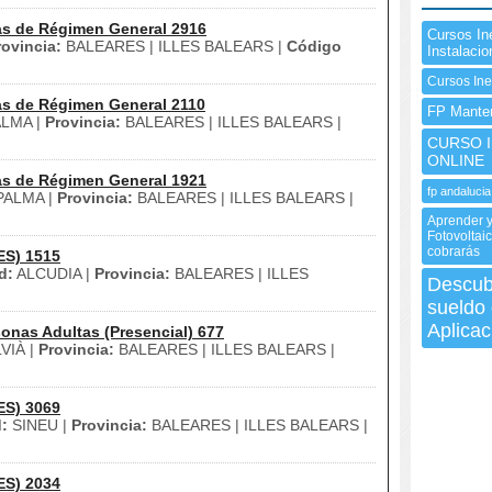
as de Régimen General 2916
Cursos In
rovincia:
BALEARES | ILLES BALEARS |
Código
Instalaci
Cursos In
as de Régimen General 2110
FP Manten
LMA |
Provincia:
BALEARES | ILLES BALEARS |
CURSO In
ONLINE
as de Régimen General 1921
fp andalucia
ALMA |
Provincia:
BALEARES | ILLES BALEARS |
Aprender y
Fotovoltai
cobrarás
ES) 1515
d:
ALCUDIA |
Provincia:
BALEARES | ILLES
Descubr
sueldo
Aplicac
onas Adultas (Presencial) 677
VIÀ |
Provincia:
BALEARES | ILLES BALEARS |
ES) 3069
:
SINEU |
Provincia:
BALEARES | ILLES BALEARS |
ES) 2034