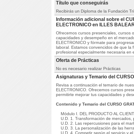
Título que conseguirás
Recibirás un Diploma de la Fundación Tri
Información adicional sobre el
ELECTRONICO en ILLES BALEA
Ofrecemos cursos presenciales, cursos on
capacidades y desempeño en el mercad
ELECTRONICO y fórmate para progresar y m
laboral. Estamos convencidos de que la 
profesional especialmente necesaria en e
Oferta de Prácticas
No es necesario realizar Prácticas
Asignaturas y Temario del CUR
Revisa a continuación el temario de 
ELECTRONICO. Ofrecemos cursos presenci
permitirte mejorar tus capacidades y de
Contenido y Temario del CURSO GR
Módulo I. DEL PRODUCTO AL CLIENTE
U.D. 1. Transformación de mercados, p
U.D. 2. Las repercusiones para el marke
U.D. 3. La personalización de las herr
U.D. 4. Competir según el servicio y el