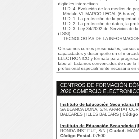
digitales interactivos
U.D. 4. Evolución de los medios de pa
Módulo VI. MARCO LEGAL (6 horas)
U.D. 1. La protección de la propiedad int
U.D. 2. La protección de datos, la prote
U.D. 3. Ley 34/2002 de Servicios de la 
(LSSI)
TECNOLOGÍAS DE LA INFORMACIÓN Y
Ofrecemos cursos presenciales, cursos on
capacidades y desempeño en el mercad
ELECTRONICO y fórmate para progresar y m
laboral. Estamos convencidos de que la 
profesional especialmente necesaria en e
CENTROS DE FORMACIÓN DÓN
2026 COMERCIO ELECTRONICO
Instituto de Educación Secundaria (I
SA BLANCA DONA, S/N. APARTAT COR
BALEARES | ILLES BALEARS |
Código 
Instituto de Educación Secundaria (I
RONDA INSTITUT, S/N |
Ciudad:
MANA
Código Postal:
07500