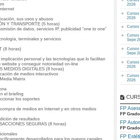
Cursos
es
2026
nternet
Cursos
2026
cación, sus usos y abusos
ÓN Y TRANSPORTE (5 horas)
Cursos
nsmisión de datos, servicios IP, publicidad “one to one”
Cursos
ología, terminales y servicios
Sepe 2
(8 horas)
Cursos
Sepe 2
implicación personal y las tecnologías que lo facilitan
Cursos
website y conseguir notoriedad on-line
2026
 MEDIOS DIGITALES (8 horas)
cación de medios interactivos
Cursos
Media Matrix
2026
ona
 el briefing
CURS
ccionar los soportes
FP Aseso
 compra de medios en Internet y en otros medios
FP Grado
ición de resultados
FP Auto
ACCIONES SEGURAS (8 horas)
FP Grado
icionales
FP Estét
íficamente desarrollados para los nuevos canales