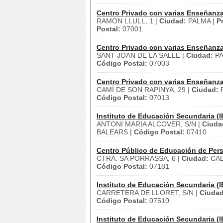
Centro Privado con varias Enseñanz
RAMON LLULL, 1 |
Ciudad:
PALMA |
P
Postal:
07001
Centro Privado con varias Enseñanz
SANT JOAN DE LA SALLE |
Ciudad:
PA
Código Postal:
07003
Centro Privado con varias Enseñanz
CAMÍ DE SON RAPINYA, 29 |
Ciudad:
P
Código Postal:
07013
Instituto de Educación Secundaria (I
ANTONI MARIA ALCOVER, S/N |
Ciuda
BALEARS |
Código Postal:
07410
Centro Público de Educación de Pers
CTRA. SA PORRASSA, 6 |
Ciudad:
CAL
Código Postal:
07181
Instituto de Educación Secundaria (I
CARRETERA DE LLORET, S/N |
Ciudad
Código Postal:
07510
Instituto de Educación Secundaria (I