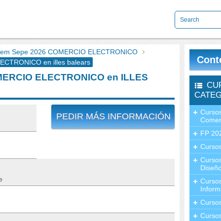
nem Sepe 2026 COMERCIO ELECTRONICO
Cont
TRONICO en illes balears
MERCIO ELECTRONICO en ILLES
CU
CATEG
Cursos
PEDIR MÁS INFORMACIÓN
Comer
FP 20
Cursos
Curso
Diseño
e
Curso
Inform
Curso
Curso