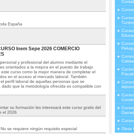
Contab
Curso
Cursos
Turis
toda España
Curso
Educa
Cursos
Peluqu
l CURSO Inem Sepe 2026 COMERCIO
RS
Curso
Calida
personal y profesional del alumno mediante el
es orientados a la mejora en el puesto de trabajo.
Curso
 este curso como la mejor manera de completar el
Fiscal
sados en el acceso al mercado laboral. También
l perfil laboral de aquellas personas que se
Curso
 dado que la metodología ofrecida es compatible con
Admini
Cursos
Constr
tar su formación les interesará este curso gratis del
Cursos
e el 2026
Ganad
Curso
No se requiere ningún requisito especial
Otros 