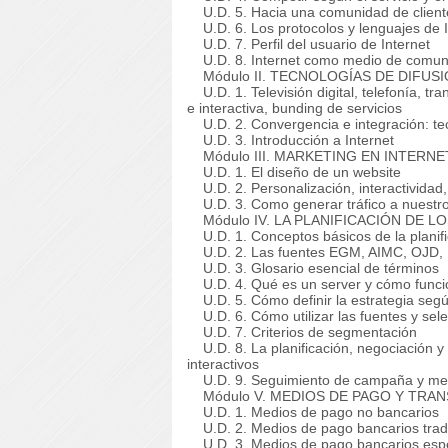
U.D. 5. Hacia una comunidad de client
U.D. 6. Los protocolos y lenguajes de I
U.D. 7. Perfil del usuario de Internet
U.D. 8. Internet como medio de comuni
Módulo II. TECNOLOGÍAS DE DIFUSI
U.D. 1. Televisión digital, telefonía, tra
e interactiva, bunding de servicios
U.D. 2. Convergencia e integración: tecn
U.D. 3. Introducción a Internet
Módulo III. MARKETING EN INTERNET 
U.D. 1. El diseño de un website
U.D. 2. Personalización, interactividad, 
U.D. 3. Como generar tráfico a nuestro 
Módulo IV. LA PLANIFICACIÓN DE LOS
U.D. 1. Conceptos básicos de la planifi
U.D. 2. Las fuentes EGM, AIMC, OJD, 
U.D. 3. Glosario esencial de términos
U.D. 4. Qué es un server y cómo funci
U.D. 5. Cómo definir la estrategia según
U.D. 6. Cómo utilizar las fuentes y sele
U.D. 7. Criterios de segmentación
U.D. 8. La planificación, negociación y
interactivos
U.D. 9. Seguimiento de campaña y med
Módulo V. MEDIOS DE PAGO Y TRANS
U.D. 1. Medios de pago no bancarios
U.D. 2. Medios de pago bancarios trad
U.D. 3. Medios de pago bancarios espec