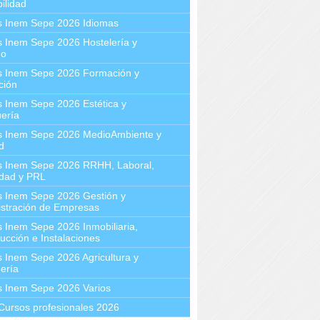
ilidad
s Inem Sepe 2026 Idiomas
 Inem Sepe 2026 Hostelería y
mo
s Inem Sepe 2026 Formación y
ción
 Inem Sepe 2026 Estética y
ería
s Inem Sepe 2026 MedioAmbiente y
d
s Inem Sepe 2026 RRHH, Laboral,
idad y PRL
s Inem Sepe 2026 Gestión y
stración de Empresas
 Inem Sepe 2026 Inmobiliaria,
ucción e Instalaciones
 Inem Sepe 2026 Agricultura y
ería
s Inem Sepe 2026 Varios
Cursos profesionales 2026