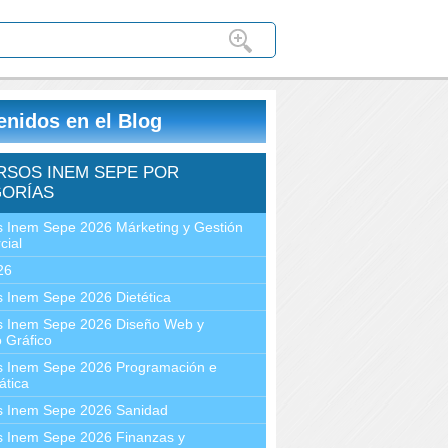
enidos en el Blog
RSOS INEM SEPE POR
ORÍAS
 Inem Sepe 2026 Márketing y Gestión
cial
26
 Inem Sepe 2026 Dietética
s Inem Sepe 2026 Diseño Web y
 Gráfico
s Inem Sepe 2026 Programación e
ática
s Inem Sepe 2026 Sanidad
s Inem Sepe 2026 Finanzas y