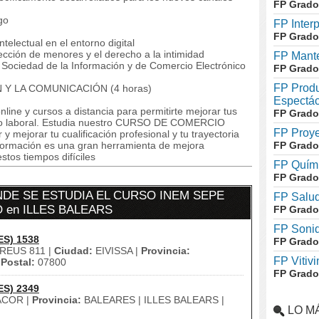
FP Grado
go
FP Inter
FP Grado
electual en el entorno digital
cción de menores y el derecho a la intimidad
FP Mante
Sociedad de la Información y de Comercio Electrónico
FP Grado
FP Produ
 LA COMUNICACIÓN (4 horas)
Espectác
line y cursos a distancia para permitirte mejorar tus
FP Grado
o laboral. Estudia nuestro CURSO DE COMERCIO
FP Proye
ejorar tu cualificación profesional y tu trayectoria
formación es una gran herramienta de mejora
FP Grado
stos tiempos difíciles
FP Quími
FP Grado
DE SE ESTUDIA EL CURSO INEM SEPE
FP Salud
 en ILLES BALEARS
FP Grado
FP Soni
ES) 1538
FP Grado
REUS 811 |
Ciudad:
EIVISSA |
Provincia:
FP Vitivi
Postal:
07800
FP Grado
ES) 2349
COR |
Provincia:
BALEARES | ILLES BALEARS |
LO M