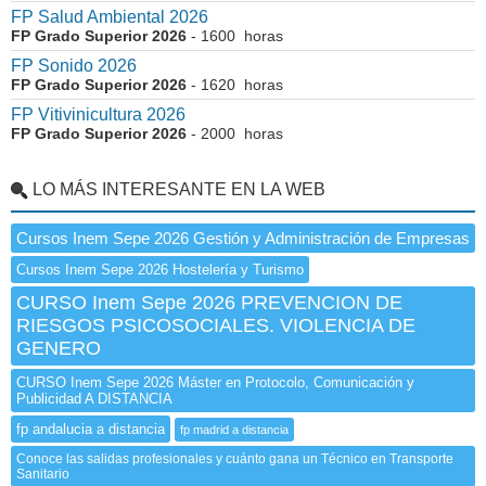
FP Salud Ambiental 2026
FP Grado Superior 2026
- 1600 horas
FP Sonido 2026
FP Grado Superior 2026
- 1620 horas
FP Vitivinicultura 2026
FP Grado Superior 2026
- 2000 horas
LO MÁS INTERESANTE EN LA WEB
Cursos Inem Sepe 2026 Gestión y Administración de Empresas
Cursos Inem Sepe 2026 Hostelería y Turismo
CURSO Inem Sepe 2026 PREVENCION DE
RIESGOS PSICOSOCIALES. VIOLENCIA DE
GENERO
CURSO Inem Sepe 2026 Máster en Protocolo, Comunicación y
Publicidad A DISTANCIA
fp andalucia a distancia
fp madrid a distancia
Conoce las salidas profesionales y cuánto gana un Técnico en Transporte
Sanitario