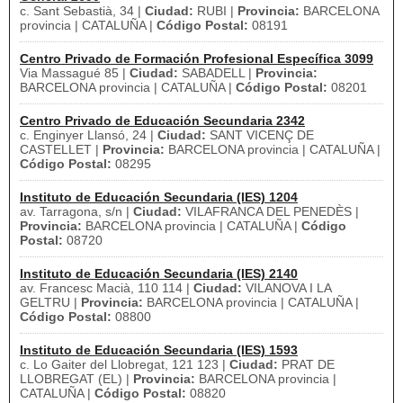
c. Sant Sebastià, 34 |
Ciudad:
RUBI |
Provincia:
BARCELONA
provincia | CATALUÑA |
Código Postal:
08191
Centro Privado de Formación Profesional Específica 3099
Via Massagué 85 |
Ciudad:
SABADELL |
Provincia:
BARCELONA provincia | CATALUÑA |
Código Postal:
08201
Centro Privado de Educación Secundaria 2342
c. Enginyer Llansó, 24 |
Ciudad:
SANT VICENÇ DE
CASTELLET |
Provincia:
BARCELONA provincia | CATALUÑA |
Código Postal:
08295
Instituto de Educación Secundaria (IES) 1204
av. Tarragona, s/n |
Ciudad:
VILAFRANCA DEL PENEDÈS |
Provincia:
BARCELONA provincia | CATALUÑA |
Código
Postal:
08720
Instituto de Educación Secundaria (IES) 2140
av. Francesc Macià, 110 114 |
Ciudad:
VILANOVA I LA
GELTRU |
Provincia:
BARCELONA provincia | CATALUÑA |
Código Postal:
08800
Instituto de Educación Secundaria (IES) 1593
c. Lo Gaiter del Llobregat, 121 123 |
Ciudad:
PRAT DE
LLOBREGAT (EL) |
Provincia:
BARCELONA provincia |
CATALUÑA |
Código Postal:
08820