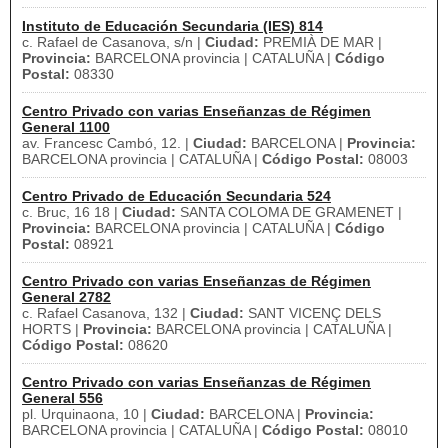
Instituto de Educación Secundaria (IES) 814
c. Rafael de Casanova, s/n |
Ciudad:
PREMIÀ DE MAR |
Provincia:
BARCELONA provincia | CATALUÑA |
Código
Postal:
08330
Centro Privado con varias Enseñanzas de Régimen
General 1100
av. Francesc Cambó, 12. |
Ciudad:
BARCELONA |
Provincia:
BARCELONA provincia | CATALUÑA |
Código Postal:
08003
Centro Privado de Educación Secundaria 524
c. Bruc, 16 18 |
Ciudad:
SANTA COLOMA DE GRAMENET |
Provincia:
BARCELONA provincia | CATALUÑA |
Código
Postal:
08921
Centro Privado con varias Enseñanzas de Régimen
General 2782
c. Rafael Casanova, 132 |
Ciudad:
SANT VICENÇ DELS
HORTS |
Provincia:
BARCELONA provincia | CATALUÑA |
Código Postal:
08620
Centro Privado con varias Enseñanzas de Régimen
General 556
pl. Urquinaona, 10 |
Ciudad:
BARCELONA |
Provincia:
BARCELONA provincia | CATALUÑA |
Código Postal:
08010