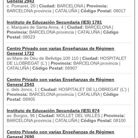
General 2943
c. Pomaret, 20 |
Ciudad:
BARCELONA |
Provincia:
BARCELONA provincia | CATALUÑA |
Código Postal:
08017
Instituto de Educación Secundaria (IES) 1781
c. Marquès de Santa Anna, 4 |
Ciudad:
BARCELONA |
Provincia:
BARCELONA provincia | CATALUÑA |
Código
Postal:
08023
Centro Privado con varias Enseñanzas de Régimen
General 1722
av.Mare de Déu de Bellvitge,100 110 |
Ciudad:
HOSPITALET
DE LLOBREGAT (L') |
Provincia:
BARCELONA provincia |
CATALUÑA |
Código Postal:
08907
Centro Privado con varias Enseñanzas de Régimen
General 2543
c. dels Joncs, 1 |
Ciudad:
HOSPITALET DE LLOBREGAT (L') |
Provincia:
BARCELONA provincia | CATALUÑA |
Código
Postal:
08905
Instituto de Educación Secundaria (IES) 874
av. Burgos, 96 |
Ciudad:
MOLLET DEL VALLÈS |
Provincia:
BARCELONA provincia | CATALUÑA |
Código Postal:
08100
Centro Privado con varias Enseñanzas de Régimen
General 2690