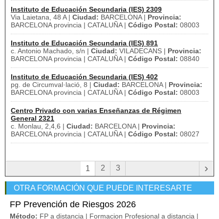
Instituto de Educación Secundaria (IES) 2309
Via Laietana, 48 A |
Ciudad:
BARCELONA |
Provincia:
BARCELONA provincia | CATALUÑA |
Código Postal:
08003
Instituto de Educación Secundaria (IES) 891
c. Antonio Machado, s/n |
Ciudad:
VILADECANS |
Provincia:
BARCELONA provincia | CATALUÑA |
Código Postal:
08840
Instituto de Educación Secundaria (IES) 402
pg. de Circumval·lació, 8 |
Ciudad:
BARCELONA |
Provincia:
BARCELONA provincia | CATALUÑA |
Código Postal:
08003
Centro Privado con varias Enseñanzas de Régimen
General 2321
c. Monlau, 2,4,6 |
Ciudad:
BARCELONA |
Provincia:
BARCELONA provincia | CATALUÑA |
Código Postal:
08027
›
2
3
1
OTRA FORMACIÓN QUE PUEDE INTERESARTE
FP Prevención de Riesgos 2026
Método:
FP a distancia | Formacion Profesional a distancia |