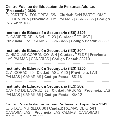
Centro Público de Educación de Personas Adultas
(Presencial) 2806
C/ PARTERA LEONORITA, S/N |
Ciudad:
SAN BARTOLOME
DE TIRAJANA |
Provincia:
LAS PALMAS | CANARIAS |
Código
Postal:
35100
Instituto de Educación Secundaria (IES) 3105
C/ GADIFER DE LA SALLE, 23 |
Ciudad:
TEGUISE |
Provincia:
LAS PALMAS | CANARIAS |
Código Postal:
35530
Instituto de Educación Secundaria (IES) 2044
C/ NICOLÁS COPÉRNICO, S/N |
Ciudad:
TELDE |
Provincia:
LAS PALMAS | CANARIAS |
Código Postal:
35210
Instituto de Educación Secundaria (IES) 3250
C/ ALCORAC, 50 |
Ciudad:
AGÜIMES |
Provincia:
LAS
PALMAS | CANARIAS |
Código Postal:
35118
Instituto de Educación Secundaria (IES) 282
CAMINO DE LA CRUZ, 22 |
Ciudad:
ARUCAS |
Provincia:
LAS
PALMAS | CANARIAS |
Código Postal:
35412
Centro Privado de Formación Profesional Específica 1141
C/ BRAVO MURILLO, 38 |
Ciudad:
PALMAS DE GRAN
CANARIA (LAS) |
Provincia:
LAS PALMAS | CANARIAS |