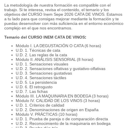
La metodología de nuestra formación es compatible con el
trabajo. Si te interesa, revisa el contenido, el temario y los
objetivos del CURSO Inem Sepe 2026 CATA DE VINOS. Estamos
a tu lado para que consigas mejorar mediante la formación y te
puedas desenvolver con más suficiencia en el entorno económico
complejo en el que nos encontramos.
Temario del CURSO INEM CATA DE VINOS
:
Módulo I. LA DEGUSTACIÓN O CATA (6 horas)
U.D. 1. Técnicas de cata
U.D. 2. Las reglas de la cata
Módulo II. ANÁLISIS SENSORIAL (8 horas)
U.D. 1. Sensaciones visuales
U.D. 2. Sensaciones olfativas y gustativo-olfativas
U.D. 3. Sensaciones gustativas
U.D. 4. Sensaciones táctiles
U.D. 5. La persistencia
U.D. 6. El retrogusto
U.D. 7. Las fichas
Módulo III. LA MAQUINARIA EN BODEGA (3 horas)
Módulo IV. CALIDAD DE LOS VINOS (3 horas)
U.D. 1. Criterios de calidad
U.D. 2. Denominaciones de origen en España
Módulo V. PRÁCTICAS (10 horas)
U.D. 1. Prueba de pareja o de comparación directa
U.D. 2. Reconocimiento de la maquinaria en bodega