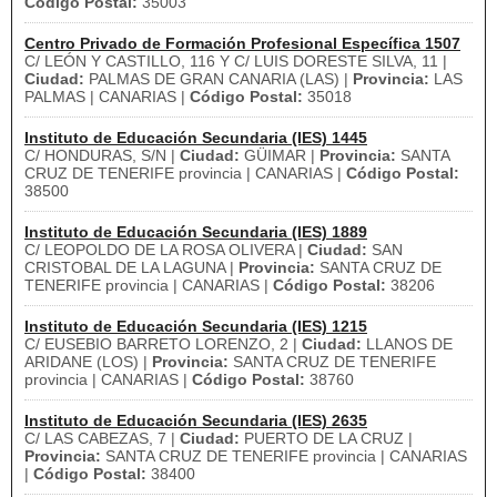
Código Postal:
35003
Centro Privado de Formación Profesional Específica 1507
C/ LEÓN Y CASTILLO, 116 Y C/ LUIS DORESTE SILVA, 11 |
Ciudad:
PALMAS DE GRAN CANARIA (LAS) |
Provincia:
LAS
PALMAS | CANARIAS |
Código Postal:
35018
Instituto de Educación Secundaria (IES) 1445
C/ HONDURAS, S/N |
Ciudad:
GÜIMAR |
Provincia:
SANTA
CRUZ DE TENERIFE provincia | CANARIAS |
Código Postal:
38500
Instituto de Educación Secundaria (IES) 1889
C/ LEOPOLDO DE LA ROSA OLIVERA |
Ciudad:
SAN
CRISTOBAL DE LA LAGUNA |
Provincia:
SANTA CRUZ DE
TENERIFE provincia | CANARIAS |
Código Postal:
38206
Instituto de Educación Secundaria (IES) 1215
C/ EUSEBIO BARRETO LORENZO, 2 |
Ciudad:
LLANOS DE
ARIDANE (LOS) |
Provincia:
SANTA CRUZ DE TENERIFE
provincia | CANARIAS |
Código Postal:
38760
Instituto de Educación Secundaria (IES) 2635
C/ LAS CABEZAS, 7 |
Ciudad:
PUERTO DE LA CRUZ |
Provincia:
SANTA CRUZ DE TENERIFE provincia | CANARIAS
|
Código Postal:
38400