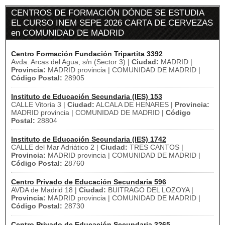
CENTROS DE FORMACIÓN DÓNDE SE ESTUDIA
EL CURSO INEM SEPE 2026 CARTA DE CERVEZAS
en COMUNIDAD DE MADRID
Centro Formación Fundación Tripartita 3392
Avda. Arcas del Agua, s/n (Sector 3) |
Ciudad:
MADRID |
Provincia:
MADRID provincia | COMUNIDAD DE MADRID |
Código Postal:
28905
Instituto de Educación Secundaria (IES) 153
CALLE Vitoria 3 |
Ciudad:
ALCALA DE HENARES |
Provincia:
MADRID provincia | COMUNIDAD DE MADRID |
Código
Postal:
28804
Instituto de Educación Secundaria (IES) 1742
CALLE del Mar Adriático 2 |
Ciudad:
TRES CANTOS |
Provincia:
MADRID provincia | COMUNIDAD DE MADRID |
Código Postal:
28760
Centro Privado de Educación Secundaria 596
AVDA de Madrid 18 |
Ciudad:
BUITRAGO DEL LOZOYA |
Provincia:
MADRID provincia | COMUNIDAD DE MADRID |
Código Postal:
28730
Centro Privado de Educación Secundaria 3265