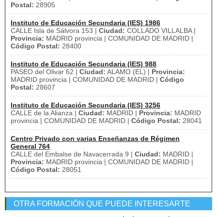
Postal:
28905
Instituto de Educación Secundaria (IES) 1986
CALLE Isla de Sálvora 153 |
Ciudad:
COLLADO VILLALBA |
Provincia:
MADRID provincia | COMUNIDAD DE MADRID |
Código Postal:
28400
Instituto de Educación Secundaria (IES) 988
PASEO del Olivar 62 |
Ciudad:
ALAMO (EL) |
Provincia:
MADRID provincia | COMUNIDAD DE MADRID |
Código
Postal:
28607
Instituto de Educación Secundaria (IES) 3256
CALLE de la Alianza |
Ciudad:
MADRID |
Provincia:
MADRID
provincia | COMUNIDAD DE MADRID |
Código Postal:
28041
Centro Privado con varias Enseñanzas de Régimen
General 764
CALLE del Embalse de Navacerrada 9 |
Ciudad:
MADRID |
Provincia:
MADRID provincia | COMUNIDAD DE MADRID |
Código Postal:
28051
OTRA FORMACIÓN QUE PUEDE INTERESARTE