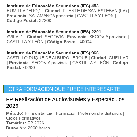
Instituto de Educación Secundaria (IES) 453
HUMILLADERO,1 |
Ciudad:
FUENTE DE SAN ESTEBAN (LA) |
Provincia:
SALAMANCA provincia | CASTILLA Y LEÓN |
Código Postal:
37200
Instituto de Educación Secundaria (IES) 2201
AVILA, 1 |
Ciudad:
SEGOVIA |
Provincia:
SEGOVIA provincia |
CASTILLA Y LEÓN |
Código Postal:
40004
Instituto de Educación Secundaria (IES) 966
CASTILLO DUQUE DE ALBURQUERQUE |
Ciudad:
CUELLAR
|
Provincia:
SEGOVIA provincia | CASTILLA Y LEÓN |
Código
Postal:
40200
OTRA FORMACIÓN QUE PUEDE INTERESARTE
FP Realización de Audiovisuales y Espectáculos
2026
Método:
FP a distancia | Formacion Profesional a distancia |
Ciclos Formativos
Temática:
FP 2026
Duración:
2000 horas