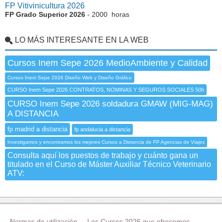
FP Vitivinicultura 2026
FP Grado Superior 2026
- 2000 horas
LO MÁS INTERESANTE EN LA WEB
Cursos Inem Sepe 2026 MedioAmbiente y Calidad
Cursos Inem Sepe 2026 Diseño Web y Diseño Gráfico
CURSO Inem Sepe 2026 CONTRATOS, NOMINAS Y SEGUROS SOCIALES 50h
CURSO Inem Sepe 2026 soldadura GMAW (MIG-MAG)
A DISTANCIA
fp madrid a distancia
fp andalucia a distancia
Investigamos y encontramos los mejores Cursos a Distancia de FP Agencias de Viajes
Consulta aquí los puestos de trabajo y cuánto gana un
titulado en el Curso de Máster Auxiliar Técnico Veterinario
ATV:
Normas de utilización
Los Cursos 2026 que ofrecemos