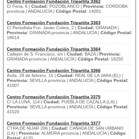
Centro Formación Fundación Tripartita 3362
C/ Feria, 6 |
Ciudad:
POZOBLANCO |
Provincia:
CORDOBA
provincia | ANDALUCÍA |
Código Postal:
14001
Centro Formación Fundación Tripartita 3363
C/ Periodista Fco. Javier Cobos, 2 |
Ciudad:
GRANADA |
Provincia:
GRANADA provincia | ANDALUCÍA |
Código Postal:
18014
Centro Formación Fundación Tripartita 3364
Callejón de S. Francisco, s/n |
Ciudad:
BAZA |
Provincia:
GRANADA provincia | ANDALUCÍA |
Código Postal:
18250
Centro Formación Fundación Tripartita 3366
Avda. 28 de febrero, 15 |
Ciudad:
REAL DE LA JARA (EL) |
Provincia:
SEVILLA provincia | ANDALUCÍA |
Código Postal:
41007
Centro Formación Fundación Tripartita 3375
C/ LA LUNA, 114 |
Ciudad:
PUEBLA DE CAZALLA (LA) |
Provincia:
SEVILLA provincia | ANDALUCÍA |
Código Postal:
41020
Centro Formación Fundación Tripartita 3377
CTRA DE NIJAR 206 |
Ciudad:
CAÑADA DE SAN URBANO
(LA) |
Provincia:
ALMERIA provincia | ANDALUCÍA |
Código
Postal:
4120