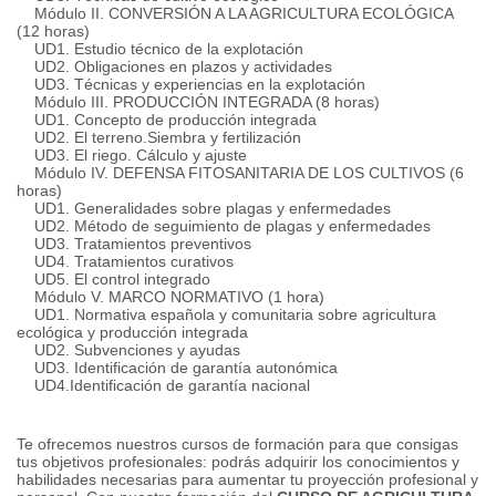
Módulo II.
CONVERSIÓN A LA AGRICULTURA ECOLÓGICA
(12 horas)
UD1.
Estudio técnico de la explotación
UD2.
Obligaciones en plazos y actividades
UD3.
Técnicas y experiencias en la explotación
Módulo III.
PRODUCCIÓN INTEGRADA (8 horas)
UD1.
Concepto de producción integrada
UD2.
El terreno.
Siembra y fertilización
UD3.
El riego.
Cálculo y ajuste
Módulo IV.
DEFENSA FITOSANITARIA DE LOS CULTIVOS (6
horas)
UD1.
Generalidades sobre plagas y enfermedades
UD2.
Método de seguimiento de plagas y enfermedades
UD3.
Tratamientos preventivos
UD4.
Tratamientos curativos
UD5.
El control integrado
Módulo V. MARCO NORMATIVO (1 hora)
UD1.
Normativa española y comunitaria sobre agricultura
ecológica y producción integrada
UD2.
Subvenciones y ayudas
UD3.
Identificación de garantía autonómica
UD4.
Identificación de garantía nacional
Te ofrecemos nuestros cursos de formación para que consigas
tus objetivos profesionales: podrás adquirir los conocimientos y
habilidades necesarias para aumentar tu proyección profesional y