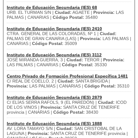
Instituto de Educación Secundaria (IES) 68
URB. EL TURMAN S/N |
Ciudad:
AGAETE |
Provincia:
LAS
PALMAS | CANARIAS |
Código Postal:
35480
Instituto de Educación Secundaria (IES) 2410
CTRA. GENERAL DE LAS COLORADAS, Nº 1 |
Ciudad:
PALMAS DE GRAN CANARIA (LAS) |
Provincia:
LAS PALMAS |
CANARIAS |
Código Postal:
35009
Instituto de Educación Secundaria (IES) 3112
JOSÉ MIRANDA GUERRA, 3 |
Ciudad:
TEROR |
Provincia:
LAS PALMAS | CANARIAS |
Código Postal:
35330
Centro Privado de Formación Profesional Específica 1481
C/ REAL DE COELLO, 2 |
Ciudad:
SANTA BRIGIDA |
Provincia:
LAS PALMAS | CANARIAS |
Código Postal:
35310
Instituto de Educación Secundaria (IES) 2879
C/ ELÍAS SERRA RAFOLS, 9 (EL PAREDÓN) |
Ciudad:
ICOD
DE LOS VINOS |
Provincia:
SANTA CRUZ DE TENERIFE
provincia | CANARIAS |
Código Postal:
38430
Instituto de Educación Secundaria (IES) 1888
AV. LORA TAMAYO S/N |
Ciudad:
SAN CRISTOBAL DE LA
LAGUNA |
Provincia:
SANTA CRUZ DE TENERIFE provincia |